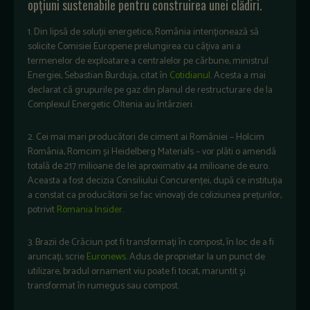
opțiuni sustenabile pentru construirea unei clădiri.
1. Din lipsă de soluții energetice, România intenționează să
solicite Comisiei Europene prelungirea cu câțiva ani a
termenelor de exploatare a centralelor pe cărbune, ministrul
Energiei, Sebastian Burduja, citat în
Cotidianul
. Acesta a mai
declarat că grupurile pe gaz din planul de restructurare de la
Complexul Energetic Oltenia au întârzieri.
2. Cei mai mari producători de ciment ai României –
Holcim
România, Romcim și Heidelberg Materials – vor plăti o amendă
total
ă
de 217 milioane de lei aproximativ 44 milioane de euro.
Aceasta a fost decizia Consiliului Concurenței, după ce instituția
a constat ca producătorii se fac vinovați de coliziunea prețurilor,
potrivit
Romania Insider
.
3. Brazii de Crăciun pot fi transformați în compost, în loc de a fi
aruncați, scrie
Euronews
. Adus de proprietar la un punct de
utilizare, bradul ornament viu poate fi tocat, maruntit şi
transformat în rumegus sau compost.