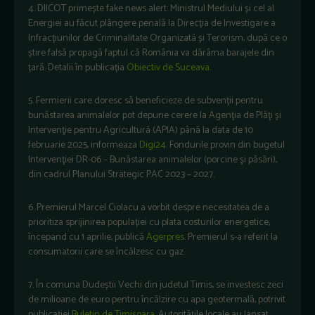
4. DIICOT primește fake news alert: Ministrul Mediului și cel al
Energiei au făcut plângere penală la Direcția de Investigare a
Infracțiunilor de Criminalitate Organizată și Terorism, după ce o
știre falsă propagă faptul că România va dărâma barajele din
țară. Detalii în publicația
Obiectiv de Suceava
.
5. Fermierii care doresc să beneficieze de subvenții pentru
bunăstarea animalelor pot depune cerere la Agenţia de Plăţi şi
Intervenţie pentru Agricultură (APIA) până la data de 10
februarie 2025, informe
aza
Digi24
.
Fondurile provin din bugetul
Intervenţiei DR-06 – Bunăstarea animalelor (porcine şi păsări),
din cadrul Planului Strategic PAC 2023 – 2027.
6. Premierul Marcel Ciolacu a vorbit despre necesitatea de a
prioritiza sprijinirea populației cu plata costurilor energetice,
începand cu 1 aprilie, publică
Agerpres
.
Premierul s-a referit la
consumatorii care se încălzesc cu gaz.
7. În comuna Dudeștii Vechi din judetul Timis, se investesc zeci
de milioane de euro pentru încălzire cu apa geotermală, potrivit
publicației
Buletin de Timișoara
.
Autoritățile locale au lansat