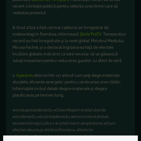
recent o licitație publică pentru selecția unei firme care să
realizeze proiectul.
8. Anul 2024 a fost cel mai calduros an înregistrat de
meteorologi în România, informează
Ştirile ProTV
. Temperaturi
record au fost înregistrate și la nivel global. Ministrul Mediului,
Mircea Fechet, și-a declarat îngrijorarea față de efectele
încălzirii globale, indicând că este necesar să se găsească
soluții inovatoare pentru reducerea gazelor cu efect de seră.
9.
Agerpres
descrie într-un articol cum poți alege materiale
durabile, eficiente energetic pentru construirea unei clădiri.
Informațiile includ detalii despre materiale și despre
planificarea pe termen lung.
#revistapreseidemediu #GreenReport #radarulverde
#stiridemediu #businessdemedu #environmentalnews
#subventiiinagricultura #cartelciment #exploatarecarbuni
#fechet #burduja #HolcimRomânia, #Romcim
#HeidelbergMaterials #energiegeotermala #fakenews