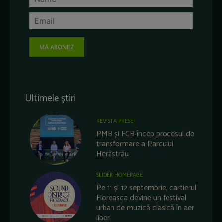
MĂ ABONEZ
Ultimele știri
REVISTA PRESEI
PMB și FCB încep procesul de
transformare a Parcului
Herăstrău
SLIDER HOMEPAGE
Pe 11 și 12 septembrie, cartierul
Floreasca devine un festival
urban de muzică clasică în aer
liber