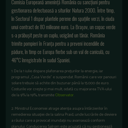
Comisia Europeană amenință România cu sancțiuni pentru
gestionarea defectuoasă a siturilor Natura 2000. Între timp,
în Sectorul 1 dispar plantele perene din spațiile verzi, în ciuda
unui contract de 80 milioane euro. La Brașov, un copac verde
s-a prăbușit peste un cuplu, ucigând un tânăr. România
trimite pompieri în Franța pentru a preveni incendiile de
pădure, în timp ce Europa fierbe sub un val de caniculă, cu
46°C înregistrate în sudul Spaniei.
1. De la 1 iulie dispare plafonarea prețurilor la energie, iar
programul „Casa Verde” e suspendat. Românii care vor panouri
solare trebuie să achite din buzunar până la 15.000 de euro.
Costurile vor crește și mai mult, odată cu majorarea TVA-ului
de la 9% la 19%, transmite
Observator
.
2. Ministrul Economiei atrage atenția asupra întârzierilor în
remedierea situației de la salina Praid, unde lucrările de deviere
a râului care a provocat inundații nu avansează conform
planului. Conducerea Salrom este acuzată că nu gestionează