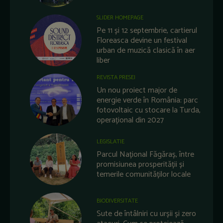
SLIDER HOMEPAGE
Pe 11 și 12 septembrie, cartierul
Floreasca devine un festival
urban de muzică clasică în aer
liber
REVISTA PRESEI
Un nou proiect major de
energie verde în România: parc
fotovoltaic cu stocare la Turda,
operațional din 2027
LEGISLATIE
Parcul Național Făgăraș, între
promisiunea prosperității și
temerile comunităților locale
BIODIVERSITATE
Sute de întâlniri cu urșii și zero