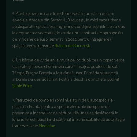
5. Plantele perene care transformaseră în urmă cu doi ani
alveolele stradale din Sectorul , București, în mici oaze urbane
au dispărut treptat. Lipsa îngrijirii și condițiile neprielnice au dus
la degradarea vegetației, în ciuda unui contract de aproape 80
de milioane de euro, semnat în 2022 pentru întreținerea
spațiilor verzi, transmite
Buletin de București
.
6. Un bărbat de 27 de ani a murit pe loc după ce un copac verde
s-a prăbușit peste el și femeia care îl însoțea, pe aleea de sub
Tâmpa, Brașov. Femeia a fost rănită ușor. Primăria susține că
arborele s-a dezrădăcinat. Poliția a deschis o anchetă, potrivit
Știrile Protv
.
7. Patruzeci de pompieri români, alături de 9 autospeciale,
pleacă în Franța pentru a sprijini eforturile europene de
prevenire a incendiilor de pădure. Misiunea se desfășoară în
luna iulie, echipajul fiind staționat în zone stabilite de autoritățile
franceze, scrie
Mediafax
.