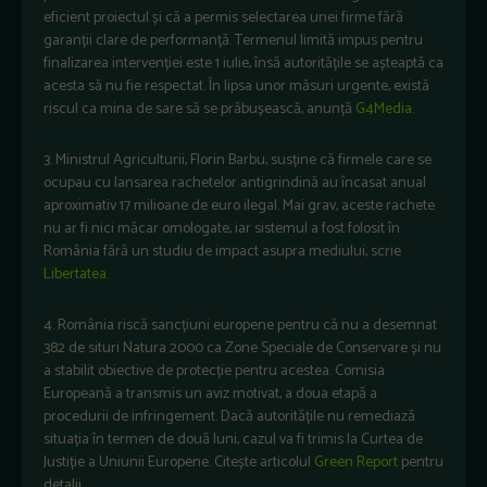
eficient proiectul și că a permis selectarea unei firme fără
garanții clare de performanță. Termenul limită impus pentru
finalizarea intervenției este 1 iulie, însă autoritățile se așteaptă ca
acesta să nu fie respectat. În lipsa unor măsuri urgente, există
riscul ca mina de sare să se prăbușească, anunță
G4Media
.
3. Ministrul Agriculturii, Florin Barbu, susține că firmele care se
ocupau cu lansarea rachetelor antigrindină au încasat anual
aproximativ 17 milioane de euro ilegal. Mai grav, aceste rachete
nu ar fi nici măcar omologate, iar sistemul a fost folosit în
România fără un studiu de impact asupra mediului, scrie
Libertatea
.
4. România riscă sancțiuni europene pentru că nu a desemnat
382 de situri Natura 2000 ca Zone Speciale de Conservare și nu
a stabilit obiective de protecție pentru acestea. Comisia
Europeană a transmis un aviz motivat, a doua etapă a
procedurii de infringement. Dacă autoritățile nu remediază
situația în termen de două luni, cazul va fi trimis la Curtea de
Justiție a Uniunii Europene. Citește articolul
Green Report
pentru
detalii.