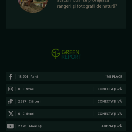
atacuri. Cum se protejează
rangerii și fotografii de natură?
15,704
Fani
ÎMI PLACE
0
Cititori
CONECTAȚI-VĂ
2,327
Cititori
CONECTAȚI-VĂ
0
Cititori
CONECTAȚI-VĂ
2,170
Abonați
ABONAȚI-VĂ