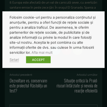
8. Europa este afectată de un val de caniculă sever, cu avertizări
sanitare emise în peste zece țări. În orașul El Granado, Spania a
înregistrat sâmbătă un nou record pentru luna iunie: 46°C.
Meteorologii avertizează că aceasta ar putea deveni cea mai
Folosim cookie-uri pentru a personaliza conținutul și
fierbinte lună iunie din istorie. Temperaturile ridicate afectează
anunțurile, pentru a oferi funcții de rețele sociale și
și Portugalia, Italia, Croația, Franța, Austria, Belgia, Bosnia,
pentru a analiza traficul. De asemenea, le oferim
Ungaria, Serbia, Slovenia și Elveția, anunță
HotNews
.
partenerilor de rețele sociale, de publicitate și de
analize informații cu privire la modul în care folosiți
site-ul nostru. Aceștia le pot combina cu alte
informații oferite de dvs. sau culese în urma folosirii
serviciilor lor.
Afla mai mult
Setari
ACCEPT
Articolul precedent
Articolul următor
Dezvoltare vs. conservare:
Situație critică la Praid:
este proiectul Răstolița un
riscuri întârziate și nevoia de
test?
reacție eficientă