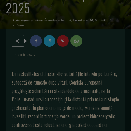
2025
Foto reprezentativă: În orele de lumină, 1 aprilie 2014, ©malik ml
williams
2 aprilie 2025
Din actualitatea ultimelor zile: autoritățile intervin pe Dunăre,
sufocată de gunoaie după viituri, Comisia Europeană
pregătește schimbări în standardele de emisii auto, iar la
Băile Tușnad, urșii au fost ținuți la distanță prin măsuri simple
și eficiente. În plan economic și de mediu, România anunță
investiții-record în tranziția verde, un proiect hidroenergetic
controversat este reluat, iar energia solară doboară noi