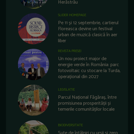
Herăstrău
SLIDER HOMEPAGE
Pe 11 și 12 septembrie, cartierul
Floreasca devine un festival
urban de muzică clasică în aer
liber
REVISTA PRESEI
Un nou proiect major de
energie verde în România: parc
fotovoltaic cu stocare la Turda,
operațional din 2027
LEGISLATIE
Parcul Național Făgăraș, între
promisiunea prosperității și
temerile comunităților locale
BIODIVERSITATE
Sute de întâlniri cu urșii și zero