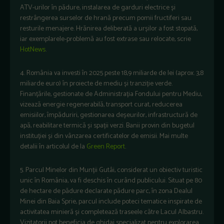
ATV-urilor în pădure, instalarea de garduri electrice și
restrângerea surselor de hrană precum pomii fructiferi sau
resturile menajere. Hrănirea deliberată a urșilor a fost stopată,
iar exemplarele-problemă au fost extrase sau relocate, scrie
HotNews
.
4. România va investi în 2025 peste 18,9 miliarde de lei (aprox. 3,8
miliarde euro) în proiecte de mediu și tranziție verde.
Finanțările, gestionate de Administrația Fondului pentru Mediu,
vizează energie regenerabilă, transport curat, reducerea
emisiilor, împăduriri, gestionarea deșeurilor, infrastructură de
apă, reabilitare termică și spații verzi. Banii provin din bugetul
instituției și din vânzarea certificatelor de emisii. Mai multe
detalii în articolul de la
Green Report
.
5. Parcul Minelor din Munții Gutâi, considerat un obiectiv turistic
unic în România, va fi deschis în curând publicului. Situat pe 80
de hectare de pădure declarate pădure parc, în zona Dealul
Minei din Baia Sprie, parcul include poteci tematice inspirate de
activitatea minieră și completează traseele către Lacul Albastru.
Vizitatorii pot beneficia de ghidaj specializat pentru explorarea