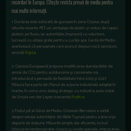
recorduri în Europa. Citește revista presei de mediu pentru
mai multe informații.
1. Dunărea este sufocată de gunoaie în zona Orșova, după
viiturile recente. PET-uri, ambalaje de plastic și resturi de copaci
plutesc pe fluviu, iar autoritățile, împreună cu voluntarii,
lucrează cu utilaje grele pentru a curăța apa. Garda de Mediu
avertizează că persoanele care aruncă deșeuri riscă sancțiuni,
anunță
Digi24
.
2. Comisia Europeană propune modificarea standardelor de
emisii de CO2 pentru autoturisme și camionete noi,
introducând o perioadă de flexibilitate între 2025 și 2027.
Măsura face parte din Planul de acțiune industrială adoptat în
martie, în urma unui dialog strategic cu industria auto, inițiat
de Ursula von der Leyen, transmite
Profit.ro
.
3. Fostul șef al Gărzii de Mediu, Octavian Berceanu a vorbit
despre soluția autorităților din Băile Tușnad pentru a ține urșii
departe de stațiune. Măsurile simple, dar eficiente, includ
înlocuirea tomberoanelor clasice cu unele speciale, interzicerea