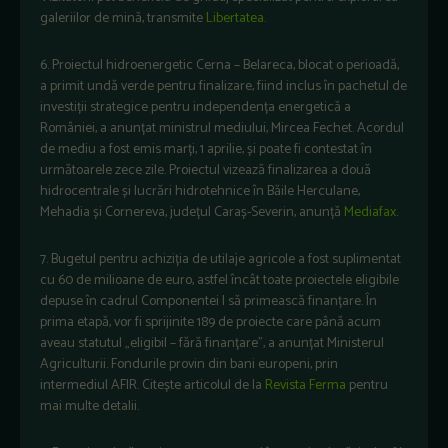
galeriilor de mină, transmite
Libertatea
.
6. Proiectul hidroenergetic Cerna – Belareca, blocat o perioadă,
a primit undă verde pentru finalizare, fiind inclus în pachetul de
investiții strategice pentru independența energetică a
României, a anunțat ministrul mediului, Mircea Fechet. Acordul
de mediu a fost emis marți, 1 aprilie, și poate fi contestat în
următoarele zece zile. Proiectul vizează finalizarea a două
hidrocentrale și lucrări hidrotehnice în Băile Herculane,
Mehadia și Cornereva, județul Caraș-Severin, anunță
Mediafax
.
7. Bugetul pentru achiziția de utilaje agricole a fost suplimentat
cu 60 de milioane de euro, astfel încât toate proiectele eligibile
depuse în cadrul Componentei I să primească finanțare. În
prima etapă, vor fi sprijinite 189 de proiecte care până acum
aveau statutul „eligibil – fără finanțare”, a anunțat Ministerul
Agriculturii. Fondurile provin din bani europeni, prin
intermediul AFIR. Citește articolul de la
Revista Ferma
pentru
mai multe detalii.