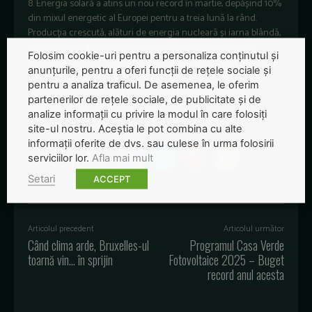
8. Energia solară a atins un nou record în martie, depășind 10%
din mixul energetic al Europei pentru a treia lună la rând.
Producția crescută, alături de energia nucleară și iarna blândă,
a redus prețul energiei la 90 euro/MWh. Totuși, în primul
Folosim cookie-uri pentru a personaliza conținutul și
trimestru al anului 2025, prețurile au fost cu 51% mai mari față
anunțurile, pentru a oferi funcții de rețele sociale și
de anul trecut, din cauza scumpirii gazelor cu 33%. Europa
pentru a analiza traficul. De asemenea, le oferim
rămâne dependentă de combustibili fosili, avertizează
partenerilor de rețele sociale, de publicitate și de
Eurelectric, potrivit
Economica.net
.
analize informații cu privire la modul în care folosiți
site-ul nostru. Aceștia le pot combina cu alte
informații oferite de dvs. sau culese în urma folosirii
serviciilor lor.
Afla mai mult
Setari
ACCEPT
Articolul precedent
Articolul următor
Când clima arde, Bruxelles-ul
Programul Casa Verde
toarnă vin… în sprijin
Fotovoltaice 2025 – Buget
record anul acesta