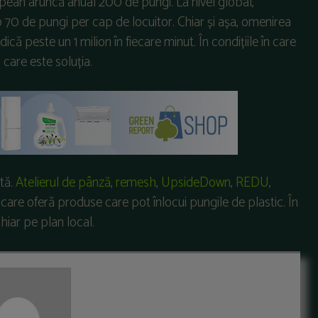
opean aruncă anual 200 de pungi. La nivel global,
 70 de pungi per cap de locuitor. Chiar și așa, omenirea
că peste un 1 milion în fiecare minut. În condițiile în care
 care este soluția.
tă.
Atelierul de pânză
,
remesh
,
UpsideDown
,
REDU
,
care oferă produse care pot înlocui pungile de plastic. În
hiar pe plan local.