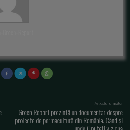
a-Green-Report
Articolul următor
e
Green Report prezintă un documentar despre
proiecte de permacultură din România. Când și
unde îl puteți viziona