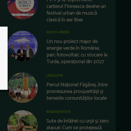
cartierul Floreasca devine un
festival urban de muzică
clasică în aer liber
REVISTA PRESEI
Un nou proiect major de
energie verde în România:
parc fotovoltaic cu stocare la
Turda, operațional din 2027
LEGISLATIE
Parcul Național Făgăraș, între
promisiunea prosperității și
temerile comunităților locale
BIODIVERSITATE
Sute de întâlniri cu urșii și zero
atacuri. Cum se protejează