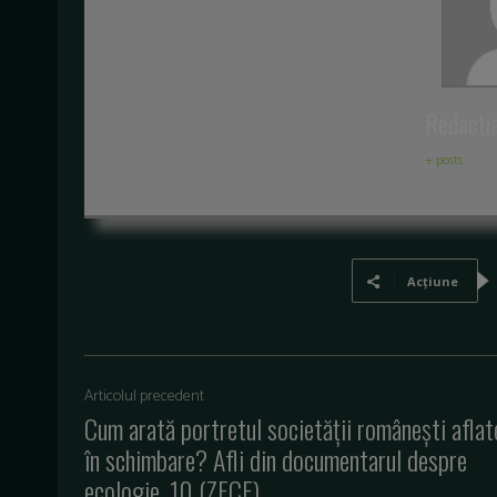
Redacti
+ posts
Acțiune
Articolul precedent
Cum arată portretul societății românești aflat
în schimbare? Afli din documentarul despre
ecologie, 10 (ZECE)