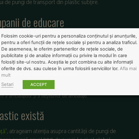
 de pungi de transport din plastic subțire.
mpanii de educare
Folosim cookie-uri pentru a personaliza conținutul și anunțurile,
verificare și raportare, autoritățile trebuie să informeze
pentru a oferi funcții de rețele sociale și pentru a analiza traficul.
De asemenea, le oferim partenerilor de rețele sociale, de
publicitate și de analize informații cu privire la modul în care
folosiți site-ul nostru. Aceștia le pot combina cu alte informații
lajelor și a deșeurilor de ambalaje disponibile;
oferite de dvs. sau culese în urma folosirii serviciilor lor.
Afla mai
a ambalajelor și a deșeurilor de ambalaje;
mult
Setari
ACCEPT
e a ambalajelor și a deșeurilor de ambalaje.
lastic există
nță
”, atrageam atenția asupra cantității de pungi de