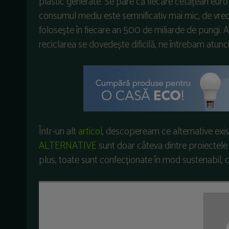
plastic generate. Se pare că fiecare cetățean eur
consumul mediu este semnificativ mai mic, de vreo
folosește în fiecare an 500 de miliarde de pungi. Adi
reciclarea se dovedește dificilă, ne întrebam atunci
Într-un alt
articol
, descopeream ce alternative exis
ALTERNATIVE
sunt doar câteva dintre proiectele 
plus, toate sunt confecționate în mod sustenabil, c