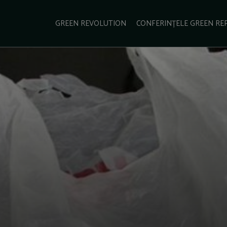
e Green Report
Podcast
Gala Green Report
Contact
GREEN REVOLUTION
CONFERINȚELE GREEN RE
USINESS
ENERGIE
TRANSPORT
CSR
SCHIMBĂRI CLIMATICE