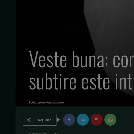
Veste buna: con
subtire este in
Foto: green-mom.com
Acțiune