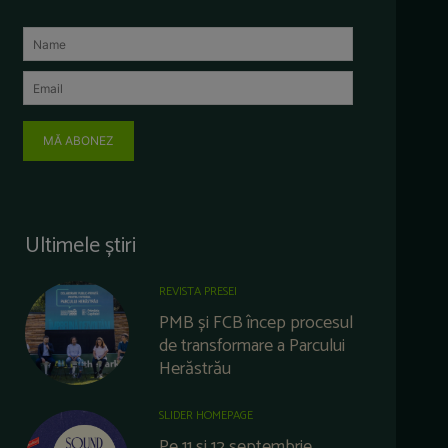
MĂ ABONEZ
Ultimele știri
REVISTA PRESEI
PMB și FCB încep procesul
de transformare a Parcului
Herăstrău
SLIDER HOMEPAGE
Pe 11 și 12 septembrie,