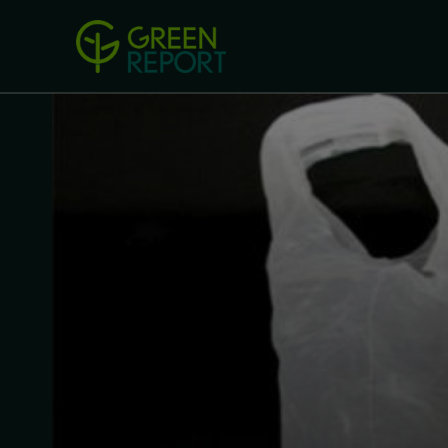
Green Revolution
Conferințel
ACASA
LEGISLAȚIE
B