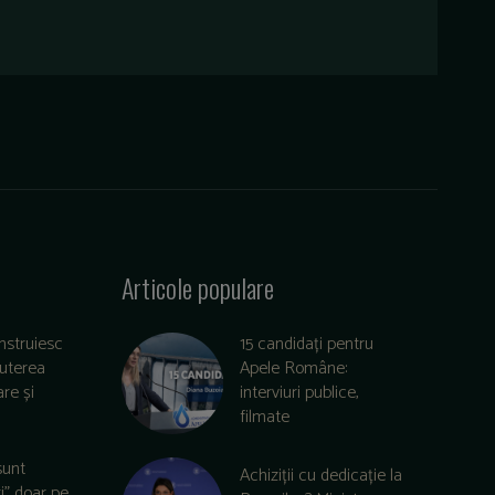
Articole populare
nstruiesc
15 candidați pentru
puterea
Apele Române:
re și
interviuri publice,
filmate
sunt
Achiziții cu dedicație la
zi” doar pe