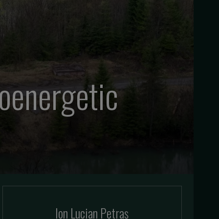
roenergetic
Ion Lucian Petraș