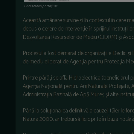
Printscreen portaljust
Această amânare survine și în contextul în care mai m
depus o cerere de intervenție în sprijinul instituții
Dezvoltarea Resurselor de Mediu (CIDRM) și Asocia
Procesul a fost demarat de organizațiile Declic ș
de mediu eliberat de Agenția pentru Protecția Med
Printre pârâți se află Hidroelectrica (beneficiarul p
Agenția Națională pentru Arii Naturale Protejate
Administrația Bazinală de Apă Mureș și alte instituți
Până la soluționarea definitivă a cauzei, tăierile for
Natura 2000, ar trebui să fie oprite în baza hotărâri