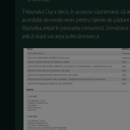
27 iunie 2025
Tribunalul Cluj a decis, în aceasta săptămană, să
acordului de mediu emis pentru tăierile de pădure n
Răstolița, inițiat în perioada comunistă. Următorul
adică după vacanța judecătorească.