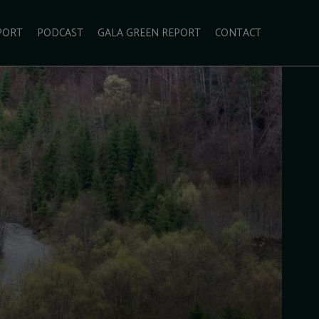
PORT
PODCAST
GALA GREEN REPORT
CONTACT
ECOLIFESTYLE
VIDEO
RADARUL VERDE