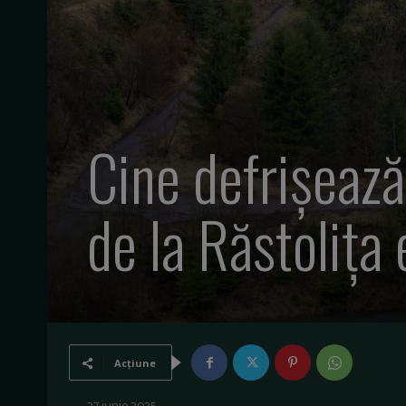
Cine defrişează
de la Răstolița
Acțiune