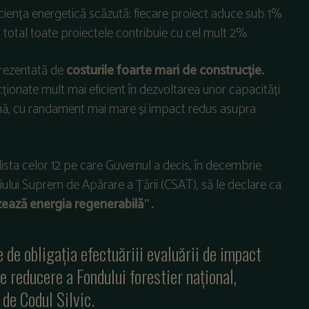
iciența energetică scăzută: fiecare proiect aduce sub 1%
n total toate proiectele contribuie cu cel mult 2%.
prezentată de
costurile foarte mari de construcție.
ecționate mult mai eficient în dezvoltarea unor capacități
iană, cu randament mai mare și impact redus asupra
lista celor 12 pe care Guvernul a decis, în decembrie
iului Suprem de Apărare a Țării (CSAT), să le declare ca
izează energia regenerabilă″.
e de obligația efectuăriii evaluării de impact
de reducere a Fondului forestier național,
de Codul Silvic.