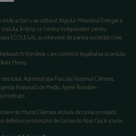
ulți actori s-au alăturat litigiului: Ministerul Energiei a
lor statului, în timp ce Centrul Independent pentru
ția ECOLEGAL au intervenit de partea societății civile.
i Bankwatch România, care contestă legalitatea acordului
iului Mureș.
roiectului), Administrația Parcului Național Călimani,
, Agenția Națională de Mediu, Apele Române –
i implicate.
estiere din Munții Călimani, inclusiv din zona protejată
i definitive pronunțate de Curtea de Apel Cluj în 4 iunie.