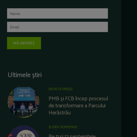
MĂ ABONEZ
Ultimele știri
REVISTA PRESEI
PMB și FCB încep procesul
de transformare a Parcului
Herăstrău
SLIDER HOMEPAGE
Pe 11 și 12 septembrie,