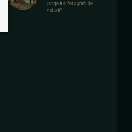
rangerii și fotografii de
natură?