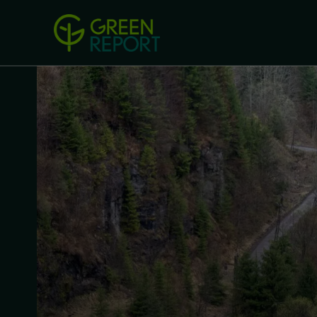
Green Revolution
Conferințel
ACASA
LEGISLAȚIE
B