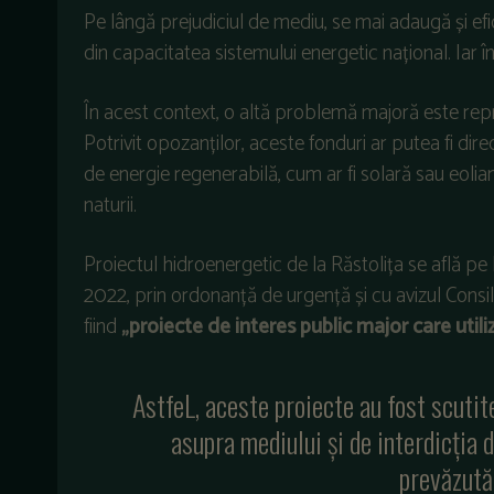
Pe lângă prejudiciul de mediu, se mai adaugă și ef
din capacitatea sistemului energetic național. Iar î
În acest context, o altă problemă majoră este re
Potrivit opozanților, aceste fonduri ar putea fi dir
de energie regenerabilă, cum ar fi solară sau eol
naturii.
Proiectul hidroenergetic de la Răstolița se află pe 
2022, prin ordonanță de urgență și cu avizul Consil
fiind
„proiecte de interes public major care util
AstfeL, aceste proiecte au fost scutit
asupra mediului și de interdicția 
prevăzută 