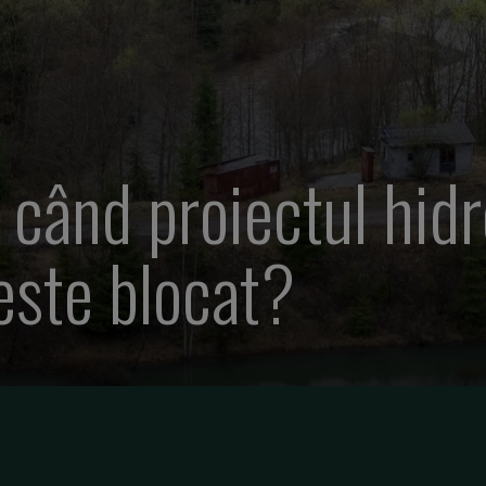
 când proiectul hid
 este blocat?