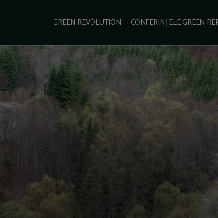
e Green Report
Podcast
Gala Green Report
Contact
GREEN REVOLUTION
CONFERINȚELE GREEN RE
USINESS
ENERGIE
TRANSPORT
CSR
SCHIMBĂRI CLIMATICE