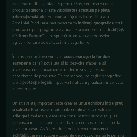
avea mai multe avantaje. În primul rând, certificarea unui
produs tradițional crește
vizibilitatea acestuia pe piața
internațională
, oferind oportunități de vânzare în afara
României. Produsele recunoscute ca
indicații geografice
pot fi
promovate prin programele Uniunii Europene, cum ar fi
„Enjoy,
it’s from Europe”
, care sprijină promovarea produselor
agroalimentare de calitate în întreaga lume.
În plus, producătorii vor avea
acces mai ușor la fonduri
europene
, care îi pot ajuta să își dezvolte afacerile, să
investească în echipamente moderne și să își extindă
capacitatea de producție. De asemenea, indicațiile geografice
oferă
protecție legală
împotriva falsificării și utilizării incorecte
a denumirilor.
Un alt avantaj important este crearea unui
echilibru între preț
și calitate
. Produsele tradiționale certificate au o valoare
adăugată mai mare, deoarece consumatorii sunt dispuși să
plătească mai mult pentru produse autentice, recunoscute la
nivel european. Astfel, producătorii pot obține
un venit
echitabil
, care să acopere costurile de producție și să le permită