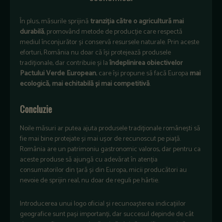
În plus, măsurile sprijină
tranziția către o agricultură mai
durabilă
, promovând metode de producție care respectă
mediul înconjurător și conservă resursele naturale. Prin aceste
eforturi, România nu doar că își protejează produsele
tradiționale, dar contribuie și la
îndeplinirea obiectivelor
Pactului Verde European
, care își propune să facă Europa
mai
ecologică, mai echitabilă și mai competitivă
.
Concluzie
Noile măsuri ar putea ajuta produsele tradiționale românești să
fie mai bine protejate și mai ușor de recunoscut pe piață.
România are un patrimoniu gastronomic valoros, dar pentru ca
aceste produse să ajungă cu adevărat în atenția
consumatorilor din țară și din Europa, micii producători au
nevoie de sprijin real, nu doar de reguli pe hârtie.
Introducerea unui logo oficial și recunoașterea indicațiilor
geografice sunt pași importanți, dar succesul depinde de cât