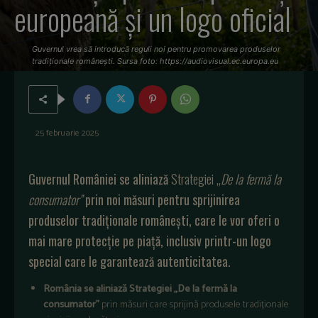
europeană și un logo oficial
Guvernul vrea să introducă reguli noi pentru promovarea produselor
tradiționale românești. Sursa foto: https://audiovisual.ec.europa.eu
25 februarie 2025
Guvernul României se aliniază
Strategiei „
De la fermă la
consumator”
prin noi măsuri pentru sprijinirea
produselor tradiționale românești, care le vor oferi o
mai mare protecție pe piață, inclusiv printr-un logo
special care le garantează autenticitatea.
România se aliniază Strategiei „De la fermă la
consumator”
prin măsuri care sprijină produsele tradiționale