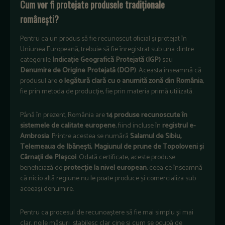
Cum vor fi protejate produsele tradiționale
românești?
Pentru ca un produs să fie recunoscut oficial și protejat în
Uniunea Europeană, trebuie să fie înregistrat sub una dintre
categoriile
Indicație Geografică Protejată (IGP)
sau
Denumire de Origine Protejată (DOP)
. Aceasta înseamnă că
produsul are
o legătură clară cu o anumită zonă din România
,
fie prin metoda de producție, fie prin materia primă utilizată.
Până în prezent, România are
14 produse recunoscute în
sistemele de calitate europene
, fiind incluse în
registrul e-
Ambrosia
. Printre acestea se numără
Salamul de Sibiu,
Telemeaua de Ibănești, Magiunul de prune de Topoloveni și
Cârnații de Pleșcoi
. Odată certificate, aceste produse
beneficiază de
protecție la nivel european
, ceea ce înseamnă
că nicio altă regiune nu le poate produce și comercializa sub
aceeași denumire.
Pentru ca procesul de recunoaștere să fie mai simplu și mai
clar, noile măsuri stabilesc clar cine și cum se ocupă de