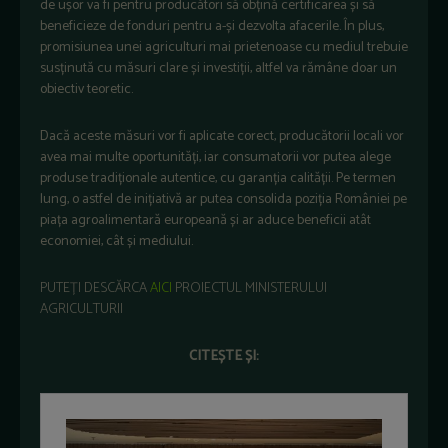
de ușor va fi pentru producători să obțină certificarea și să
beneficieze de fonduri pentru a-și dezvolta afacerile. În plus,
promisiunea unei agriculturi mai prietenoase cu mediul trebuie
susținută cu măsuri clare și investiții, altfel va rămâne doar un
obiectiv teoretic.
Dacă aceste măsuri vor fi aplicate corect, producătorii locali vor
avea mai multe oportunități, iar consumatorii vor putea alege
produse tradiționale autentice, cu garanția calității. Pe termen
lung, o astfel de inițiativă ar putea consolida poziția României pe
piața agroalimentară europeană și ar aduce beneficii atât
economiei, cât și mediului.
PUTEȚI DESCĂRCA
AICI
PROIECTUL MINISTERULUI
AGRICULTURII
CITEȘTE ȘI: