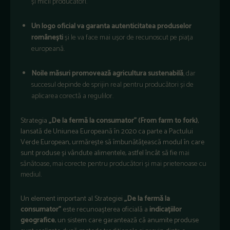
și micii producători.
Un logo oficial va garanta autenticitatea produselor
românești
și le va face mai ușor de recunoscut pe piața
europeană.
Noile măsuri promovează agricultura sustenabilă
, dar
succesul depinde de sprijin real pentru producători și de
aplicarea corectă a regulilor.
Strategia
„De la fermă la consumator” (From farm to fork)
,
lansată de Uniunea Europeană în 2020 ca parte a Pactului
Verde European, urmărește să îmbunătățească modul în care
sunt produse și vândute alimentele, astfel încât să fie
mai
sănătoase, mai corecte pentru producători și mai prietenoase cu
mediul
.
Un element important al Strategiei
„De la fermă la
consumator”
este recunoașterea oficială a
indicațiilor
geografice
, un sistem care garantează că anumite produse