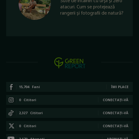
Sute de întâlniri cu urșii și zero
atacuri. Cum se protejează
rangerii și fotografii de natură?
15,704
Fani
ÎMI PLACE
0
Cititori
CONECTAȚI-VĂ
2,327
Cititori
CONECTAȚI-VĂ
0
Cititori
CONECTAȚI-VĂ
2,170
Abonați
ABONAȚI-VĂ