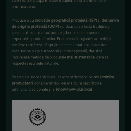
sunt realizate după metode tradiționale și provin dintr-o
anumită zonă.
Produsele cu
indicație geografică protejată (IGP)
și
denumire
de origine protejată (DOP)
nu doar că reflectă tradițiile și
specificul local, dar pot aduce și beneficii economice
importante producătorilor. Prin această inițiativă, autoritățile
române urmăresc să sprijine accesul mai larg al acestor
produse pe piața europeană și internațională, dar și să
încurajeze metode de producție
mai sustenabile
, care să
respecte resursele naturale.
Strategia europeană pune un accent deosebit pe
rolul micilor
producători
, considerându-i cei mai buni păstrători ai
tehnicilor tradiționale și ai
know-how-ului local
.