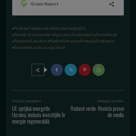
#ProduseTradiționale #IndicațieGeografică
#FermăLaConsumator #AgriculturăSustenabilă #PactulVerde
#AlimenteAutentice #MadeInRomania #ProtecțiaProduselor
#EconomieLocală #LogoOficial
Articolul precedent
Articolul următor
UE sprijină energetic
Radarul verde: Revista presei
Ucraina, inclusiv investițiile în
de mediu
energie regenerabilă