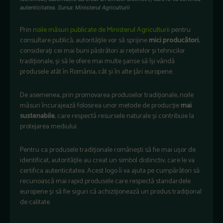
autenticitatea. Sursa: Ministerul Agriculturii
Prin
noile măsuri publicate de Ministerul Agriculturii
pentru
consultare publică, autoritățile vor să sprijine
mici producători
,
considerați cei mai buni păstrători ai rețetelor și tehnicilor
tradiționale, și să le ofere mai multe șanse să își vândă
produsele atât în România, cât și în alte țări europene.
De asemenea, prin promovarea produselor tradiționale, noile
măsuri încurajează folosirea unor metode de producție
mai
sustenabile
, care respectă resursele naturale și contribuie la
protejarea mediului.
Pentru ca produsele tradiționale românești să fie mai ușor de
identificat, autoritățile au creat un simbol distinctiv, care le va
certifica autenticitatea. Acest logo îi va ajuta pe cumpărători să
recunoască mai rapid produsele care respectă standardele
europene și să fie siguri că achiziționează un produs tradițional
de calitate.