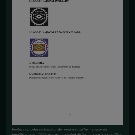
Pentru ca produsele tradiționale românești să fie mai ușor de
identificat, autoritățile au creat un simbol distinctiv, care le va certifica