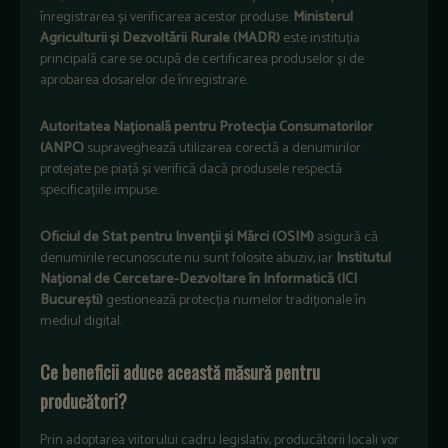
înregistrarea și verificarea acestor produse.
Ministerul
Agriculturii și Dezvoltării Rurale (MADR)
este instituția
principală care se ocupă de certificarea produselor și de
aprobarea dosarelor de înregistrare.
Autoritatea Națională pentru Protecția Consumatorilor
(ANPC)
supraveghează utilizarea corectă a denumirilor
protejate pe piață și verifică dacă produsele respectă
specificațiile impuse.
Oficiul de Stat pentru Invenții și Mărci (OSIM)
asigură că
denumirile recunoscute nu sunt folosite abuziv, iar
Institutul
Național de Cercetare-Dezvoltare în Informatică (ICI
București)
gestionează protecția numelor tradiționale în
mediul digital.
Ce beneficii aduce această măsură pentru
producători?
Prin adoptarea viitorului cadru legislativ, producătorii locali vor