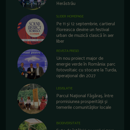
Herăstrău
SLIDER HOMEPAGE
Pe 11 și 12 septembrie, cartierul
Floreasca devine un festival
urban de muzică clasică în aer
liber
REVISTA PRESEI
Un nou proiect major de
energie verde în România: parc
fotovoltaic cu stocare la Turda,
operațional din 2027
LEGISLATIE
Parcul Național Făgăraș, între
promisiunea prosperității și
temerile comunităților locale
BIODIVERSITATE