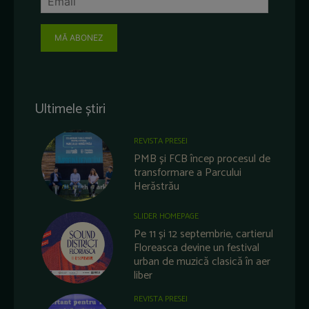
MĂ ABONEZ
Ultimele știri
REVISTA PRESEI
PMB și FCB încep procesul de
transformare a Parcului
Herăstrău
SLIDER HOMEPAGE
Pe 11 și 12 septembrie, cartierul
Floreasca devine un festival
urban de muzică clasică în aer
liber
REVISTA PRESEI