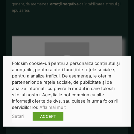
genera, de asemenea,
emoții negative
ca iritabilitatea, stresul și
epuizarea.
Folosim cookie-uri pentru a personaliza conținutul și
anunțurile, pentru a oferi funcții de rețele sociale și
pentru a analiza traficul. De asemenea, le oferim
partenerilor de rețele sociale, de publicitate și de
analize informații cu privire la modul în care folosiți
site-ul nostru. Aceștia le pot combina cu alte
Redactia-Green-Report
informații oferite de dvs. sau culese în urma folosirii
+ posts
serviciilor lor.
Afla mai mult
Setari
ACCEPT