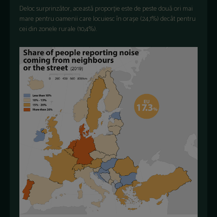
Deloc surprinzător, această proporție este de peste două ori mai
mare pentru oamenii care locuiesc în orașe (24,1%) decât pentru
cei din zonele rurale (10,4%).