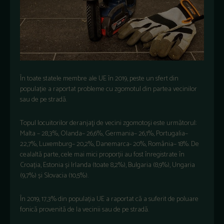
În toate statele membre ale UE în 2019, peste un sfert din
populație a raportat probleme cu zgomotul din partea vecinilor
sau de pe stradă.
Topul locuitorilor deranjaţi de vecini zgomotoşi este următorul:
Malta – 28,3%, Olanda– 26,6%, Germania– 26,1%, Portugalia–
22,7%, Luxemburg– 20,2%, Danemarca- 20%, România– 18%. De
cealaltă parte, cele mai mici proporții au fost înregistrate în
Croația, Estonia și Irlanda (toate 8,2%), Bulgaria (8,9%), Ungaria
(9,7%) și Slovacia (10,5%).
În 2019, 17,3% din populația UE a raportat că a suferit de poluare
fonică provenită de la vecinii sau de pe stradă.