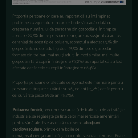
Proporția persoanelor care au raportat că au întâmpinat
probleme cu zgomotul din cartier tinde să scadă odată cu
creșterea numărului de persoane din gospodărie. În timp ce
aproape 20,8% dintre persoanele singure au susținut că au fost
deranjați de acest tip de poluare, zgomotul a afectat 17,8% din
gospodăriile cu doi adulți și doar 15,5% din acele gospodării
formate din trei sau mai mulți adulți. În mod similar, mai multe
gospodării fără copii în întreținere (18,2%) au raportat că au fost
afectate decât cele cu copii în întreținere (16,4%).
Proporția persoanelor afectate de zgomot este mai mare pentru
persoanele singure cu vârsta sub 65 de ani (25,2%) decât pentru
cei cu vârsta peste 65 de ani (14,9%).
Poluarea fonică
, precum cea cauzată de trafic sau de activitățile
industriale, se regăsește pe lista celor mai serioase amenințări
pentru sănătate. Este asociată cu diverse
afecțiuni
cardiovasculare
, printre care bolile de
inimă, insuficiența cardiacă și accidentul vascular cerebral. Poate