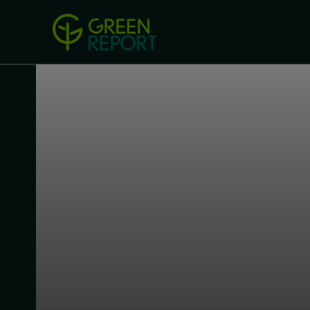
Green Revolution
Conferințel
ACASA
LEGISLAȚIE
B