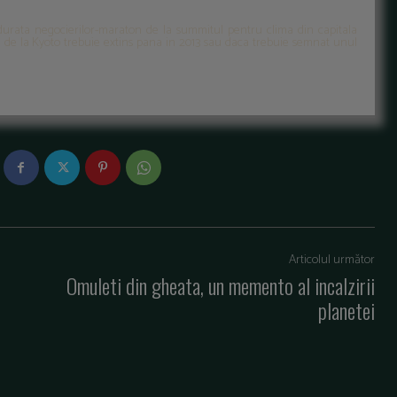
 durata negocierilor-maraton de la summitul pentru clima din capitala
l de la Kyoto trebuie extins pana in 2013 sau daca trebuie semnat unul
Articolul următor
Omuleti din gheata, un memento al incalzirii
planetei