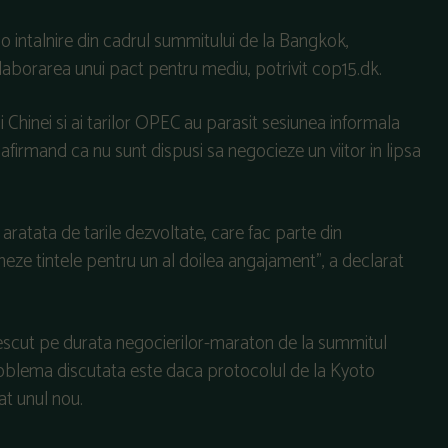
o intalnire din cadrul summitului de la Bangkok,
laborarea unui pact pentru mediu, potrivit cop15.dk.
tii Chinei si ai tarilor OPEC au parasit sesiunea informala
firmand ca nu sunt dispusi sa negocieze un viitor in lipsa
 aratata de tarile dezvoltate, care fac parte din
neze tintele pentru un al doilea angajament”, a declarat
crescut pe durata negocierilor-maraton de la summitul
problema discutata este daca protocolul de la Kyoto
at unul nou.