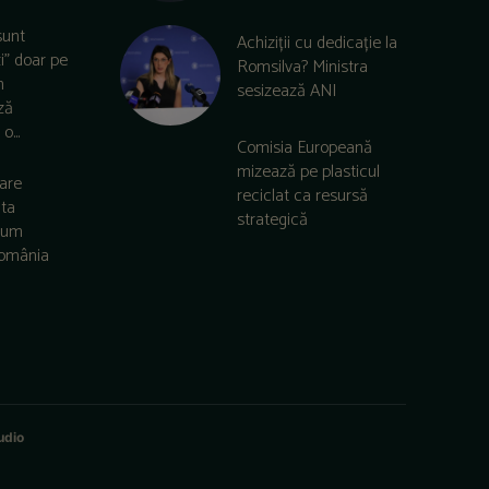
sunt
Achiziții cu dedicație la
zi” doar pe
Romsilva? Ministra
m
sesizează ANI
ză
o...
Comisia Europeană
mizează pe plasticul
care
reciclat ca resursă
lta
strategică
 cum
România
udio