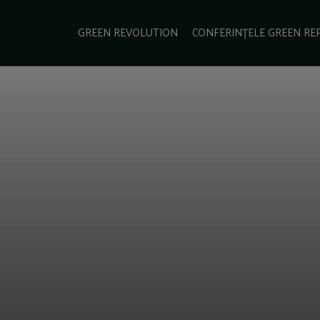
e Green Report
Podcast
Gala Green Report
Contact
GREEN REVOLUTION
CONFERINȚELE GREEN RE
USINESS
ENERGIE
TRANSPORT
CSR
SCHIMBĂRI CLIMATICE