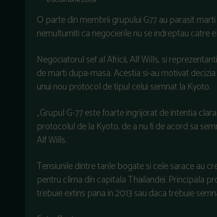
8 octombrie 2009
O parte din membrii grupului G77 au parasit marti 
nemultumiti ca negocierile nu se indreptau catre e
Negociatorul sef al Africii, Alf Wills, si reprezentan
de marti dupa-masa. Acestia si-au motivat decizia a
unui nou protocol de tipul celui semnat la Kyoto.
„Grupul G-77 este foarte ingrijorat de intentia clara
protocolul de la Kyoto, de a nu fi de acord sa sem
Alf Wills.
Tensiunile dintre tarile bogate si cele sarace au 
pentru clima din capitala Thailandei. Principala 
trebuie extins pana in 2013 sau daca trebuie semn