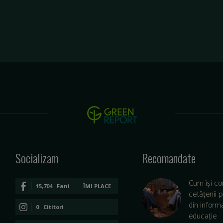
Socializam
Recomandate
Cum își co
15,704
Fani
ÎMI PLACE
cetățenii 
din informa
0
Cititori
educație