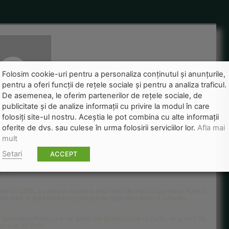
Folosim cookie-uri pentru a personaliza conținutul și anunțurile,
pentru a oferi funcții de rețele sociale și pentru a analiza traficul.
De asemenea, le oferim partenerilor de rețele sociale, de
publicitate și de analize informații cu privire la modul în care
folosiți site-ul nostru. Aceștia le pot combina cu alte informații
re tari
oferite de dvs. sau culese în urma folosirii serviciilor lor.
Afla mai
mult
Setari
ACCEPT
 din cadrul summitului de la Bangkok, nemultumiti ca negocierile nu se
15.dk.
si ai tarilor OPEC au parasit sesiunea informala de marti dupa-masa. Acestia
n viitor in lipsa unui nou protocol de tipul celui semnat la Kyoto.
tarile dezvoltate, care fac parte din protocolul de la Kyoto, de a nu fi de
larat Alf Wills.