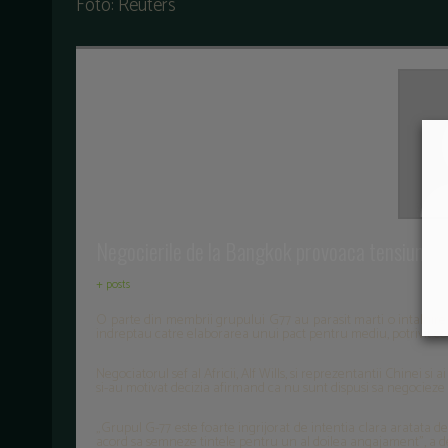
Foto: Reuters
Negocierile de la Bangkok provoaca tensiuni int
+ posts
O parte din membrii grupului G77 au parasit marti o intalnire
indreptau catre elaborarea unui pact pentru mediu, potrivit cop
Negociatorul sef al Africii, Alf Wills, si reprezentantii Chinei 
si-au motivat decizia afirmand ca nu sunt dispusi sa negocieze u
„Grupul G-77 este foarte ingrijorat de intentia clara aratata de 
acord sa semneze tintele pentru un al doilea angajament”, a dec