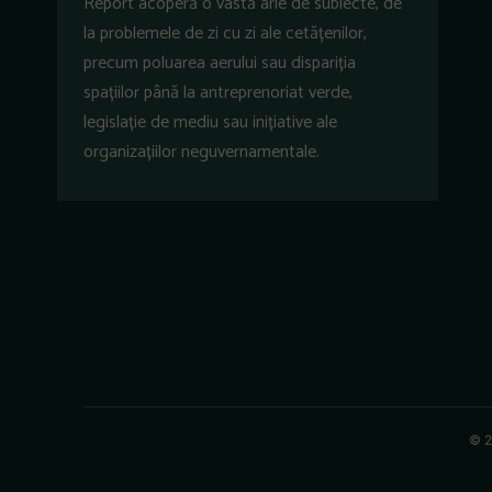
Report acoperă o vastă arie de subiecte, de
la problemele de zi cu zi ale cetățenilor,
precum poluarea aerului sau dispariția
spațiilor până la antreprenoriat verde,
legislație de mediu sau inițiative ale
organizațiilor neguvernamentale.
© 2