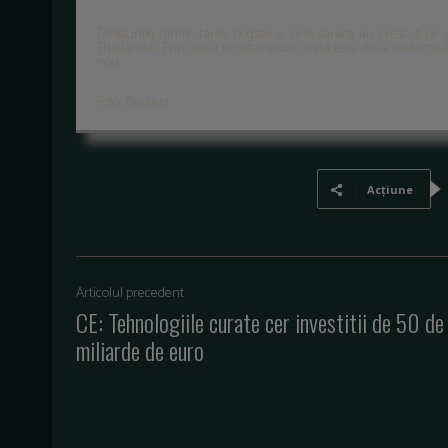
Tensiunile dintre tarile bogate si cele sarace au crescut pe
Thailandei. Principala problema discutata este daca protocolu
nou.
Foto: Reuters
Acțiune
Articolul precedent
CE: Tehnologiile curate cer investitii de 50 de
miliarde de euro