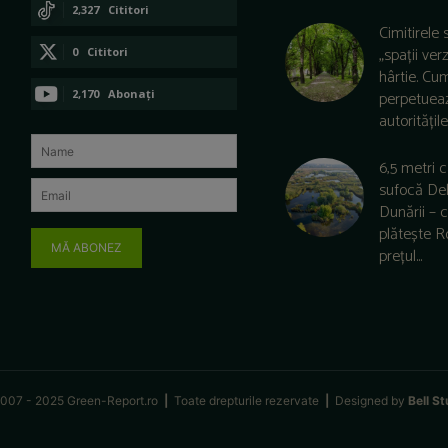
CONECTAȚI-VĂ
2,327
Cititori
Cimitirele 
CONECTAȚI-VĂ
„spații ver
0
Cititori
hârtie. Cu
CONECTAȚI-VĂ
2,170
Abonați
perpetuea
autoritățile 
ABONAȚI-VĂ
6,5 metri 
sufocă De
Dunării –
plătește 
MĂ ABONEZ
prețul...
007 - 2025 Green-Report.ro
|
Toate drepturile rezervate
|
Designed by
Bell St