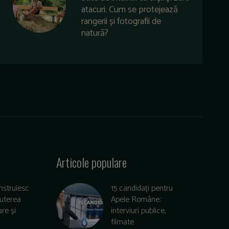
atacuri. Cum se protejează
rangerii și fotografii de
natură?
Articole populare
nstruiesc
15 candidați pentru
puterea
Apele Române:
re și
interviuri publice,
filmate