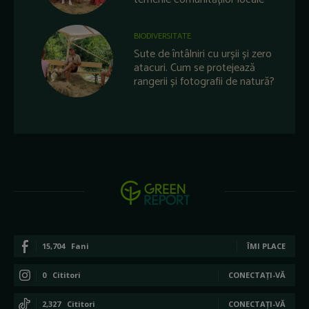
BIODIVERSITATE
Sute de întâlniri cu urșii și zero
atacuri. Cum se protejează
rangerii și fotografii de natură?
15,704
Fani
ÎMI PLACE
0
Cititori
CONECTAȚI-VĂ
2,327
Cititori
CONECTAȚI-VĂ