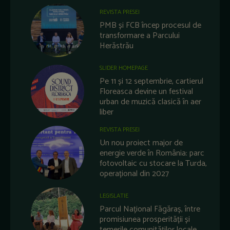
REVISTA PRESEI
PMB și FCB încep procesul de
transformare a Parcului
Herăstrău
SLIDER HOMEPAGE
Pe 11 și 12 septembrie, cartierul
Floreasca devine un festival
urban de muzică clasică în aer
liber
REVISTA PRESEI
Un nou proiect major de
energie verde în România: parc
fotovoltaic cu stocare la Turda,
operațional din 2027
LEGISLATIE
Parcul Național Făgăraș, între
promisiunea prosperității și
temerile comunităților locale