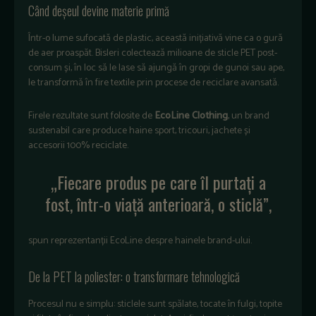
Când deșeul devine materie primă
Într-o lume sufocată de plastic, această inițiativă vine ca o gură
de aer proaspăt. Bisleri colectează milioane de sticle PET post-
consum și, în loc să le lase să ajungă în gropi de gunoi sau ape,
le transformă în fire textile prin procese de reciclare avansată.
Firele rezultate sunt folosite de
EcoLine Clothing
, un brand
sustenabil care produce haine sport, tricouri, jachete și
accesorii 100% reciclate.
„Fiecare produs pe care îl purtați a
fost, într-o viață anterioară, o sticlă”,
spun reprezentanții EcoLine despre hainele brand-ului.
De la PET la poliester: o transformare tehnologică
Procesul nu e simplu: sticlele sunt spălate, tocate în fulgi, topite