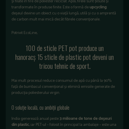
și filate în fire de poliester reciclat. Apoi, firele sunt țesute și
transformate în produse finite. Este o formă de
upcycling
:
deșeul devine un obiect cu o viață lungă, utilă și cu o amprentă
de carbon mult mai mică decât fibrele convenționale.
Potrivit EcoLine,
100 de sticle PET pot produce un
hanoracș
15 sticle de plastic pot deveni un
tricou tehnic de sport
.
Mai mult: procesul reduce consumul de apă cu până la 90%
față de bumbacul convențional și elimină emisiile generate de
producția poliesterului virgin.
O soluție locală, cu ambiții globale
India generează anual peste
3 milioane de tone de deșeuri
din plastic
, iar PET-ul – folosit în principal la ambalaje – este una