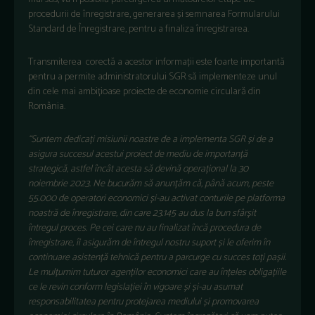
procedurii de înregistrare, generarea și semnarea Formularului
Standard de Înregistrare, pentru a finaliza înregistrarea.
Transmiterea corectă a acestor informații este foarte importantă
pentru a permite administratorului SGR să implementeze unul
din cele mai ambițioase proiecte de economie circulară din
România.
“Suntem dedicați misiunii noastre de a implementa SGR și de a
asigura succesul acestui proiect de mediu de importanță
strategică, astfel încât acesta să devină operațional la 30
noiembrie 2023. Ne bucurăm să anunțăm că, până acum, peste
55.000 de operatori economici și-au activat conturile pe platforma
noastră de înregistrare, din care 23.145 au dus la bun sfârșit
întregul proces. Pe cei care nu au finalizat încă procedura de
înregistrare, îi asigurăm de întregul nostru suport și le oferim în
continuare asistență tehnică pentru a parcurge cu succes toți pașii.
Le mulțumim tuturor agenților economici care au înțeles obligațiile
ce le revin conform legislației în vigoare și și-au asumat
responsabilitatea pentru protejarea mediului și promovarea