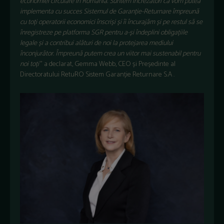
economiei circulare în România. Suntem încrezători că vom putea
implementa cu succes Sistemul de Garanție-Returnare împreună
cu toți operatorii economici înscriși și îi încurajăm și pe restul să se
înregistreze pe platforma SGR pentru a-și îndeplini obligațiile
legale și a contribui alături de noi la protejarea mediului
înconjurător. Împreună putem crea un viitor mai sustenabil pentru
noi toți”
a declarat, Gemma Webb, CEO și Președinte al
Directoratului RetuRO Sistem Garanție Returnare S.A .