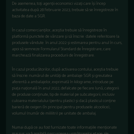
De asemenea, toți agenții economici vizați care își încep
activitatea după 28 Februarie 2023, trebuie să se înregistreze în
baza de date a SGR.
În cazul comercianților, aceștia trebuie să înregistreze în
platformă punctele de vânzare și să înscrie datele referitoare la
produsele vândute în anul 2022 și estimarea pentru anul în curs,
apoi să semneze Formularul Standard de Înregistrare, care
marchează finalizarea procedurii de înregistrare.
În cazul producătorilor, după activarea contului, aceștia trebuie
să înscrie: numărul de unități de ambalaje SGR și greutatea
aferentă a ambalajelor, exprimată în kilograme, introduse pe
piața națională în anul 2022, defalcate pe fiecare lună, categorii
de produse conținute, tip de material pe subcategorii, inclusiv
culoarea materialului (pentru plastic) și dacă plasticul conține
barieră de oxigen (în principal pentru produsele alcoolice),
volumul (număr de mililitri) pe unitate de ambalaj.
Numai după ce au fost furnizate toate informațiile menționate
mai sus, va fi posibilă parcurgerea următoarelor etape ale