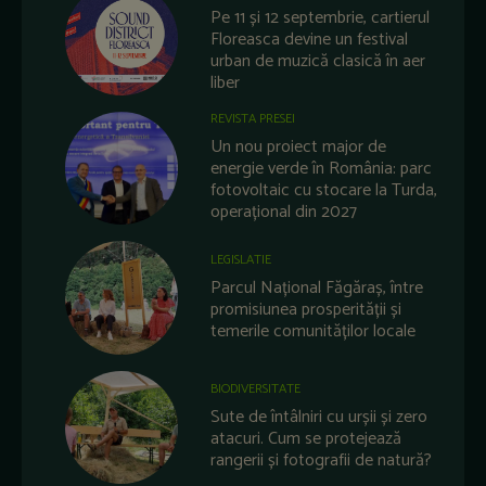
Pe 11 și 12 septembrie, cartierul
Floreasca devine un festival
urban de muzică clasică în aer
liber
REVISTA PRESEI
Un nou proiect major de
energie verde în România: parc
fotovoltaic cu stocare la Turda,
operațional din 2027
LEGISLATIE
Parcul Național Făgăraș, între
promisiunea prosperității și
temerile comunităților locale
BIODIVERSITATE
Sute de întâlniri cu urșii și zero
atacuri. Cum se protejează
rangerii și fotografii de natură?