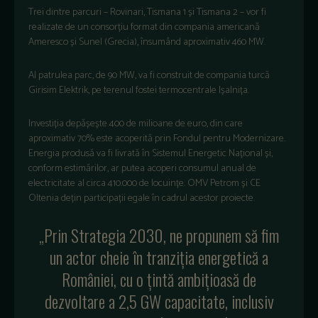
Trei dintre parcuri – Rovinari, Tismana 1 și Tismana 2 – vor fi
realizate de un consorțiu format din compania americană
Ameresco și Sunel (Grecia), însumând aproximativ 460 MW.
Al patrulea parc, de 90 MW, va fi construit de compania turcă
Girisim Elektrik, pe terenul fostei termocentrale Ișalnița.
Investiția depășește 400 de milioane de euro, din care
aproximativ 70% este acoperită prin Fondul pentru Modernizare.
Energia produsă va fi livrată în Sistemul Energetic Național și,
conform estimărilor, ar putea acoperi consumul anual de
electricitate al circa 410.000 de locuințe. OMV Petrom și CE
Oltenia dețin participații egale în cadrul acestor proiecte.
„Prin Strategia 2030, ne propunem să fim
un actor cheie în tranziția energetică a
României, cu o țintă ambițioasă de
dezvoltare a 2,5 GW capacitate, inclusiv