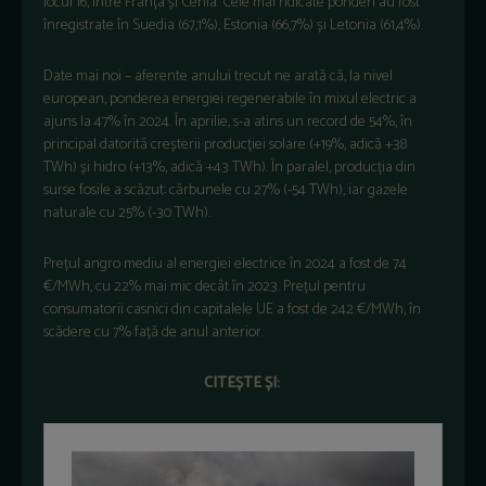
locul 16, între Franța și Cehia. Cele mai ridicate ponderi au fost
înregistrate în Suedia (67,1%), Estonia (66,7%) și Letonia (61,4%).
Date mai noi – aferente anului trecut ne arată că, la nivel
european, ponderea energiei regenerabile în mixul electric a
ajuns la 47% în 2024. În aprilie, s-a atins un record de 54%, în
principal datorită creșterii producției solare (+19%, adică +38
TWh) și hidro (+13%, adică +43 TWh). În paralel, producția din
surse fosile a scăzut: cărbunele cu 27% (-54 TWh), iar gazele
naturale cu 25% (-30 TWh).
Prețul angro mediu al energiei electrice în 2024 a fost de 74
€/MWh, cu 22% mai mic decât în 2023. Prețul pentru
consumatorii casnici din capitalele UE a fost de 242 €/MWh, în
scădere cu 7% față de anul anterior.
CITEȘTE ȘI: