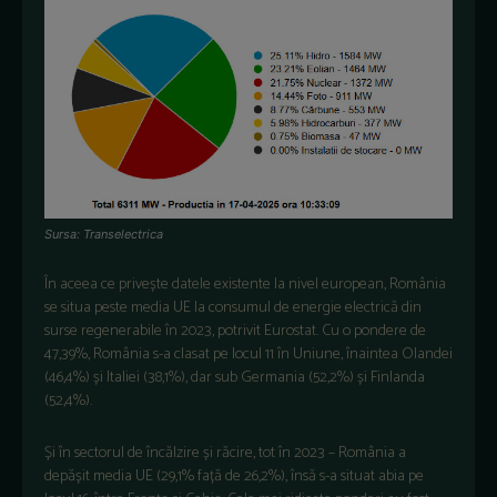
Sursa: Transelectrica
În aceea ce privește datele existente la nivel european, România
se situa peste media UE la consumul de energie electrică din
surse regenerabile în 2023, potrivit Eurostat. Cu o pondere de
47,39%, România s-a clasat pe locul 11 în Uniune, înaintea Olandei
(46,4%) și Italiei (38,1%), dar sub Germania (52,2%) și Finlanda
(52,4%).
Și în sectorul de încălzire și răcire, tot în 2023 – România a
depășit media UE (29,1% față de 26,2%), însă s-a situat abia pe