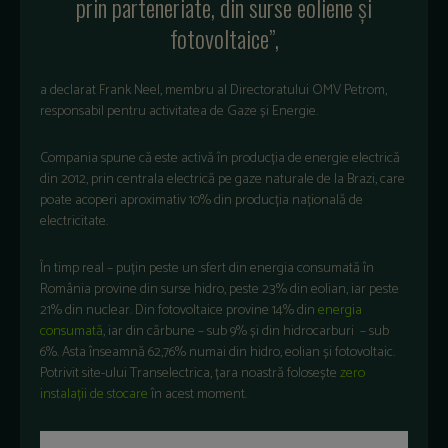
prin parteneriate, din surse eoliene și
fotovoltaice”,
a declarat Frank Neel, membru al Directoratului OMV Petrom,
responsabil pentru activitatea de Gaze și Energie.
Compania spune că este activă în producția de energie electrică
din 2012, prin centrala electrică pe gaze naturale de la Brazi, care
poate acoperi aproximativ 10% din producția națională de
electricitate.
În timp real – puțin peste un sfert din energia consumată în
România provine din surse hidro, peste 23% din eolian, iar peste
21% din nuclear. Din fotovoltaice provine 14% din
energia
consumată
, iar din cărbune – sub 9% și din hidrocarburi – sub
6%. Asta înseamnă 62,76% numai din hidro, eolian și fotovoltaic.
Potrivit site-ului Transelectrica, țara noastră folosește
zero
instalații de stocare
în acest moment.