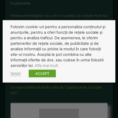
fi catastrofele.
Folosirea tehnologiilor noi, cum ar fi acestea, fac orașele mult mai
flexibile, îmbunătățesc alocărea resurselor, consolidează
comunicarea și coeziunea socială și, în general, fac viața mai
Folosim cookie-uri pentru a personaliza conținutul și
ușoară pentru toată lumea.
anunțurile, pentru a oferi funcții de rețele sociale și
pentru a analiza traficul. De asemenea, le oferim
partenerilor de rețele sociale, de publicitate și de
Citește și:
analize informații cu privire la modul în care folosiți
site-ul nostru. Aceștia le pot combina cu alte
Orașele care elimină mașinile în favoarea pietonilor
informații oferite de dvs. sau culese în urma folosirii
serviciilor lor.
Afla mai mult
Trei modalități prin care orașele pot neutraliza mai mult carbon
Setari
ACCEPT
decât emit
12 orașe candidează pentru titlul de ”Capitala verde a Europei
2017”