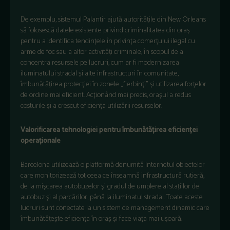
De exemplu, sistemul Palantir ajută autoritățile din New Orleans
să folosescă datele existente privind criminalitatea din oraș
pentru a identifica tendințele în privința comerțului ilegal cu
arme de foc sau a altor activități criminale, în scopul de a
concentra resursele pe lucruri, cum ar fi modernizarea
iluminatului stradal și alte infrastructuri în comunitate,
îmbunătățirea protecției în zonele „fierbinți” și utilizarea forțelor
de ordine mai eficient. Acționând mai precis, orașul a redus
costurile și a crescut eficiența utilizării resurselor.
Valorificarea tehnologiei pentru îmbunătățirea eficienței
operaționale
Barcelona utilizează o platformă denumită Internetul obiectelor
care monitorizează tot ceea ce înseamnă infrastructură rutieră,
de la mișcarea autobuzelor și gradul de umplere al stațiilor de
autobuz și al parcărilor, până la iluminatul stradal. Toate aceste
lucruri sunt conectate la un sistem de management dinamic care
îmbunătățește eficiența în oraș și face viața mai ușoară.