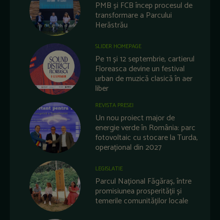
PMB și FCB încep procesul de
transformare a Parcului
Herăstrău
SLIDER HOMEPAGE
Pe 11 și 12 septembrie, cartierul
Floreasca devine un festival
urban de muzică clasică în aer
liber
REVISTA PRESEI
Un nou proiect major de
energie verde în România: parc
fotovoltaic cu stocare la Turda,
operațional din 2027
LEGISLATIE
Parcul Național Făgăraș, între
promisiunea prosperității și
temerile comunităților locale