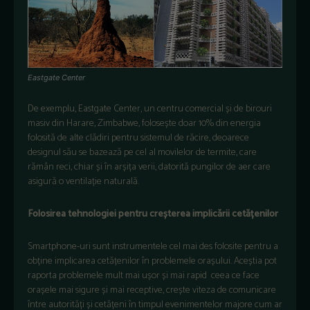
Eastgate Center
De exemplu, Eastgate Center, un centru comercial și de birouri
masiv din Harare, Zimbabwe, folosește doar 10% din energia
folosită de alte clădiri pentru sistemul de răcire, deoarece
designul său se bazează pe cel al movilelor de termite, care
rămân reci, chiar și în arșița verii, datorită pungilor de aer care
asigură o ventilație naturală.
Folosirea tehnologiei pentru creșterea implicării cetățenilor
Smartphone-uri sunt instrumentele cel mai des folosite pentru a
obține implicarea cetățenilor în problemele orașului. Aceștia pot
raporta problemele mult mai ușor și mai rapid ceea ce face
orașele mai sigure și mai receptive, crește viteza de comunicare
între autorități și cetățeni în timpul evenimentelor majore cum ar