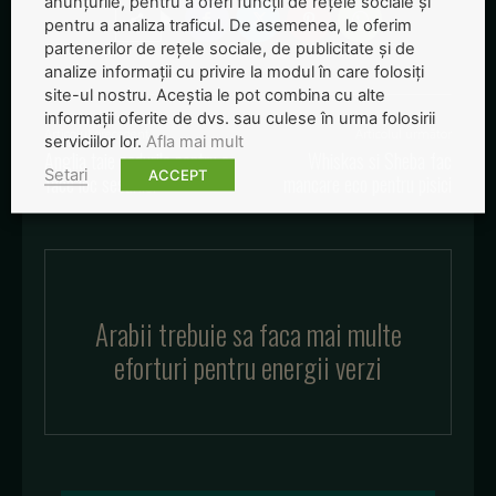
anunțurile, pentru a oferi funcții de rețele sociale și
pentru a analiza traficul. De asemenea, le oferim
partenerilor de rețele sociale, de publicitate și de
analize informații cu privire la modul în care folosiți
site-ul nostru. Aceștia le pot combina cu alte
informații oferite de dvs. sau culese în urma folosirii
Articolul precedent
Articolul următor
serviciilor lor.
Afla mai mult
Anglia taie padurile pentru a
Whiskas si Sheba fac
Setari
ACCEPT
face loc sesurilor
mancare eco pentru pisici
Arabii trebuie sa faca mai multe
eforturi pentru energii verzi