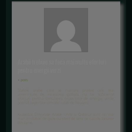
Arabii trebuie sa faca mai multe eforturi
pentru energii verzi
+ posts
Statele arabe, care se numara printre cele mai
amenintate de incalzirea globala, nu fac suficiente
eforturi pentru stimularea proiectelor de energie verde,
potrivit expertilor climatici citati de Reuters.
Kuweitul, Emiratele Arabe Unite si Qatarul sunt cei mai
mari emitatori de gaze cu efect de sera pe cap de locuitor
din lume.