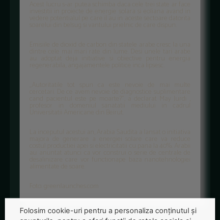
Acest lucru s-ar putea schimba daca cele trei state ar face
investitii in proiecte de energie solara si eoliana avand in
vedere potentialul pe care il au in aceste sectoare datorita
soarelui din belsug si vantului prielnic de care dispun.
Emisiile de dioxid de carbon din statele arabe cresc la una
dintre cele mai mari rate din lume. Desi unele tari arabe
au adoptat deja initiative si obiective pentru energia
regenerabila, angajamentele politice inca lipsesc.
„Autoritatile tot spun ca este nevoie de mai multe
cercetari. De ce avem nevoie de diagnostice suplimentare
cand pacientul este pe moarte?”, a declarat May Jurdi ,
profesor in domeniul sanatatii mediului in cadrul
Universitatii Americane din Beirut.
La inceputul acestui an, Arabia Saudita a lansat o initiativa
majora de generare a energiei solare care va reduce
costul productiei apei si electricitatii cu pana la 40%. Arabii
au anuntat atunci ca vor construi o serie de centrale de
desalinizare care vor functionape baza nanotehnologiei
alimentate de soare.
Foto: greenlaunches.com
Folosim cookie-uri pentru a personaliza conținutul și