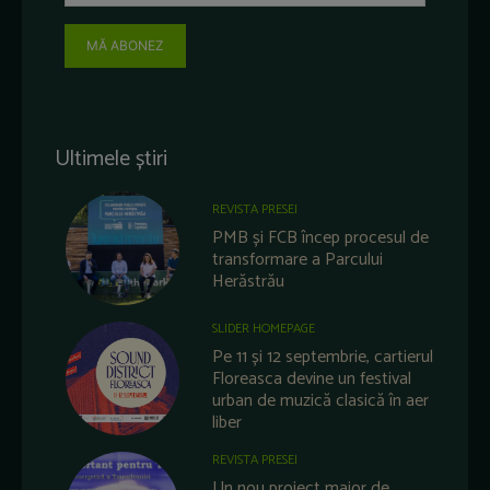
MĂ ABONEZ
Ultimele știri
REVISTA PRESEI
PMB și FCB încep procesul de
transformare a Parcului
Herăstrău
SLIDER HOMEPAGE
Pe 11 și 12 septembrie, cartierul
Floreasca devine un festival
urban de muzică clasică în aer
liber
REVISTA PRESEI
Un nou proiect major de