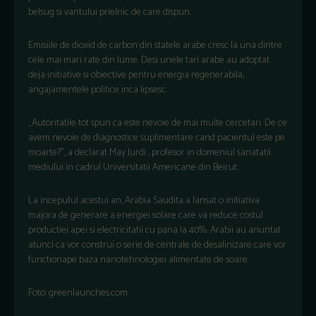
belsug si vantului prielnic de care dispun.
Emisiile de dioxid de carbon din statele arabe cresc la una dintre
cele mai mari rate din lume. Desi unele tari arabe au adoptat
deja initiative si obiective pentru energia regenerabila,
angajamentele politice inca lipsesc.
„Autoritatile tot spun ca este nevoie de mai multe cercetari. De ce
avem nevoie de diagnostice suplimentare cand pacientul este pe
moarte?”, a declarat May Jurdi , profesor in domeniul sanatatii
mediului in cadrul Universitatii Americane din Beirut.
La inceputul acestui an, Arabia Saudita a lansat o initiativa
majora de generare a energiei solare care va reduce costul
productiei apei si electricitatii cu pana la 40%. Arabii au anuntat
atunci ca vor construi o serie de centrale de desalinizare care vor
functionape baza nanotehnologiei alimentate de soare.
Foto: greenlaunches.com