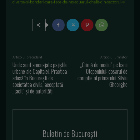
diverse-si-bondari-care-face-de-ras-scuarul-chelit-din-sectorul-1/
Articolul precedent
Articolul următor
Unde sunt amenajate pajiștile
„Crimă de mediu” pe banii
urbane ale Capitalei. Practica
Otopeniului: dosarul de
adusă în Bucureşti de
corupție al primarului Silviu
societatea civilă, acceptată
Gheorghe
„tacit” şi de autorităţi
Buletin de Bucureşti