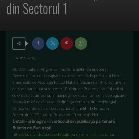
din Sectorul 1
20 mai 2025
AUTOR: Cătălin Anghel-Dimache | Buletin de București
Diversele flori de pe pajiștea experimentală de pe Splaiul Unirii,
amenajată de Asociația Parcul Natural Văcărești într-o acțiune la
care au participat și reporterii Buletin de București, au înflorit și
colorează acum zona, la mai puțin de două luni de la ecologizare.
Această mică oază colorată din fața complexului rezidențial
Asmita Gardens face de râs scuarul „chelit” de Primăria
Sectorului 1 (PS1), de pe Bulevardul Bucureștii Noi.
Detalii – și imagini – în articolul din publicația parteneră
Buletin de București
https://buletin.de/bucuresti/pajistea-experimentala-cu-flori-