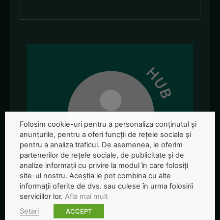
Folosim cookie-uri pentru a personaliza conținutul și
anunțurile, pentru a oferi funcții de rețele sociale și
pentru a analiza traficul. De asemenea, le oferim
partenerilor de rețele sociale, de publicitate și de
analize informații cu privire la modul în care folosiți
site-ul nostru. Aceștia le pot combina cu alte
informații oferite de dvs. sau culese în urma folosirii
serviciilor lor.
Afla mai mult
Newsletter-ul de mediu
Setari
ACCEPT