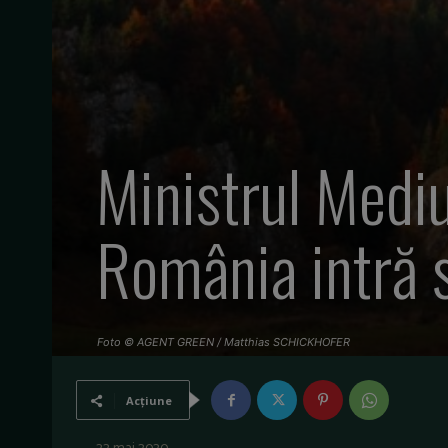
Ministrul Mediu
România intră 
Foto © AGENT GREEN / Matthias SCHICKHOFER
Acțiune