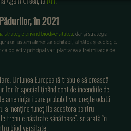
 la Agent Green, la
RFI
.
Pădurilor, în 2021
a strategie privind biodiversitatea
, dar și strategia
ura un sistem alimentar echitabil, sănătos și ecologic.
ar ca obiectiv principal va fi plantarea a trei miliarde de
ulare, Uniunea Europeană trebuie să crească
urilor, în special ținând cont de incendiile de
alte amenințări care probabil vor crește odată
u a menține funcțiile acestora pentru
ile trebuie păstrate sănătoase”, se arată în
tru biodiversitate.