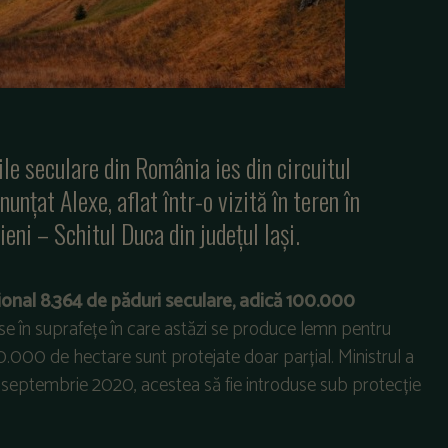
ile seculare din România ies din circuitul
nunțat Alexe, aflat într-o vizită în teren în
eni – Schitul Duca din județul Iași.
ațional 8.364 de păduri seculare, adică 100.000
se în suprafețe în care astăzi se produce lemn pentru
0.000 de hectare sunt protejate doar parțial. Ministrul a
5 septembrie 2020, acestea să fie introduse sub protecție