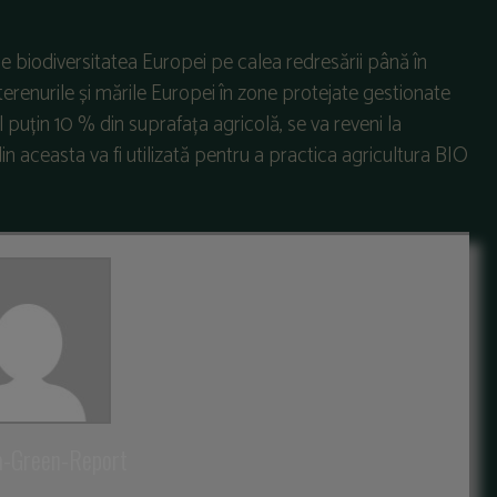
 biodiversitatea Europei pe calea redresării până în
erenurile și mările Europei în zone protejate gestionate
l puțin 10 % din suprafața agricolă, se va reveni la
n aceasta va fi utilizată pentru a practica agricultura BIO
a-Green-Report