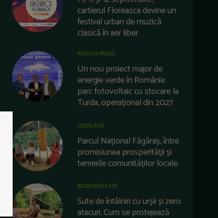
cartierul Floreasca devine un
festival urban de muzică
clasică în aer liber
REVISTA PRESEI
Un nou proiect major de
energie verde în România:
parc fotovoltaic cu stocare la
Turda, operațional din 2027
LEGISLATIE
Parcul Național Făgăraș, între
promisiunea prosperității și
temerile comunităților locale
BIODIVERSITATE
Sute de întâlniri cu urșii și zero
atacuri. Cum se protejează