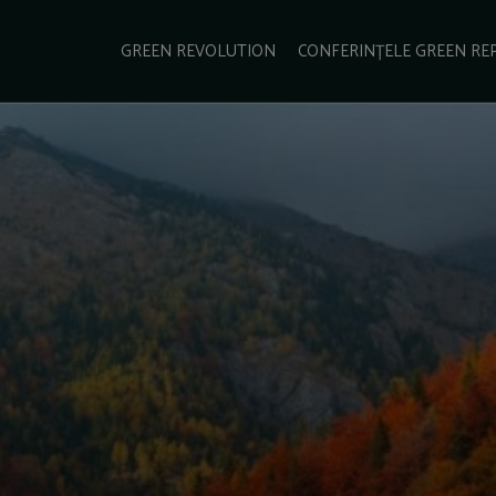
e Green Report
Podcast
Gala Green Report
Contact
GREEN REVOLUTION
CONFERINȚELE GREEN RE
USINESS
ENERGIE
TRANSPORT
CSR
SCHIMBĂRI CLIMATICE