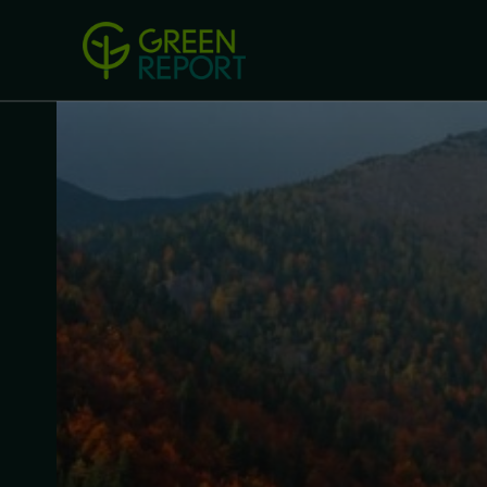
Green Revolution
Conferințel
ACASA
LEGISLAȚIE
B