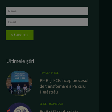
MĂ ABONEZ
Ultimele știri
REVISTA PRESEI
PMB și FCB încep procesul
de transformare a Parcului
Herăstrău
SLIDER HOMEPAGE
Pe 11 și 12 septembrie,