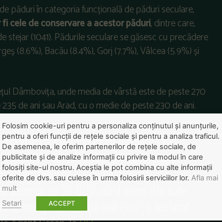
 păduri în categoria funcțională de păduri seculare,
r fi cele de conservare a acestor păduri
, dintre care,
de stejar (1041). Pădurile seculare se găsesc cu precădere
Argeș (8.6%), Bacău (8.4%), Gorj (7.7%), Vâlcea (5.9%) și
dețul Dâmbovița, unde media de vârstă este de peste 270
e 235 de ani sau Arad, cu o medie de peste 230 de ani.
Folosim cookie-uri pentru a personaliza conținutul și anunțurile,
egia prin care cere statelor membre să-și
pentru a oferi funcții de rețele sociale și pentru a analiza traficul.
De asemenea, le oferim partenerilor de rețele sociale, de
i, iar 33% din teritoriul țării să devină arie
publicitate și de analize informații cu privire la modul în care
folosiți site-ul nostru. Aceștia le pot combina cu alte informații
nă că ar trebui să protejăm în România
oferite de dvs. sau culese în urma folosirii serviciilor lor.
Afla mai
im acum cu un 38.000, când avem alte sute
mult
te un anunț foarte puțin ambițios”, a declarat
Setari
ACCEPT