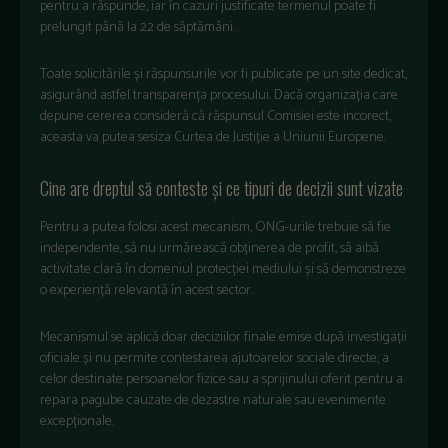
pentru a răspunde, iar în cazuri justificate termenul poate fi
prelungit până la 22 de săptămâni.
Toate solicitările și răspunsurile vor fi publicate pe un site dedicat,
asigurând astfel transparența procesului. Dacă organizația care
depune cererea consideră că răspunsul Comisiei este incorect,
aceasta va putea sesiza Curtea de Justiție a Uniunii Europene.
Cine are dreptul să conteste și ce tipuri de decizii sunt vizate
Pentru a putea folosi acest mecanism, ONG-urile trebuie să fie
independente, să nu urmărească obținerea de profit, să aibă
activitate clară în domeniul protecției mediului și să demonstreze
o experiență relevantă în acest sector.
Mecanismul se aplică doar deciziilor finale emise după investigații
oficiale și nu permite contestarea ajutoarelor sociale directe, a
celor destinate persoanelor fizice sau a sprijinului oferit pentru a
repara pagube cauzate de dezastre naturale sau evenimente
excepționale.