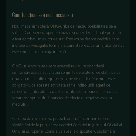
Cum funcționează noul mecanism
Noul mecanism oferă ONG-urilor de mediu posibilitatea de a
solicita Comisiei Europene revizuirea unei decizii finale prin care
a fost aprobat un ajutor de stat. Este vorba despre deciziile care
încheie o investigație formală și care stabilesc că un ajutor de stat
este compatibil cu piața internă.
ONG-urile vor putea cere această revizuire doar dacă
demonstrează că activitatea sprijinită de ajutorul de stat încalcă
una sau mai multe reguli europene de mediu. Mai mult, este
obligatoriu ca această activitate să fie indisolubil legată de
obiectivul ajutorului – cu alte cuvinte, nu trebuie să fie posibilă
separarea sprijinului financiar de efectele negative asupra
mediului.
Cererea de revizuire va putea fi depusă în termen de opt
săptămâni de la publicarea deciziei Comisiei în Jurnalul Oficial al
Uniunii Europene. Comisia va avea la dispoziție 16 săptămâni