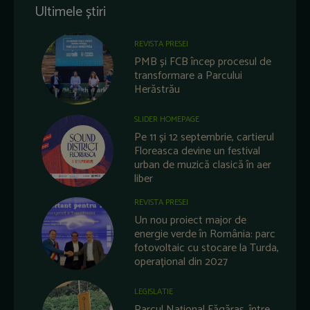
Ultimele știri
REVISTA PRESEI
PMB și FCB încep procesul de
transformare a Parcului
Herăstrău
SLIDER HOMEPAGE
Pe 11 și 12 septembrie, cartierul
Floreasca devine un festival
urban de muzică clasică în aer
liber
REVISTA PRESEI
Un nou proiect major de
energie verde în România: parc
fotovoltaic cu stocare la Turda,
operațional din 2027
LEGISLATIE
Parcul Național Făgăraș, între