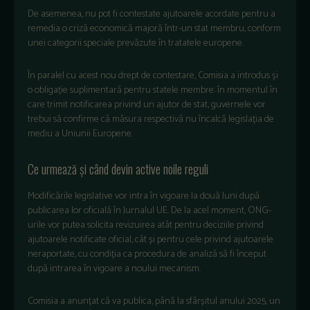
De asemenea, nu pot fi contestate ajutoarele acordate pentru a
remedia o criză economică majoră într-un stat membru, conform
unei categorii speciale prevăzute în tratatele europene.
În paralel cu acest nou drept de contestare, Comisia a introdus și
o obligație suplimentară pentru statele membre: în momentul în
care trimit notificarea privind un ajutor de stat, guvernele vor
trebui să confirme că măsura respectivă nu încalcă legislația de
mediu a Uniunii Europene.
Ce urmează și când devin active noile reguli
Modificările legislative vor intra în vigoare la două luni după
publicarea lor oficială în Jurnalul UE. De la acel moment, ONG-
urile vor putea solicita revizuirea atât pentru deciziile privind
ajutoarele notificate oficial, cât și pentru cele privind ajutoarele
neraportate, cu condiția ca procedura de analiză să fi început
după intrarea în vigoare a noului mecanism.
Comisia a anunțat că va publica, până la sfârșitul anului 2025, un