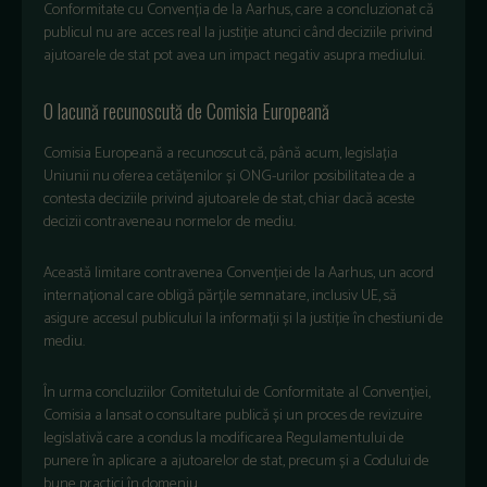
Conformitate cu Convenția de la Aarhus, care a concluzionat că
publicul nu are acces real la justiție atunci când deciziile privind
ajutoarele de stat pot avea un impact negativ asupra mediului.
O lacună recunoscută de Comisia Europeană
Comisia Europeană a recunoscut că, până acum, legislația
Uniunii nu oferea cetățenilor și ONG-urilor posibilitatea de a
contesta deciziile privind ajutoarele de stat, chiar dacă aceste
decizii contraveneau normelor de mediu.
Această limitare contravenea Convenției de la Aarhus, un acord
internațional care obligă părțile semnatare, inclusiv UE, să
asigure accesul publicului la informații și la justiție în chestiuni de
mediu.
În urma concluziilor Comitetului de Conformitate al Convenției,
Comisia a lansat o consultare publică și un proces de revizuire
legislativă care a condus la modificarea Regulamentului de
punere în aplicare a ajutoarelor de stat, precum și a Codului de
bune practici în domeniu.