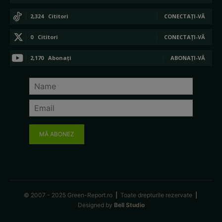
2,324
Cititori
CONECTAȚI-VĂ
0
Cititori
CONECTAȚI-VĂ
2,170
Abonați
ABONAȚI-VĂ
MĂ ABONEZ
© 2007 - 2025 Green-Report.ro
|
Toate drepturile rezervate
|
Designed by
Bell Studio