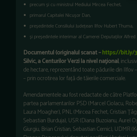
precum și cu ministrul Mediului Mircea Fechet,
primarul Capitalei Nicușor Dan,
președintele Consiliului Județean Ilfov Hubert Thuma,
și președintele interimar al Camerei Deputaților Alfred
Documentul (originalul scanat –
https://bit.ly
Silvic, a Centurilor Verzi la nivel național
, inclus
de hectare, reprezentând toate pădurile din Ilfov – 
– prin ocrotirea lor față de tăierile comerciale.
Amendamentele au fost redactate de către Platformă
partea parlamentarilor PSD (Marcel Ciolacu, Robe
Laura Moagher), PNL (Mircea Fechet, Cristian Țâgâr
Sebastian Burduja), USR (Diana Buzoianu, Aurel Op
Giurgiu, Brian Cristian, Sebastian Cernic), UDM