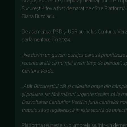
Dragoș Popescu) și deputați neafiliați (Andrei Lupu,
București-Ilfov a fost demarat de către Platformă
Diana Buzoianu.
De asemenea, PSD și USR au inclus Centurile Verzi
parlamentare din 2024.
„Ne dorim un guvern curajos care să prioritizeze 
recente arată că nu mai avem timp de pierdut”, s
Centura Verde.
„Atât Bucureștiul cât și celelalte orașe din câmpi
și poluare, iar fără măsuri urgente riscăm să le t
Dezvoltarea Centurilor Verzi în jurul centrelor n
trebuie să se regăsească în lista scurtă de obiecti
Platforma reunește sub umbrela sa, într-un demers 