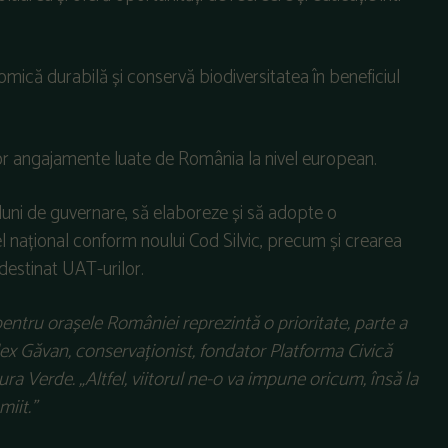
mică durabilă și conservă biodiversitatea în beneficiul
elor angajamente luate de România la nivel european.
8 luni de guvernare, să elaboreze și să adopte o
el național conform noului Cod Silvic, precum și crearea
estinat UAT-urilor.
ntru orașele României reprezintă o prioritate, parte a
lex Găvan, conservaționist, fondator Platforma Civică
ura Verde.
„Altfel, viitorul ne-o va impune oricum, însă la
miit.”