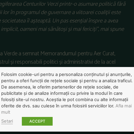
legiferarea Centurilor Verzi printr-o asumare politică fără
lor în programul de guvernare a viitoarei coaliții
este
e societatea îl așteaptă. Un pas esențial înspre a avea
, implicit, oameni mai sănătoși și mai fericiți
”, mai spune
ura Verde a semnat Memorandumul pentru Aer Curat,
trul și responsabili politici și administrativi de la acel
Folosim cookie-uri pentru a personaliza conținutul și anunțurile,
pentru a oferi funcții de rețele sociale și pentru a analiza traficul.
De asemenea, le oferim partenerilor de rețele sociale, de
publicitate și de analize informații cu privire la modul în care
folosiți site-ul nostru. Aceștia le pot combina cu alte informații
oferite de dvs. sau culese în urma folosirii serviciilor lor.
Afla mai
mult
Setari
ACCEPT
riu,