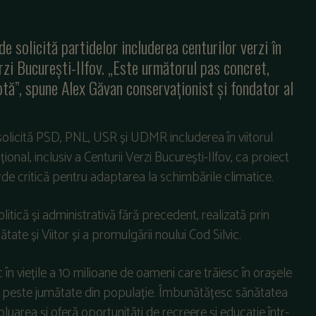
 solicită partidelor includerea centurilor verzi în
rzi București-Ilfov. „Este următorul pas concret,
aptă”, spune Alex Găvan conservaționist și fondator al
licită PSD, PNL, USR și UDMR includerea în viitorul
onal, inclusiv a Centurii Verzi București-Ilfov, ca proiect
rde critică pentru adaptarea la schimbările climatice.
tică și administrativă fără precedent, realizată prin
 și Viitor și a promulgării noului Cod Silvic.
în viețile a 10 milioane de oameni care trăiesc în orașele
d peste jumătate din populație. Îmbunătățesc sănătatea
luarea și oferă oportunități de recreere și educație într-