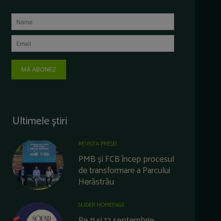
MĂ ABONEZ
Ultimele știri
REVISTA PRESEI
PMB și FCB încep procesul
de transformare a Parcului
Herăstrău
SLIDER HOMEPAGE
Pe 11 și 12 septembrie,