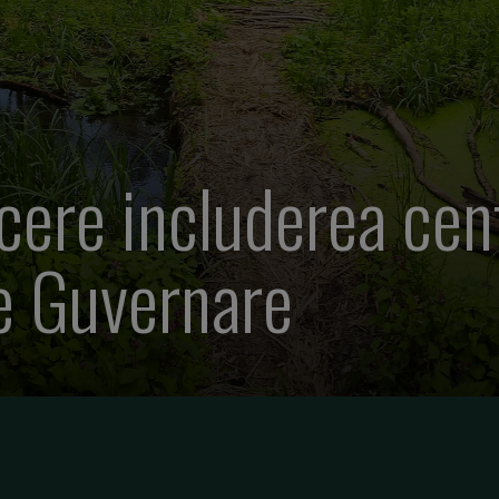
ere includerea cent
e Guvernare