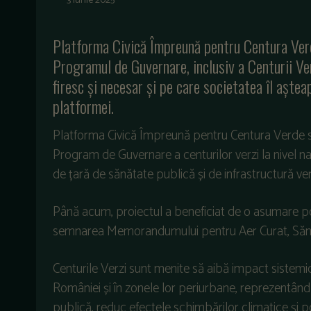
3 iunie 2025
Platforma Civică Împreună pentru Centura Verde
Programul de Guvernare, inclusiv a Centurii Ve
firesc și necesar și pe care societatea îl aște
platformei.
Platforma Civică Împreună pentru Centura Verde so
Program de Guvernare a centurilor verzi la nivel nați
de țară de sănătate publică și de infrastructură ve
Până acum, proiectul a beneficiat de o asumare poli
semnarea Memorandumului pentru Aer Curat, Sănătate
Centurile Verzi sunt menite să aibă impact sistemic 
României și în zonele lor periurbane, reprezentân
publică, reduc efectele schimbărilor climatice și po