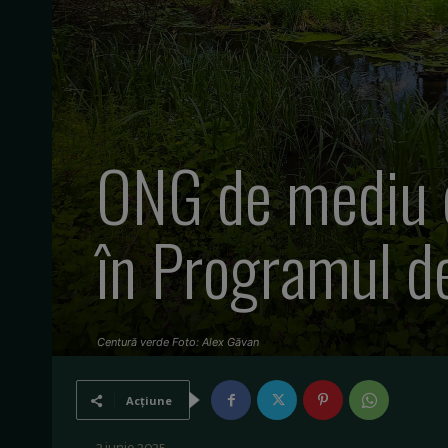
ONG de mediu c
în Programul d
Centură verde Foto: Alex Găvan
Acțiune