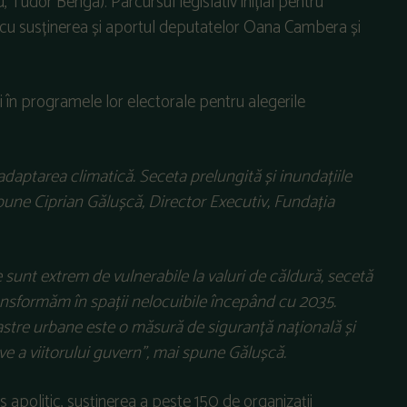
 Tudor Benga). Parcursul legislativ inițial pentru
 cu susținerea și aportul deputatelor Oana Cambera și
 în programele lor electorale pentru alegerile
adaptarea climatică. Seceta prelungită și inundațiile
pune Ciprian Gălușcă, Director Executiv, Fundația
e sunt extrem de vulnerabile la valuri de căldură, secetă
ransformăm în spații nelocuibile începând cu 2035.
oastre urbane este o măsură de siguranță națională și
ve a viitorului guvern
”, mai spune Gălușcă.
apolitic, susținerea a peste 150 de organizații