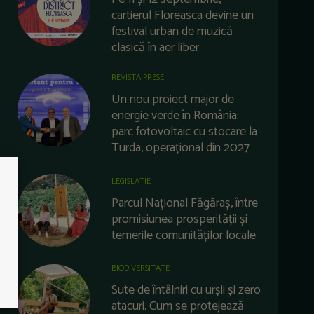
cartierul Floreasca devine un
festival urban de muzică
clasică în aer liber
REVISTA PRESEI
Un nou proiect major de
energie verde în România:
parc fotovoltaic cu stocare la
Turda, operațional din 2027
LEGISLATIE
Parcul Național Făgăraș, între
promisiunea prosperității și
temerile comunităților locale
BIODIVERSITATE
Sute de întâlniri cu urșii și zero
atacuri. Cum se protejează