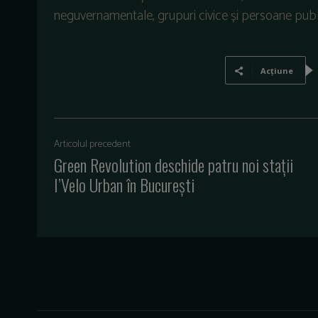
neguvernamentale, grupuri civice și persoane public
Acțiune
Articolul precedent
Green Revolution deschide patru noi stații
I’Velo Urban în București