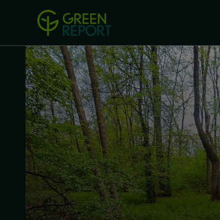
Green Revolution
Conferințel
ACASA
LEGISLAȚIE
B