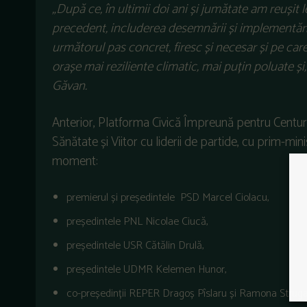
„După ce, în ultimii doi ani și jumătate am reușit 
precedent, includerea desemnării și implementării 
următorul pas concret, firesc și necesar și pe car
orașe mai reziliente climatic, mai puțin poluate
și
Găvan.
Anterior, Platforma Civică Împreună pentru Cent
Sănătate și Viitor cu liderii de partide, cu prim-minis
moment:
premierul și președintele PSD Marcel Ciolacu,
președintele PNL Nicolae Ciucă,
președintele USR Cătălin Drulă,
președintele UDMR Kelemen Hunor,
co-președinții REPER Dragoș Pîslaru și Ramona Struga