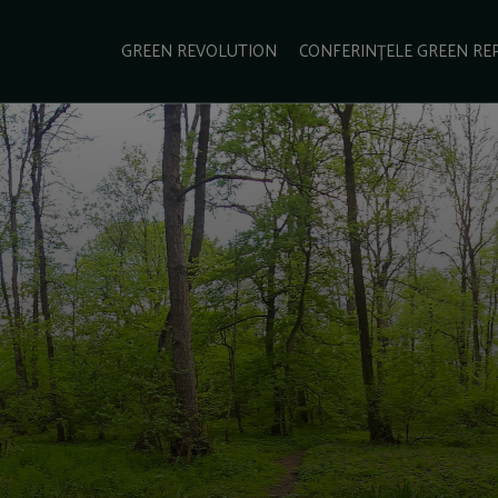
e Green Report
Podcast
Gala Green Report
Contact
GREEN REVOLUTION
CONFERINȚELE GREEN RE
USINESS
ENERGIE
TRANSPORT
CSR
SCHIMBĂRI CLIMATICE