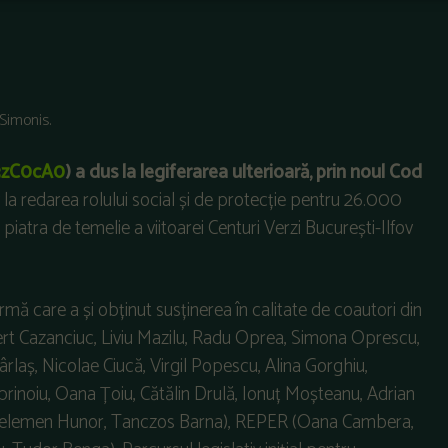
 Simonis.
/3zC0cA0
) a dus la legiferarea ulterioară, prin noul Cod
iv la redarea rolului social și de protecție pentru 26.000
piatra de temelie a viitoarei Centuri Verzi București-Ilfov
 care a și obținut susținerea în calitate de coautori din
rt Cazanciuc, Liviu Mazilu, Radu Oprea, Simona Oprescu,
laș, Nicolae Ciucă, Virgil Popescu, Alina Gorghiu,
rinoiu, Oana Țoiu, Cătălin Drulă, Ionuț Moșteanu, Adrian
R (Kelemen Hunor, Tanczos Barna), REPER (Oana Cambera,