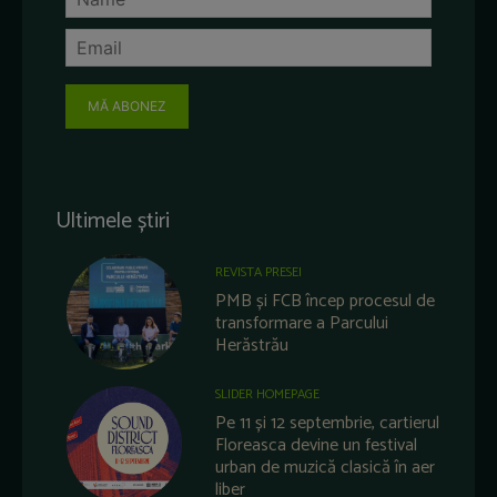
MĂ ABONEZ
Ultimele știri
REVISTA PRESEI
PMB și FCB încep procesul de
transformare a Parcului
Herăstrău
SLIDER HOMEPAGE
Pe 11 și 12 septembrie, cartierul
Floreasca devine un festival
urban de muzică clasică în aer
liber