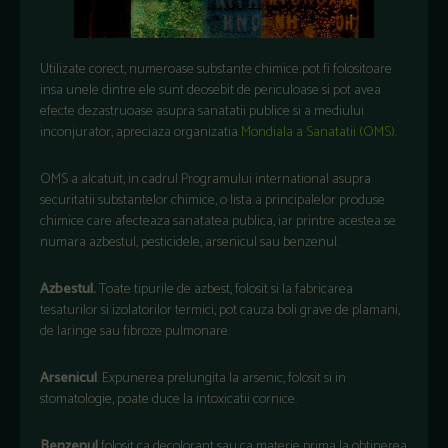
Utilizate corect, numeroase substante chimice pot fi folositoare
insa unele dintre ele sunt deosebit de periculoase si pot avea
efecte dezastruoase asupra sanatatii publice si a mediului
inconjurator, apreciaza organizatia
Mondiala a Sanatatii (OMS)
.
OMS a alcatuit, in cadrul Programului international asupra
securitatii substantelor chimice, o lista a principalelor produse
chimice care afecteaza sanatatea publica, iar printre acestea se
numara azbestul, pesticidele, arsenicul sau benzenul.
Azbestul.
Toate tipurile de azbest, folosit si la fabricarea
tesaturilor si izolatorilor termici, pot cauza boli grave de plamani,
de laringe sau fibroze pulmonare.
Arsenicul
. Expunerea prelungita la arsenic, folosit si in
stomatologie, poate duce la intoxicatii cornice.
Benzenul
folosit ca decolorant sau ca materie prima la obtinerea