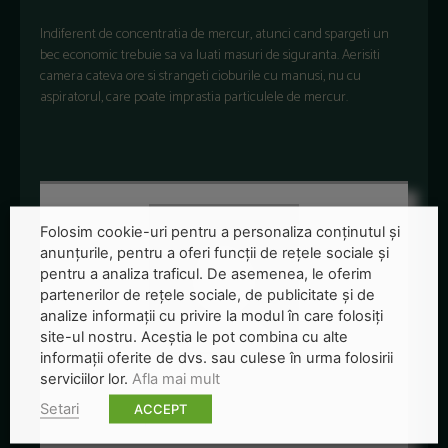
Indiferent de concentratia de mercur, atunci cand spargeti un
bec economic trebuie sa va luati masuri de siguranta. Aerisiti
camera cateva ore si strangeti cioburile cu manusi, nu cu
aspiratorul, care poate imprastia particulele de mercur.
Folosim cookie-uri pentru a personaliza conținutul și
anunțurile, pentru a oferi funcții de rețele sociale și
pentru a analiza traficul. De asemenea, le oferim
partenerilor de rețele sociale, de publicitate și de
analize informații cu privire la modul în care folosiți
site-ul nostru. Aceștia le pot combina cu alte
informații oferite de dvs. sau culese în urma folosirii
serviciilor lor.
Afla mai mult
Redactia-Green-Report
Setari
ACCEPT
+ posts