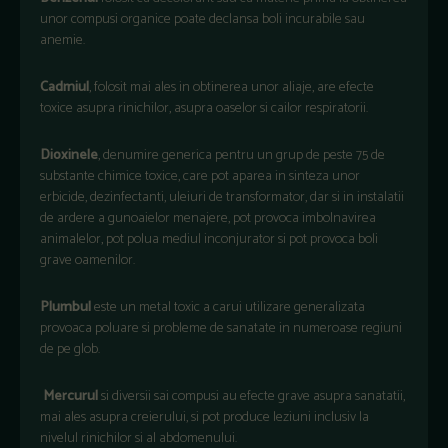
unor compusi organice poate declansa boli incurabile sau
anemie.
Cadmiul
, folosit mai ales in obtinerea unor aliaje, are efecte
toxice asupra rinichilor, asupra oaselor si cailor respiratorii.
Dioxinele
, denumire generica pentru un grup de peste 75 de
substante chimice toxice, care pot aparea in sinteza unor
erbicide, dezinfectanti, uleiuri de transformator, dar si in instalatii
de ardere a gunoaielor menajere, pot provoca imbolnavirea
animalelor, pot polua mediul inconjurator si pot provoca boli
grave oamenilor.
Plumbul
este un metal toxic a carui utilizare generalizata
provoaca poluare si probleme de sanatate in numeroase regiuni
de pe glob.
Mercurul
si diversii sai compusi au efecte grave asupra sanatatii,
mai ales asupra creierului, si pot produce leziuni inclusiv la
nivelul rinichilor si al abdomenului.