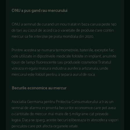
ONU a pus gand rau mercurului
ONU a semnat de curand un nou tratat in baza caruia peste 140
de tari au cazut de acord ca o varietate de produse care contin
mercur sa fie interzise pe piata mondiala din 2020.
Printre acestea se numara termometrele, bateriile, exceptie fac
cele utilizate in dipozitivele medicale folosite in implant, anumite
tipuri de lampi fluorescente sau produsele cosmetice.Tratatul
vizeaza in egala masura industria aurifera artizanala, unde
mercurul este folosit pentru a separa aurul de roca.
Becurile economice au mercur
Asociatia Germana pentru Protectia Consumatorului a tras un
semnal de alarma in privinta becurilor economice care pot avea
o cantitate de mercur mai mare de 5 miligrame cat prevede
legea. Daca se sparg, aceste becuri elibereaza in atmosfera vapori
periculosi care pot afecta organele vitale.