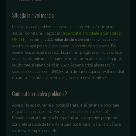
Situația la nivel mondial
La nivel global, problema accesului la apă potabilă este și mai
acută. Potrivit unui raport al
Organizației Mondiale a Sănătății și
UNICEF
, aproximativ
2,2 miliarde de oameni
nu aveau acces la
servicii de apă potabilă gestionate în condiții de siguranță. De
asemenea, se estimează că, dacă ritmul progreselor nu va crește
de patru ori, miliarde de oameni nu vor avea acces la apă sigură,
salubritate și igienă până în 2030. Această criză afectează în
special copiii; conform UNICEF, unu din cinci copii la nivel mondial
nu are suficientă apă pentru a-și acoperi nevoile zilnice.
Cum putem rezolva problema?
Accesul la apă curentă și potabilă trebuie să devină o prioritate
națională și europeană. Pentru a reduce decalajele, atât
România, cât și Uniunea Europeană au la dispoziție programe
concrete și surse de finanțare care pot fi valorificate. Iată câteva
soluții și exemple concrete: