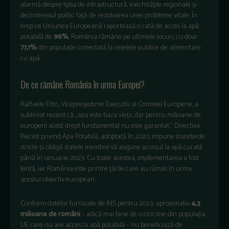
alarmă despre lipsa de infrastructură, inechitățile regionale și
dezinteresul politic față de rezolvarea unei probleme vitale. În
timp ce Uniunea Europeană raportează o rată de acces la apă
potabilă de
96%
, România rămâne pe ultimele locuri, cu doar
77,1%
din populație conectată la rețelele publice de alimentare
cu apă.
De ce rămâne România în urma Europei?
Raffaele Fitto, Vicepreședinte Executiv al Comisiei Europene, a
subliniat recent că „apa este baza vieții, dar pentru milioane de
europeni acest drept fundamental nu este garantat.” Directiva
Recast privind Apa Potabilă, adoptată în 2020, impune standarde
stricte și obligă statele membre să asigure accesul la apă curată
până în ianuarie 2023. Cu toate acestea, implementarea a fost
lentă, iar România este printre țările care au rămas în urma
acestui obiectiv european.
Conform datelor furnizate de INS pentru 2023, aproximativ
4,3
milioane de români
– adică mai bine de o cincime din populația
UE care nu are acces la apă potabilă – nu beneficiază de