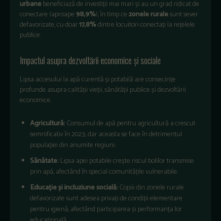
urbane
beneficiază de investiții mai mari și au un grad ridicat de
conectare (aproape
98,9%
), în timp ce
zonele rurale
sunt sever
defavorizate, cu doar
17,8%
dintre locuitori conectați la rețelele
publice.
Impactul asupra dezvoltării economice și sociale
Lipsa accesului la apă curentă și potabilă are consecințe
profunde asupra calității vieții, sănătății publice și dezvoltării
economice.
Agricultură:
Consumul de apă pentru agricultură a crescut
semnificativ în 2023, dar aceasta se face în detrimentul
populației din anumite regiuni.
Sănătate:
Lipsa apei potabile crește riscul bolilor transmise
prin apă, afectând în special comunitățile vulnerabile.
Educație și incluziune socială:
Copiii din zonele rurale
defavorizate sunt adesea privați de condiții elementare
pentru igienă, afectând participarea și performanța lor
educațională.