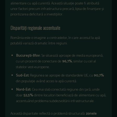
alimentare cu apă curentă. Această situație poate fi atribuită
unor factori precum infrastructura precară, lipsa de finanțare și
prioritizarea deficitară a investițiilor.
Disparități regionale accentuate
România este o imagine a contrastelor, în care accesul la apă
potabilă variază dramatic între regiuni.
București-Ilfov:
Se situează aproape de media europeană,
cu un procent de conectare de
96,7%
, similar cu cel al
statelor vest-europene.
Sud-Est:
Regiunea se apropie de standardele UE, cu
90,7%
din populație având acces la apă curentă.
Nord-Est:
Cea mai slab conectată regiune din țară, unde
doar
52,5%
dintre locuitori beneficiază de alimentare cu apă,
accentuând problema subdezvoltării infrastructurale.
Această disparitate reflectă o problemă structurală:
zonele