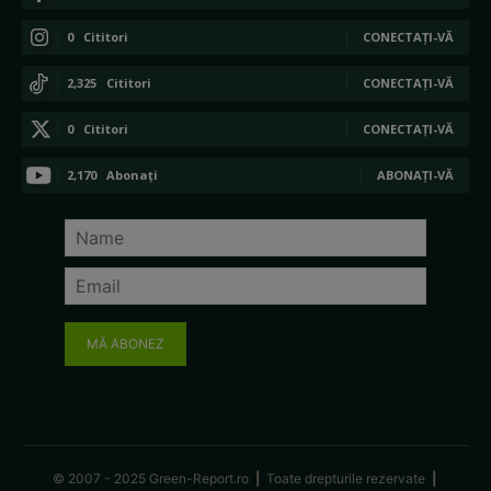
0
Cititori
CONECTAȚI-VĂ
2,325
Cititori
CONECTAȚI-VĂ
0
Cititori
CONECTAȚI-VĂ
2,170
Abonați
ABONAȚI-VĂ
MĂ ABONEZ
© 2007 - 2025 Green-Report.ro
|
Toate drepturile rezervate
|