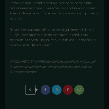
România deține un trist record: mai bine de o cincime dintre
cetățenii europeni care nu au acces la apă potabilă sunt români.
Această situație reprezintă o criză națională, nu doar o problemă
statistică.
Fiecare zi de inacțiune adâncește decalajul dintre noi și restul
Europei, condamnând milioane de oameni la condiții sub
standarde. Apă pentru toți nu trebuie să fie doar un slogan, ci o
realitate pentru fiecare român.
#PODD #RECAST #PNRR #fonduridemediu #PNDL #risipa apei
#reducereapierderilordeapa #fonduripublicepentrudezvoltare
#waterlossreduction