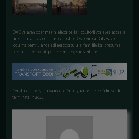
OAC va avea doar mașini electrice, iar locuitorii vor avea acces la
un sistem amplu de transport public. Oslo Airport City va oferi
locuințe pentru angajații aeroportului și familiile lor, precum și
pentru alți rezidenți pe termen lung sau vizitatori.
Construcția orașului va începe în 2019, iar primele clădiri vor fi
terminate în 2022.