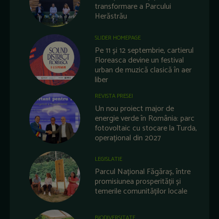
transformare a Parcului
Herăstrău
SLIDER HOMEPAGE
Pe 11 și 12 septembrie, cartierul
Floreasca devine un festival
urban de muzică clasică în aer
liber
REVISTA PRESEI
Un nou proiect major de
energie verde în România: parc
fotovoltaic cu stocare la Turda,
operațional din 2027
LEGISLATIE
Parcul Național Făgăraș, între
promisiunea prosperității și
temerile comunităților locale
BIODIVERSITATE