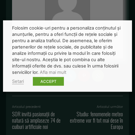
Folosim cookie-uri pentru a personaliza conținutul și
Redactia-Green-Report
anunțurile, pentru a oferi funcții de rețele sociale și
pentru a analiza traficul. De asemenea, le oferim
+ posts
partenerilor de rețele sociale, de publicitate și de
analize informații cu privire la modul în care folosiți
site-ul nostru. Aceștia le pot combina cu alte
informații oferite de dvs. sau culese în urma folosirii
serviciilor lor.
Afla mai mult
Setari
ACCEPT
Articolul precedent
Articolul următor
SOR invită pasionații de
Studiu: fenomenele meteo
natură să amplaseze 74 de
extreme vor fi tot mai dese în
cuiburi artificiale noi
Europa