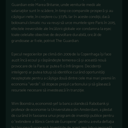
Guardian este Marea Britanie, unde veniturile medii ale
salariaților sunt în scădere, în timp ce companiile prosperă și au
câștiguri nete, în creștere cu 373%. Iar în aceste condiții, dacă
bolovanul climatic nu va reuși să urce muntele spre Paris în 2015,
efectele ireversibile ale încălzirii globale vor condamna la eșec
toate celelalte obiective de dezvoltare durabilă, oricât de
grandioase ar fi ele, potrivit The Guardian.
Eșecul negocierilor pe climă din 2009 de la Copenhaga își face
auzit încă ecoul și răspândește temerea că și această nouă
provocare de la Paris ar putea fi o înfrângere. Decidenții
inteligenți ar putea totuși să identifice curând oportunități
neașteptate pentru a câștiga două dintre cele mai mari premii în
economia ”verde”: să stopeze prețul carbonului și să găsească
resursele necesare să investească în tranziție.
Wim Boonstra, economist-șef la banca olandeză Rabobank și
profesor de economie la Universitatea din Amsterdam, a pledat
de curând în favoarea unui program de investiții publice pentru
o ”extindere a Băncii Centrale Europene” pentru a evita deflația
în Uniunea Europeană. Investițiile de acest gen într-o perioadă