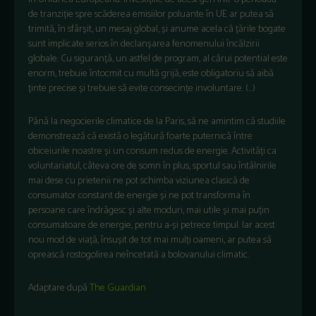
de tranziție spre scăderea emisiilor poluante în UE ar putea să
trimită, în sfârșit, un mesaj global, și anume acela că țările bogate
sunt implicate serios în declanșarea fenomenului încălzirii
globale. Cu siguranță, un astfel de program, al cărui potential este
enorm, trebuie întocmit cu multă grijă, este obligatoriu să aibă
ținte precise și trebuie să evite consecințe involuntare. (…)
Până la negocierile climatice de la Paris, să ne amintim că studiile
demonstrează că există o legătură foarte puternică între
obiceiurile noastre și un consum redus de energie. Activități ca
voluntariatul, câteva ore de somn în plus, sportul sau întâlnirile
mai dese cu prietenii ne pot schimba viziunea clasică de
consumator constant de energie și ne pot transforma în
persoane care îndrăgesc și alte moduri, mai utile și mai puțin
consumatoare de energie, pentru a-și petrece timpul. Iar acest
nou mod de viață, însușit de tot mai mulți oameni, ar putea să
oprească rostogolirea neîncetată a bolovanului climatic.
Adaptare după
The Guardian