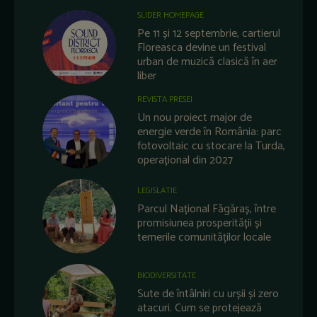
SLIDER HOMEPAGE
Pe 11 și 12 septembrie, cartierul
Floreasca devine un festival
urban de muzică clasică în aer
liber
REVISTA PRESEI
Un nou proiect major de
energie verde în România: parc
fotovoltaic cu stocare la Turda,
operațional din 2027
LEGISLATIE
Parcul Național Făgăraș, între
promisiunea prosperității și
temerile comunităților locale
BIODIVERSITATE
Sute de întâlniri cu urșii și zero
atacuri. Cum se protejează