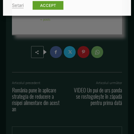
Setari
ACCEPT
Redactia-Green-Report
+ posts
Articolul precedent
Articolul următor
România pune în aplicare
VIDEO Un pui de urs panda
strategia de reducere a
se rostogolește în zăpadă
risipei alimentare din acest
pentru prima dată
an