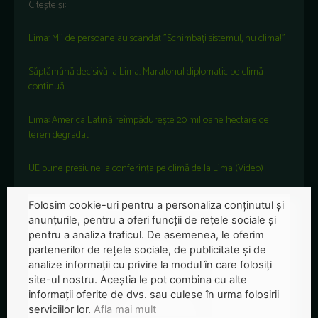
Citește și:
Lima: Mii de persoane au scandat ”Schimbați sistemul, nu clima!”
Săptămână decisivă la Lima. Maratonul diplomatic pe climă
continuă
Lima: America Latină reîmpădurește 20 milioane hectare de
teren degradat
UE pune presiune la conferința pe climă de la Lima (Video)
Folosim cookie-uri pentru a personaliza conținutul și
anunțurile, pentru a oferi funcții de rețele sociale și
pentru a analiza traficul. De asemenea, le oferim
partenerilor de rețele sociale, de publicitate și de
analize informații cu privire la modul în care folosiți
site-ul nostru. Aceștia le pot combina cu alte
informații oferite de dvs. sau culese în urma folosirii
serviciilor lor.
Afla mai mult