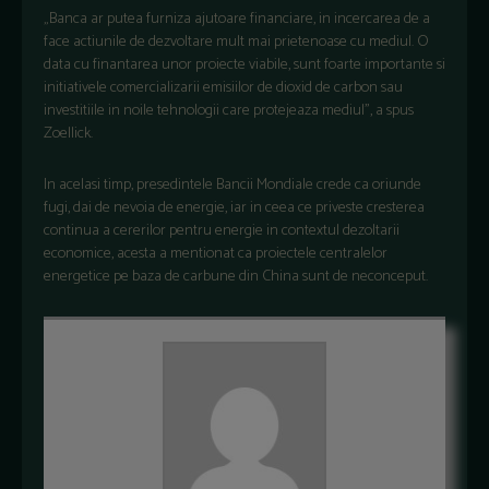
„Banca ar putea furniza ajutoare financiare, in incercarea de a
face actiunile de dezvoltare mult mai prietenoase cu mediul. O
data cu finantarea unor proiecte viabile, sunt foarte importante si
initiativele comercializarii emisiilor de dioxid de carbon sau
investitiile in noile tehnologii care protejeaza mediul”, a spus
Zoellick.
In acelasi timp, presedintele Bancii Mondiale crede ca oriunde
fugi, dai de nevoia de energie, iar in ceea ce priveste cresterea
continua a cererilor pentru energie in contextul dezoltarii
economice, acesta a mentionat ca proiectele centralelor
energetice pe baza de carbune din China sunt de neconceput.