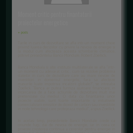
Moment critic pentru finantatorii
proiectelor energetice
+ posts
Tarile in curs de dezvoltare se afla intr-un moment cheie
privind luarea deciziilor cu privire la nevoia de energie si
la modul cum afecteaza aceasta schimbarile climatice,
potrivit presedintelui Bancii Mondiale, Robert Zoellick.
Banca Mondiala si alte institutii multilaterale se afla "intr-
un moment cu adevarat critic... cum sa rezolve problema
statelor in curs de dezvoltare care au mare nevoie de
investitori in domeniul energetic, fara sa afecteze
masurile luate impotriva incalzirii globale?", se intreaba
Zoellick. "Banca ar putea furniza ajutoare financiare, in
incercarea de a face actiunile de dezvoltare mult mai
prietenoase cu mediul. O data cu finantarea unor
proiecte viabile, sunt foarte importante si initiativele
comercializarii emisiilor de dioxid de carbon sau investitiile
in noile tehnologii care protejeaza mediul", a spus Zoellick.
In acelasi timp, presedintele Bancii Mondiale crede ca
oriunde fugi, dai de nevoia de energie, iar in ceea ce
priveste cresterea continua a cererilor pentru energie in