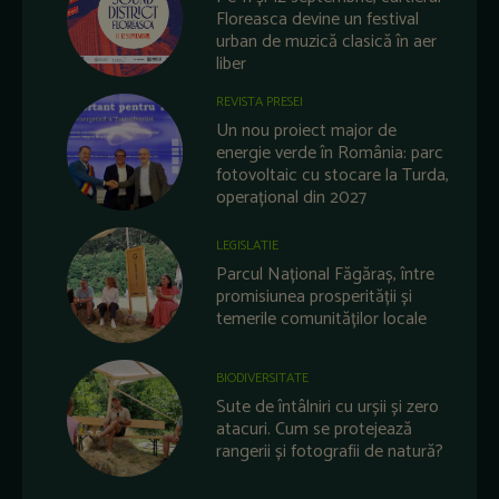
Floreasca devine un festival
urban de muzică clasică în aer
liber
REVISTA PRESEI
Un nou proiect major de
energie verde în România: parc
fotovoltaic cu stocare la Turda,
operațional din 2027
LEGISLATIE
Parcul Național Făgăraș, între
promisiunea prosperității și
temerile comunităților locale
BIODIVERSITATE
Sute de întâlniri cu urșii și zero
atacuri. Cum se protejează
rangerii și fotografii de natură?