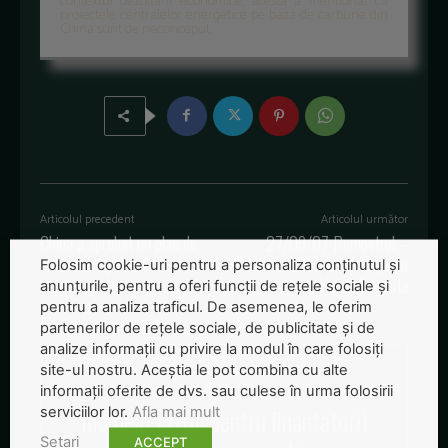
contextul dezoltarii economice, acesta a mentionat ca
proiectele centralelor energetice pe baza de carbune din
China sunt de neconceput.
Articolul precedent
Articolul următor
China a aprobat un plan de
27/09/07 Rompetrol –
reducere a poluarii
Prima benzinarie cu magazin
Folosim cookie-uri pentru a personaliza conținutul și
Hei in Bulgaria
anunțurile, pentru a oferi funcții de rețele sociale și
pentru a analiza traficul. De asemenea, le oferim
partenerilor de rețele sociale, de publicitate și de
analize informații cu privire la modul în care folosiți
site-ul nostru. Aceștia le pot combina cu alte
informații oferite de dvs. sau culese în urma folosirii
Moment critic pentru finantatorii
serviciilor lor.
Afla mai mult
Setari
ACCEPT