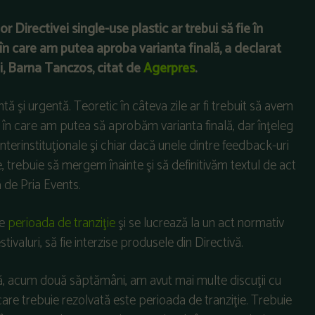
 Directivei single-use plastic ar trebui să fie în
 în care am putea aproba varianta finală, a declarat
ui, Barna Tanczos, citat de
Agerpres
.
şi urgentă. Teoretic în câteva zile ar fi trebuit să avem
l în care am putea să aprobăm varianta finală, dar înţeleg
 interinstituţionale şi chiar dacă unele dintre feedback-uri
e, trebuie să mergem înainte şi să definitivăm textul de act
ă de Pria Events.
te
perioada de tranziţie
şi se lucrează la un act normativ
tivaluri, să fie interzise produsele din Directivă.
, acum două săptămâni, am avut mai multe discuţii cu
re trebuie rezolvată este perioada de tranziţie. Trebuie