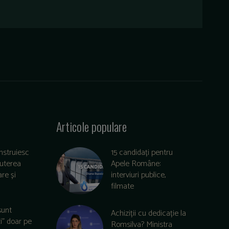
Articole populare
nstruiesc
15 candidați pentru
puterea
Apele Române:
re și
interviuri publice,
filmate
sunt
Achiziții cu dedicație la
zi” doar pe
Romsilva? Ministra