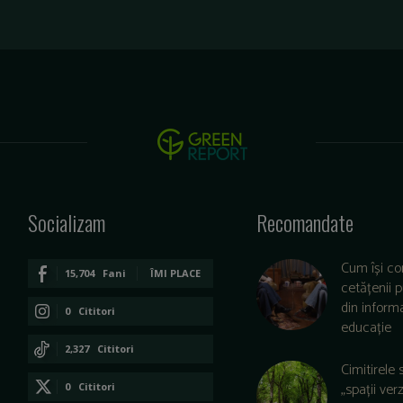
Socializam
Recomandate
Cum își co
15,704
Fani
ÎMI PLACE
cetățenii 
din informa
0
Cititori
educație
CONECTAȚI-VĂ
2,327
Cititori
Cimitirele 
CONECTAȚI-VĂ
„spații ver
0
Cititori