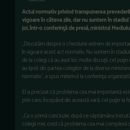
1 iulie 2021
Actul normativ privind transpunerea prevederilor
vigoare în câteva zile, dar nu suntem în stadiul
joi, într-o conferinţă de presă, ministrul Mediul
„Discutăm despre o chestiune extrem de importantă 
în vigoare acest act normativ. Nu suntem în stadiu
de la colegi că au avut loc multe discuţii, cel puţin
au lipsit din partea colegilor de la diverse minister
normativ”, a spus ministrul la conferinţa organizat
El a precizat că problema cea mai importantă es
prin care, începând din această vară, cel puţin la fes
„Ca o primă concluzie, după ce săptămâna trecută
colegii mei, cred că problema cea mai complexă ca