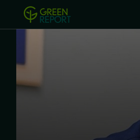
Green Revolution
Conferințel
ACASA
LEGISLAȚIE
B