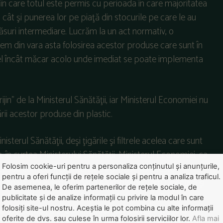
 care totul este permis cu perioada în care majoritatea
 cât şi punerea lor pe piaţă din stocurile pe care le au
ăsuri intermediare. Lucrăm la un act normativ, o
icem din vara asta folosirea acestor produse care sunt în
stfel încât măcar acolo unde imediat se poate implementa
jin” de la Ministerul Sănătăţii, iar Ministerul Economiei nu
rii acestor produse din plastic.
isterul Sănătăţii, deşi ţigările şi filtrele acelea care sunt
, în curtea Ministerului Sănătăţii. Ministerul Economiei, ca
t sau consecinţele interzicerii producţiei acestor
Folosim cookie-uri pentru a personaliza conținutul și anunțurile,
pentru a oferi funcții de rețele sociale și pentru a analiza traficul.
tuţională, noi avem obligaţia să implementăm Directiva şi
De asemenea, le oferim partenerilor de rețele sociale, de
u se poate face printr-o Ordonanţă de Urgenţă, dacă ne
publicitate și de analize informații cu privire la modul în care
sociaţiilor, a producătorilor, din partea întregului
folosiți site-ul nostru. Aceștia le pot combina cu alte informații
oferite de dvs. sau culese în urma folosirii serviciilor lor.
Afla mai