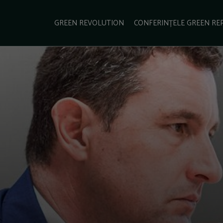
e Green Report
Podcast
Gala Green Report
Contact
GREEN REVOLUTION
CONFERINȚELE GREEN RE
USINESS
ENERGIE
TRANSPORT
CSR
SCHIMBĂRI CLIMATICE