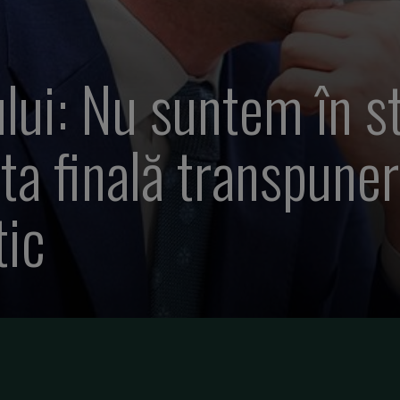
lui: Nu suntem în st
a finală transpuneri
tic