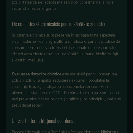
posibilitatea de a-și adapta mai rapid politicile interne la noile
riscuri chimice emergente.
De ce contează chimicalele pentru sănătate și mediu
Substanțele chimice sunt prezente în aproape toate aspectele
vieții moderne – de la agricultură și industrie, până la produse de
consum, construcții sau transport. Gestionate necorespunzător,
ele pot avea efecte grave asupra sănătății umane, biodiversității
și calității mediului.
Evaluarea riscurilor chimice
este esențială pentru prevenirea
poluării solului și apelor, reducerea expunerii populației la
substanțe toxice și protejarea ecosistemelor sensibile. Prin
alinierea la standardele OCDE, România face un pas spre politici
mai preventive, bazate pe date științifice și pe principiul „mai bine
previi decât repari”.
Un efort interinstituțional coordonat
Procesul de evaluare a României a fost coordonat de
Ministerul