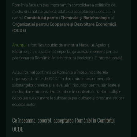
România face un pas important în consolidarea politicilor de
mediu și sănătate publică, odată cu acceptarea sa oficială în
cadrul
Comitetului pentru Chimicale și Biotehnologie
al
Organizației pentru Cooperare și Dezvoltare Economică
(OCDE)
.
Anunțul
a fost făcut public de ministra Mediului, Apelor și
Pădurilor, care a subliniat importanța acestui moment pentru
poziționarea României în arhitectura decizională internațională.
Avizul formal confirmă că România a îndeplinit criteriile
riguroase stabilite de OCDE în domeniul managementului
substanțelor chimice și al evaluării riscurilor pentru sănătate și
mediu, domenii considerate critice în contextul crizelor multiple
de poluare, expunere la substanțe periculoase și presiune asupra
ecosistemelor.
Ce înseamnă, concret, acceptarea României în Comitetul
OCDE