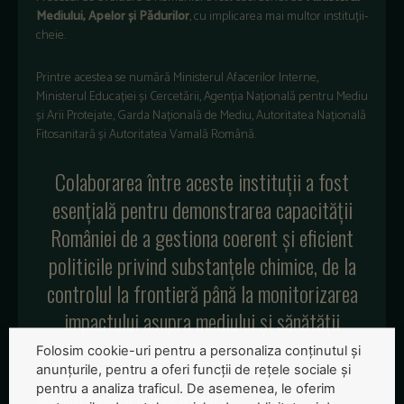
Mediului, Apelor și Pădurilor
, cu implicarea mai multor instituții-
cheie.
Printre acestea se numără Ministerul Afacerilor Interne,
Ministerul Educației și Cercetării, Agenția Națională pentru Mediu
și Arii Protejate, Garda Națională de Mediu, Autoritatea Națională
Fitosanitară și Autoritatea Vamală Română.
Colaborarea între aceste instituții a fost
esențială pentru demonstrarea capacității
României de a gestiona coerent și eficient
politicile privind substanțele chimice, de la
controlul la frontieră până la monitorizarea
impactului asupra mediului și sănătății
publice.
Folosim cookie-uri pentru a personaliza conținutul și
anunțurile, pentru a oferi funcții de rețele sociale și
pentru a analiza traficul. De asemenea, le oferim
Mai mult decât un titlu: ce urmează