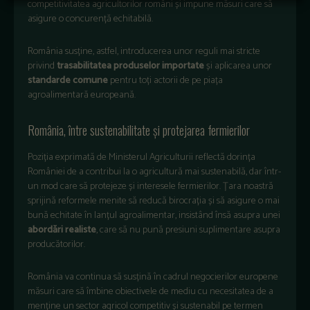
competitivitatea agricultorilor români și impune măsuri care să
asigure o concurență echitabilă.
România susține, astfel, introducerea unor reguli mai stricte
privind
trasabilitatea produselor importate
și aplicarea unor
standarde comune
pentru toți actorii de pe piața
agroalimentară europeană.
România, între sustenabilitate și protejarea fermierilor
Poziția exprimată de Ministerul Agriculturii reflectă dorința
României de a contribui la o agricultură mai sustenabilă, dar într-
un mod care să protejeze și interesele fermierilor. Țara noastră
sprijină reformele menite să reducă birocrația și să asigure o mai
bună echitate în lanțul agroalimentar, insistând însă asupra unei
abordări realiste
, care să nu pună presiuni suplimentare asupra
producătorilor.
România va continua să susțină în cadrul negocierilor europene
măsuri care să îmbine obiectivele de mediu cu necesitatea de a
menține un sector agricol competitiv și sustenabil pe termen