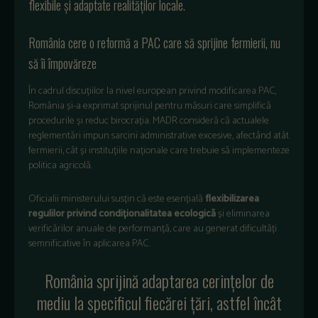
flexibile și adaptate realităților locale.
România cere o reformă a PAC care să sprijine fermierii, nu
să îi împovăreze
În cadrul discuțiilor la nivel european privind modificarea PAC,
România și-a exprimat sprijinul pentru măsuri care simplifică
procedurile și reduc birocrația. MADR consideră că actualele
reglementări impun sarcini administrative excesive, afectând atât
fermierii, cât și instituțiile naționale care trebuie să implementeze
politica agricolă.
Oficialii ministerului susțin că este esențială
flexibilizarea
regulilor privind condiționalitatea ecologică
și eliminarea
verificărilor anuale de performanță, care au generat dificultăți
semnificative în aplicarea PAC.
România sprijină adaptarea cerințelor de
mediu la specificul fiecărei țări, astfel încât