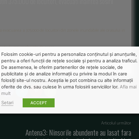
in 375.000 de locuitori, evacuati inaintea sosirii
evacuarea a 375.000 de locuitori din zonele inundabile ale orasului in
 cadrul unei conferinte de presa.
Folosim cookie-uri pentru a personaliza conținutul și anunțurile,
pentru a oferi funcții de rețele sociale și pentru a analiza traficul.
De asemenea, le oferim partenerilor de rețele sociale, de
publicitate și de analize informații cu privire la modul în care
folosiți site-ul nostru. Aceștia le pot combina cu alte informații
oferite de dvs. sau culese în urma folosirii serviciilor lor.
Afla mai
mult
Setari
ACCEPT
Articolul următor
Antena3: Ninsorile abundente au lasat fara