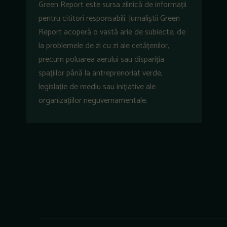
Green Report este sursa zilnică de informații
pentru cititori responsabili. Jurnaliștii Green
Report acoperă o vastă arie de subiecte, de
la problemele de zi cu zi ale cetățenilor,
precum poluarea aerului sau dispariția
spațiilor până la antreprenoriat verde,
legislație de mediu sau inițiative ale
organizațiilor neguvernamentale.