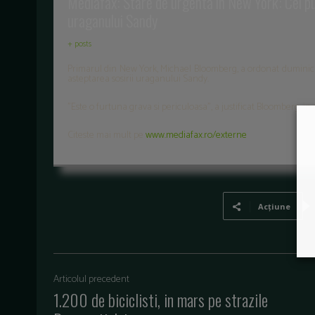
Mediafax: Stare de urgenta in New York: Cel put
uraganului Sandy
+ posts
Primarul din New York, Michael Bloomberg, a ordonat duminica 
asteptarea sosirii uraganului Sandy.
"Este o furtuna grava si periculoasa", a justificat Bloomberg, in
Citeste mai mult pe
www.mediafax.ro/externe
Acțiune
Articolul precedent
1.200 de biciclisti, in mars pe strazile