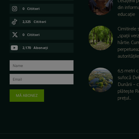
cetățenii 
din informa
0
Cititori
educație
CONECTAȚI-VĂ
2,325
Cititori
Cimitirele 
CONECTAȚI-VĂ
„spații ver
0
Cititori
hârtie. Cu
CONECTAȚI-VĂ
2,170
Abonați
perpetuea
autoritățile 
ABONAȚI-VĂ
6,5 metri 
sufocă De
Dunării –
plătește 
MĂ ABONEZ
prețul...