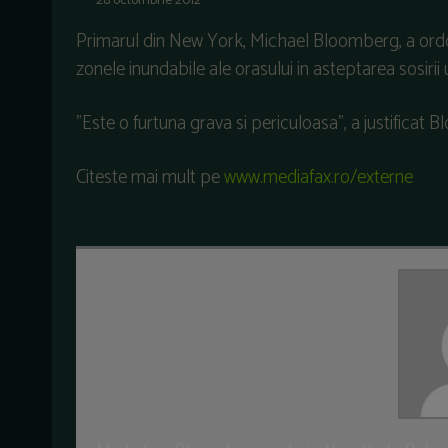
28 octombrie 2012
Primarul din New York, Michael Bloomberg, a ordo
zonele inundabile ale orasului in asteptarea sosirii
"Este o furtuna grava si periculoasa", a justificat 
Citeste mai mult pe
www.mediafax.ro/externe