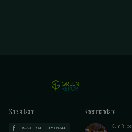
Socializam
Recomandate
Cum își co
15,704
Fani
ÎMI PLACE