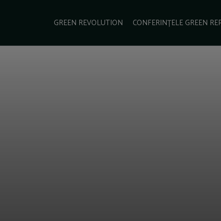
e Green Report
Podcast
Gala Green Report
Contact
GREEN REVOLUTION
CONFERINȚELE GREEN RE
USINESS
ENERGIE
TRANSPORT
CSR
SCHIMBĂRI CLIMATICE