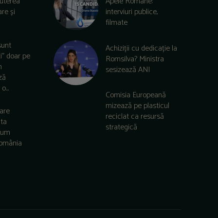
puterea
Apele Române:
re și
interviuri publice,
filmate
sunt
Achiziții cu dedicație la
zi” doar pe
Romsilva? Ministra
m
sesizează ANI
ză
o...
Comisia Europeană
mizează pe plasticul
care
reciclat ca resursă
lta
strategică
 cum
România