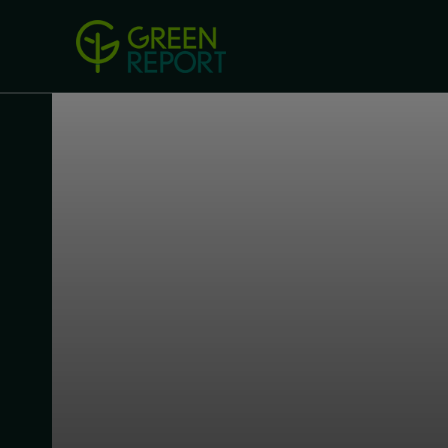
Green Revolution
Conferințel
ACASA
LEGISLAȚIE
B