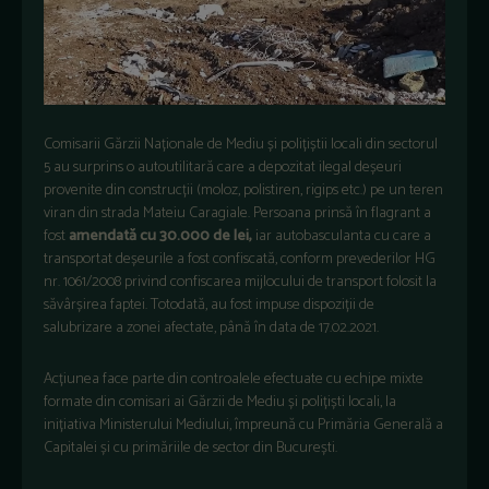
Comisarii Gărzii Naționale de Mediu și polițiștii locali din sectorul
5 au surprins o autoutilitară care a depozitat ilegal deșeuri
provenite din construcții (moloz, polistiren, rigips etc.) pe un teren
viran din strada Mateiu Caragiale. Persoana prinsă în flagrant a
fost
amendată cu 30.000 de lei,
iar autobasculanta cu care a
transportat deșeurile a fost confiscată, conform prevederilor HG
nr. 1061/2008 privind confiscarea mijlocului de transport folosit la
săvârșirea faptei. Totodată, au fost impuse dispoziții de
salubrizare a zonei afectate, până în data de 17.02.2021.
Acțiunea face parte din controalele efectuate cu echipe mixte
formate din comisari ai Gărzii de Mediu și polițiști locali, la
inițiativa Ministerului Mediului, împreună cu Primăria Generală a
Capitalei și cu primăriile de sector din București.