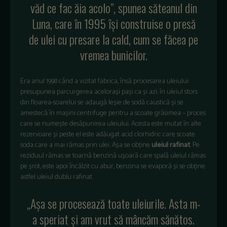
văd ce fac ăia acolo”, spunea săteanul din
Luna, care în 1995 își construise o presă
de ulei cu presare la cald, cum se făcea pe
vremea bunicilor.
Era anul 1998 când a vizitat fabrica, însă procesarea uleiului
presupunea parcurgerea acelorași pași ca și azi: în uleiul stors
din floarea-soarelui se adaugă leșie de sodă caustică și se
amestecă în mașini centrifuge pentru a scoate grăsimea – proces
care se numește desăpunirea uleiului. Acesta este mutat în alte
rezervoare și peste el este adăugat acid clorhidric care scoate
soda care a mai rămas prin ulei. Așa se obține
uleiul rafinat
. Pe
reziduul rămas se toarnă benzină ușoară care spală uleiul rămas
pe șrot, este apoi încălzit cu abur, benzina se evaporă și se obține
astfel uleiul dublu rafinat.
„Așa se procesează toate uleiurile. Asta m-
a speriat și am vrut să mâncăm sănătos.