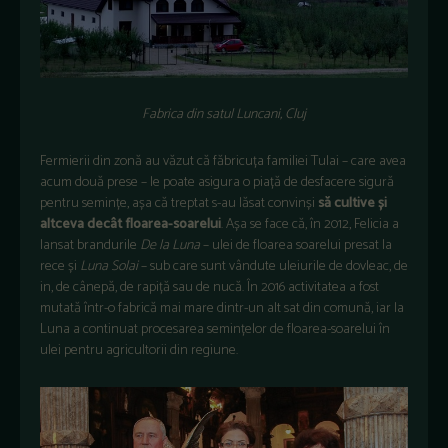
Fabrica din satul Luncani, Cluj
Fermierii din zonă au văzut că făbricuța familiei Tulai – care avea
acum două prese – le poate asigura o piață de desfacere sigură
pentru semințe, așa că treptat s-au lăsat convinși
să cultive și
altceva decât floarea-soarelui
. Așa se face că, în 2012, Felicia a
lansat brandurile
De la Luna
– ulei de floarea soarelui presat la
rece și
Luna Solai
– sub care sunt vândute uleiurile de dovleac, de
in, de cânepă, de rapiță sau de nucă. În 2016 activitatea a fost
mutată într-o fabrică mai mare dintr-un alt sat din comună, iar la
Luna a continuat procesarea semințelor de floarea-soarelui în
ulei pentru agricultorii din regiune.