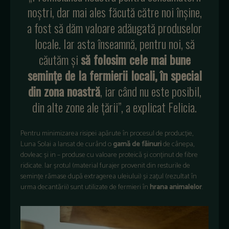
noștri, dar mai ales făcută către noi înșine,
a fost să dăm valoare adăugată produselor
locale. Iar asta înseamnă, pentru noi, să
căutăm și
să folosim cele mai bune
semințe de la fermierii locali, în special
din zona noastră
, iar când nu este posibil,
din alte zone ale țării”, a explicat Felicia.
Pentru minimizarea risipei apărute în procesul de producție,
Luna Solai a lansat de curând o
gamă de făinuri
de cânepa,
dovleac și in – produse cu valoare proteică și conținut de fibre
ridicate. Iar șrotul (material furajer provenit din resturile de
semințe rămase după extragerea uleiului) și zațul (rezultat în
urma decantării) sunt utilizate de fermieri în
hrana animalelor
.