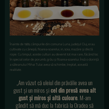
Înainte de 1989, câmpurile din comuna Luna, județul Cluj, erau
cultivate cu cânepă, floarea-soarelui, in, soia, mazăre și sfeclă
roșie. Cu timpul, aceste culturi au devenit tot mai rare, făcând loc
în special celor de porumb, grâu și floarea-soarelui. Însă o dorință
a săteanului Mihai Tulai avea să schimbe, treptat, această
realitate.
„Am văzut că uleiul din prăvălie avea un
gust și un miros și
cel din presă avea alt
gust și miros și altă culoare
. M-am
gândit să mă duc la fabrică la Oradea să