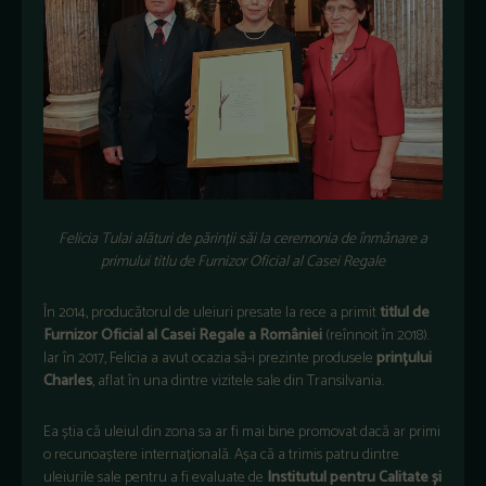
Felicia Tulai alături de părinții săi la ceremonia de înmânare a
primului titlu de Furnizor Oficial al Casei Regale
În 2014, producătorul de uleiuri presate la rece a primit
titlul de
Furnizor Oficial al Casei Regale a României
(reînnoit în 2018).
Iar în 2017, Felicia a avut ocazia să-i prezinte produsele
prințului
Charles
, aflat în una dintre vizitele sale din Transilvania.
Ea știa că uleiul din zona sa ar fi mai bine promovat dacă ar primi
o recunoaștere internațională. Așa că a trimis patru dintre
uleiurile sale pentru a fi evaluate de
Institutul pentru Calitate și