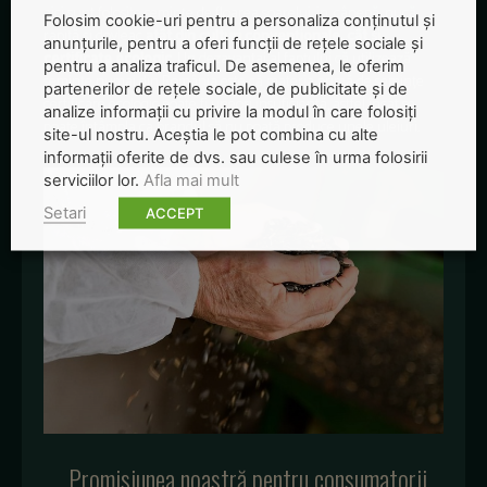
aici sunt folosite semințe de floarea soarelui, in, cânepă, nucă,
Folosim cookie-uri pentru a personaliza conținutul și
rapiță și dovleac
atât din culturi convenționale, cât si
anunțurile, pentru a oferi funcții de rețele sociale și
certificate ecologic
. Un dezavantaj al faptului că utilizează
pentru a analiza traficul. De asemenea, le oferim
semințe numai din România este că materia primă de semințe
partenerilor de rețele sociale, de publicitate și de
certificare ecologic poate fi uneori insuficientă, astfel încât se
analize informații cu privire la modul în care folosiți
poate întâmpla ca brandul să nu poată produce unele uleiuri.
site-ul nostru. Aceștia le pot combina cu alte
informații oferite de dvs. sau culese în urma folosirii
serviciilor lor.
Afla mai mult
Setari
ACCEPT
„Promisiunea noastră pentru consumatorii