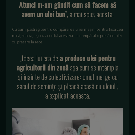
Atunci m-am gândit cum să facem să
avem un ulei bun
”, a mai spus acesta.
Cu banii păstrați pentru cumpărarea unei mașini pentru fiica cea
mică, Felicia, – și cu acordul acesteia – a cumpărat o presă de ulei
cu presare la rece.
„Ideea lui era de
a produce ulei pentru
agricultorii din zonă
așa cum se întâmpla
și înainte de colectivizare: omul merge cu
sacul de semințe și pleacă acasă cu uleiul”,
a explicat aceasta.