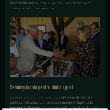
Gust din Bruxelles
– toate au primit Superior Taste Award,
dovada calității superioare a uleiurilor.
Semințe locale pentru ulei cu gust
Acum, în fabrica
Luna Solai
lucrează
opt angajați, din care
șapte sunt localnici
, care presează
semințe exclusiv de la
fermieri din România
. Fabrica este certificată ecologic din 2016 și