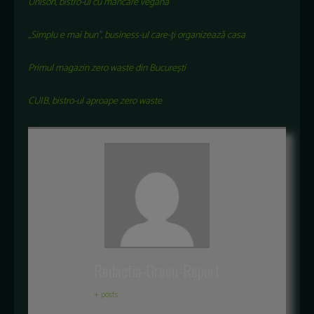
Unison, bistro-ul cu mâncare vegană
„Simplu e mai bun”, business-ul care-ți organizează casa
Primul magazin zero waste din București
CUIB, bistro-ul aproape zero waste
Redactia-Green-Report
+ posts