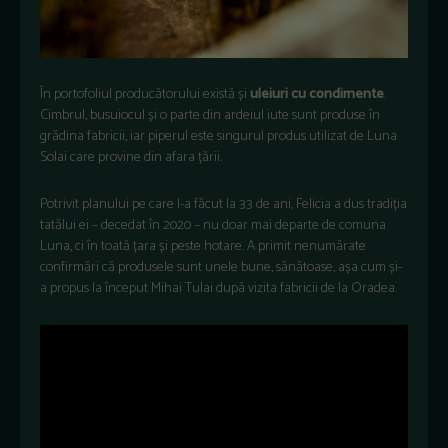
În portofoliul producătorului există și
uleiuri cu condimente
.
Cimbrul, busuiocul și o parte din ardeiul iute sunt produse în
grădina fabricii, iar piperul este singurul produs utilizat de Luna
Solai care provine din afara țării.
Potrivit planului pe care l-a făcut la 33 de ani, Felicia a dus tradiția
tatălui ei – decedat în 2020 – nu doar mai departe de comuna
Luna, ci în toată țara și peste hotare. A primit nenumărate
confirmări că produsele sunt unele bune, sănătoase, așa cum și-
a propus la început Mihai Tulai după vizita fabricii de la Oradea.