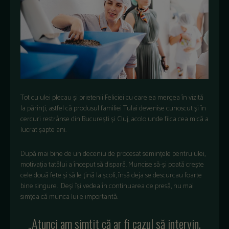
Tot cu ulei plecau și prietenii Feliciei cu care ea mergea în vizită
la părinți, astfel că produsul familiei Tulai devenise cunoscut și în
cercuri restrânse din București și Cluj, acolo unde fiica cea mică a
lucrat șapte ani.
După mai bine de un deceniu de procesat semințele pentru ulei,
motivația tatălui a început să dispară. Muncise să-și poată crește
cele două fete și să le țină la școli, însă deja se descurcau foarte
bine singure. Deși își vedea în continuarea de presă, nu mai
simțea că munca lui e importantă.
„Atunci am simțit că ar fi cazul să intervin.