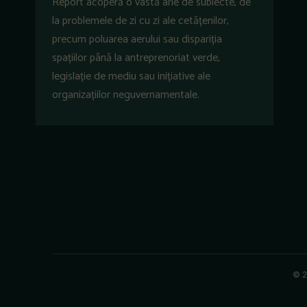
Report acoperă o vastă arie de subiecte, de
la problemele de zi cu zi ale cetățenilor,
precum poluarea aerului sau dispariția
spațiilor până la antreprenoriat verde,
legislație de mediu sau inițiative ale
organizațiilor neguvernamentale.
© 2