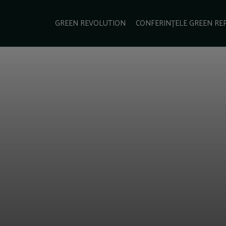
e Green Report
Podcast
Gala Green Report
Contact
GREEN REVOLUTION
CONFERINȚELE GREEN RE
USINESS
ENERGIE
TRANSPORT
CSR
SCHIMBĂRI CLIMATICE