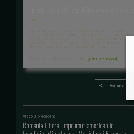
Jurnalul National: Gabriel Resources increzato
+ posts
Compania canadiana Gabriel Resources este increzatoare i
preluand o declaratie a directorului financiar Richard Youn
proiectul, responsabili de la Gabriel Resources continua sa ap
adresa Bucurestiului. Reprezentanti ai companiei au declarat r
decat calmarea spiritelor printre etnicii unguri.
Pentru mai multe informatii vizitati
Jurnalul National
Acțiune
Articolul precedent
Romania Libera: Imprumut american in
beneficiul Ministerelor Mediului si Educatiei