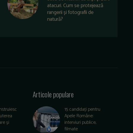
atacuri. Cum se protejează
rangerii și fotografii de
natură?
Articole populare
nstruiesc
15 candidați pentru
puterea
Apele Române:
re și
interviuri publice,
filmate