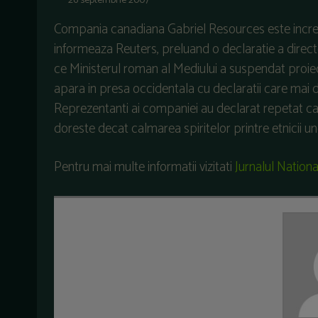
26 septembrie 2007
Compania canadiana Gabriel Resources este increz
informeaza Reuters, preluand o declaratie a direc
ce Ministerul roman al Mediului a suspendat proiec
apara in presa occidentala cu declaratii care mai d
Reprezentanti ai companiei au declarat repetat ca 
doreste decat calmarea spiritelor printre etnicii un
Pentru mai multe informatii vizitati
Jurnalul Nationa