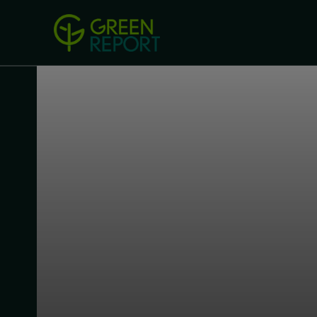
Green Revolution
Conferințel
ACASA
LEGISLAȚIE
B