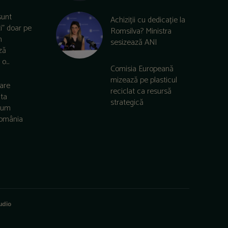
sunt
Achiziții cu dedicație la
zi” doar pe
Romsilva? Ministra
m
sesizează ANI
ză
o...
Comisia Europeană
mizează pe plasticul
care
reciclat ca resursă
lta
strategică
 cum
România
udio