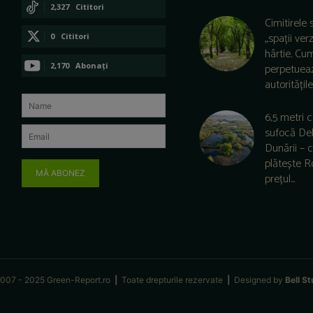
CONECTAȚI-VĂ
2,327
Cititori
Cimitirele 
CONECTAȚI-VĂ
„spații ver
0
Cititori
hârtie. Cu
CONECTAȚI-VĂ
2,170
Abonați
perpetuea
autoritățile 
ABONAȚI-VĂ
6,5 metri 
sufocă De
Dunării –
plătește 
MĂ ABONEZ
prețul...
007 - 2025 Green-Report.ro
|
Toate drepturile rezervate
|
Designed by
Bell St