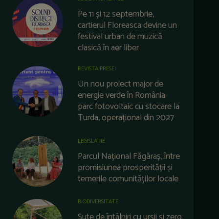
Pe 11 și 12 septembrie,
cartierul Floreasca devine un
festival urban de muzică
clasică în aer liber
REVISTA PRESEI
Un nou proiect major de
energie verde în România:
parc fotovoltaic cu stocare la
Turda, operațional din 2027
LEGISLATIE
Parcul Național Făgăraș, între
promisiunea prosperității și
temerile comunităților locale
BIODIVERSITATE
Sute de întâlniri cu urșii și zero