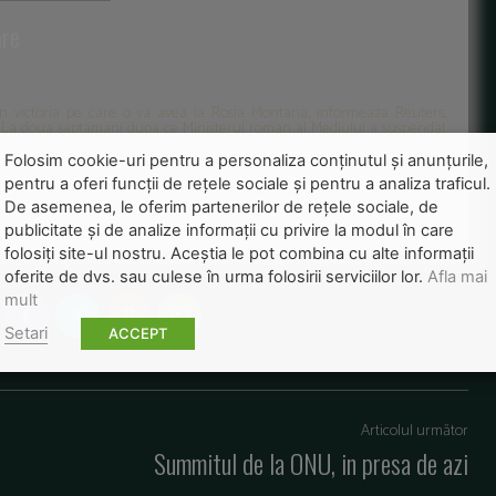
are
n victoria pe care o va avea la Rosia Montana, informeaza Reuters,
g. La doua saptamani dupa ce Ministerul roman al Mediului a suspendat
ara in presa occidentala cu declaratii care mai de care mai sfidatoare la
epetat ca hotararea ministerului roman este ilegala si ca nu se doreste
Folosim cookie-uri pentru a personaliza conținutul și anunțurile,
pentru a oferi funcții de rețele sociale și pentru a analiza traficul.
De asemenea, le oferim partenerilor de rețele sociale, de
publicitate și de analize informații cu privire la modul în care
folosiți site-ul nostru. Aceștia le pot combina cu alte informații
oferite de dvs. sau culese în urma folosirii serviciilor lor.
Afla mai
mult
Setari
ACCEPT
Articolul următor
Summitul de la ONU, in presa de azi