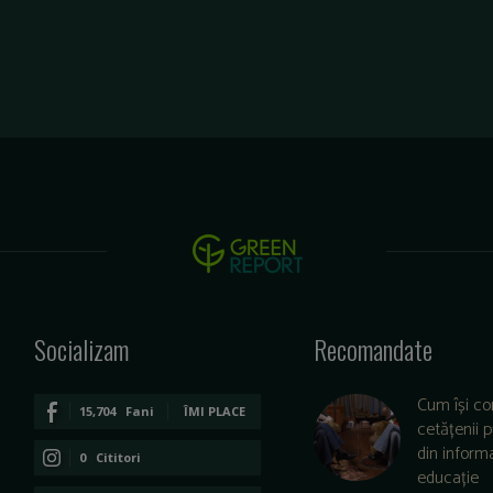
Socializam
Recomandate
Cum își co
15,704
Fani
ÎMI PLACE
cetățenii 
din informa
0
Cititori
educație