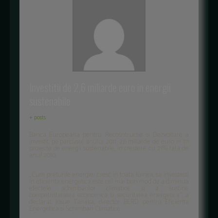
Investitii de 2,6 miliarde euro in energii
sustenabile
+ posts
Banca Europeana pentru Recosntructie si Dezvoltare a
investit, pe parcusul anului 2011, 2,6 miliarde de euro in 111
proiecte de energii sustenabile, in crestere cu 21% fata de
anul 2010.
„Cum preturile energiei cresc in toata lumea, sa investesti
in eficienta energetica este cel mai bun mod de a diminua
efectele schimbarilor climatice si a sustine
competivitatatea economica si securitatea energetica”, a
declarat Josue Tanaka, director BERD pentru Eficienta
Energetica si Schimbari Climatice.