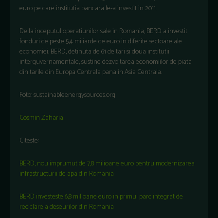
euro pe care institutia bancara le-a investit in 2011.
De la inceputul operatiunilor sale in Romania, BERD a investit
fonduri de peste 5,4 miliarde de euro in diferite sectoare ale
economiei. BERD, detinuta de 61 de tari si doua institutii
interguvernamentale, sustine dezvoltarea economiilor de piata
din tarile din Europa Centrala pana in Asia Centrala.
Foto: sustainableenergysources.org
Cosmin Zaharia
Citeste:
BERD, nou imprumut de 7,8 milioane euro pentru modernizarea
infrastructurii de apa din Romania
BERD investeste 6,8 milioane euro in primul parc integrat de
reciclare a deseurilor din Romania