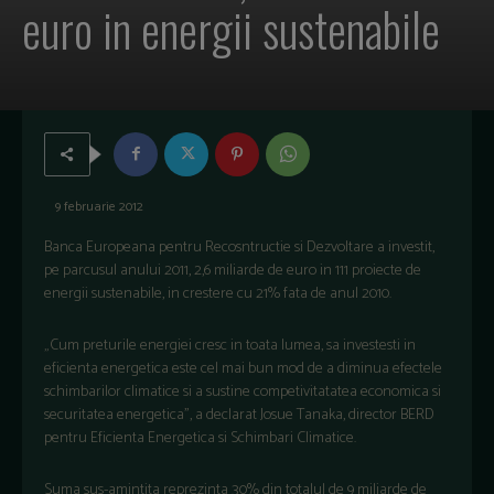
euro in energii sustenabile
9 februarie 2012
Banca Europeana pentru Recosntructie si Dezvoltare a investit,
pe parcusul anului 2011, 2,6 miliarde de euro in 111 proiecte de
energii sustenabile, in crestere cu 21% fata de anul 2010.
„Cum preturile energiei cresc in toata lumea, sa investesti in
eficienta energetica este cel mai bun mod de a diminua efectele
schimbarilor climatice si a sustine competivitatatea economica si
securitatea energetica”, a declarat Josue Tanaka, director BERD
pentru Eficienta Energetica si Schimbari Climatice.
Suma sus-amintita reprezinta 30% din totalul de 9 miliarde de