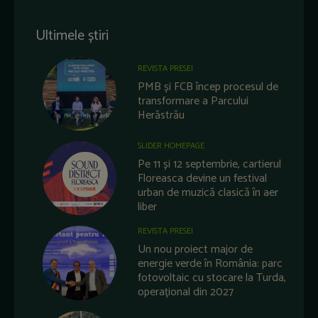
Ultimele știri
REVISTA PRESEI
PMB și FCB încep procesul de
transformare a Parcului
Herăstrău
SLIDER HOMEPAGE
Pe 11 și 12 septembrie, cartierul
Floreasca devine un festival
urban de muzică clasică în aer
liber
REVISTA PRESEI
Un nou proiect major de
energie verde în România: parc
fotovoltaic cu stocare la Turda,
operațional din 2027