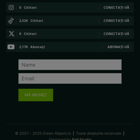
0
Cititori
CONECTAȚI-VĂ
2,326
Cititori
CONECTAȚI-VĂ
0
Cititori
CONECTAȚI-VĂ
2,170
Abonați
ABONAȚI-VĂ
MĂ ABONEZ
© 2007 - 2025 Green-Report.ro
|
Toate drepturile rezervate
|
Designed by
Bell Studio