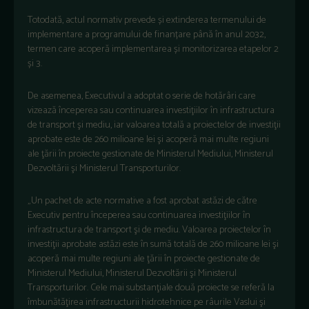
Totodată, actul normativ prevede și extinderea termenului de
implementare a programului de finanțare până în anul 2032,
termen care acoperă implementarea și monitorizarea etapelor 2
și 3.
De asemenea, Executivul a adoptat o serie de hotărâri care
vizează începerea sau continuarea investiţiilor în infrastructura
de transport şi mediu, iar valoarea totală a proiectelor de investiţii
aprobate este de 260 milioane lei şi acoperă mai multe regiuni
ale ţării în proiecte gestionate de Ministerul Mediului, Ministerul
Dezvoltării şi Ministerul Transporturilor.
„Un pachet de acte normative a fost aprobat astăzi de către
Executiv pentru începerea sau continuarea investiţiilor în
infrastructura de transport şi de mediu. Valoarea proiectelor în
investiţii aprobate astăzi este în sumă totală de 260 milioane lei şi
acoperă mai multe regiuni ale ţării în proiecte gestionate de
Ministerul Mediului, Ministerul Dezvoltării şi Ministerul
Transporturilor. Cele mai substanţiale două proiecte se referă la
îmbunătăţirea infrastructurii hidrotehnice pe râurile Vaslui şi