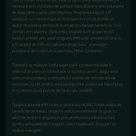
mici şi mijlocii şi domeniul HoReCa pentru a-şi asigura energia
necesară prin instalarea de panouri fotovoltaice şi prin instalarea
de staţii pentru vehiculele electrice. Programul Electric UP
continuă cu o nouă etapă de finanţare în care se acordă un
ajutor de până la 150.000 de euro pentru fiecare beneficiar. Trei
sferturi din valoarea cheltuielilor eligibile sunt acoperite din
fonduri primite prin acest program, IMM-urile urmând să vină cu
o finanţare de 25% din valoarea proiectului”, a anunţat
purtătorul de cuvânt al Guvernului, Mihai Constantin.
Totodată, se mărește limita superioară a puterii instalate în
sistemul de panouri fotovoltaice la 150 kWp, pentru asigurarea
consumului propriu, a consumului stațiilor de reîncărcare de
minimum 22 kW pentru vehicule electrice şi electrice hibrid plug-
in cu minim două puncte de încărcare (2x11kW).
Sprijinul acordat IMM-urilor și sectorului HORECA este dublat de
beneficiile de mediu, respectiv reducerea emisiilor de gaze cu
efect de seră în transporturi, prin promovarea infrastructurii
pentru vehiculele de transport rutier nepoluant din punct de
vedere energetic.