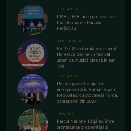
REVISTA PRESEI
PMB și FCB încep procesul de
transformare a Parcului
Herăstrău
SLIDER HOMEPAGE
Pe 11 și 12 septembrie, cartierul
Floreasca devine un festival
urban de muzică clasică în aer
liber
REVISTA PRESEI
Un nou proiect major de
energie verde în România: parc
fotovoltaic cu stocare la Turda,
operațional din 2027
LEGISLATIE
Parcul Național Făgăraș, între
promisiunea prosperității și