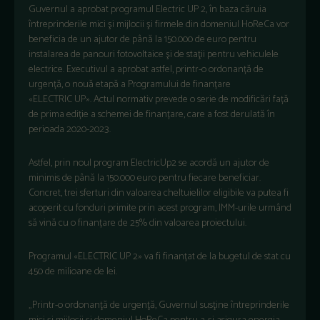
Guvernul a aprobat programul Electric UP 2, în baza căruia
întreprinderile mici şi mijlocii şi firmele din domeniul HoReCa vor
beneficia de un ajutor de până la 150.000 de euro pentru
instalarea de panouri fotovoltaice şi de staţii pentru vehiculele
electrice. Executivul a aprobat astfel, printr-o ordonanță de
urgență, o nouă etapă a Programului de finanțare
«ELECTRIC UP». Actul normativ prevede o serie de modificări față
de prima ediție a schemei de finanțare, care a fost derulată în
perioada 2020-2023.
Astfel, prin noul program ElectricUp2 se acordă un ajutor de
minimis de până la 150.000 euro pentru fiecare beneficiar.
Concret, trei sferturi din valoarea cheltuielilor eligibile va putea fi
acoperit cu fonduri primite prin acest program, IMM-urile urmând
să vină cu o finanțare de 25% din valoarea proiectului.
Programul «ELECTRIC UP 2» va fi finanțat de la bugetul de stat cu
450 de milioane de lei.
„Printr-o ordonanţă de urgenţă, Guvernul susţine întreprinderile