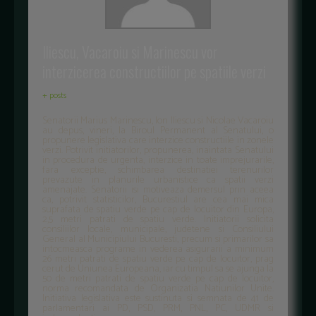
Iliescu, Vacaroiu si Marinescu vor
interzicerea constructiilor pe spatiile verzi
+ posts
Senatorii Marius Marinescu, Ion Iliescu si Nicolae Vacaroiu
au depus, vineri, la Biroul Permanent al Senatului, o
propunere legislativa care interzice constructiile in zonele
verzi. Potrivit initiatorilor, propunerea, inaintata Senatului
in procedura de urgenta, interzice in toate imprejurarile,
fara exceptie, schimbarea destinatiei terenurilor
prevazute in planurile urbanistice ca spatii verzi
amenajate. Senatorii isi motiveaza demersul prin aceea
ca, potrivit statisticilor, Bucurestiul are cea mai mica
suprafata de spatiu verde pe cap de locuitor din Europa,
2,5 metri patrati de spatiu verde. Initiatorii solicita
consiliilor locale, municipale, judetene si Consiliului
General al Municipiului Bucuresti, precum si primarilor sa
intocmeasca programe in vederea asigurarii a minimum
26 metri patrati de spatiu verde pe cap de locuitor, prag
cerut de Uniunea Europeana, iar cu timpul sa se ajunga la
50 de metri patrati de spatiu verde pe cap de locuitor,
norma recomandata de Organizatia Natiunilor Unite.
Initiativa legislativa este sustinuta si semnata de 41 de
parlamentari ai PD, PSD, PRM, PNL, PC, UDMR si