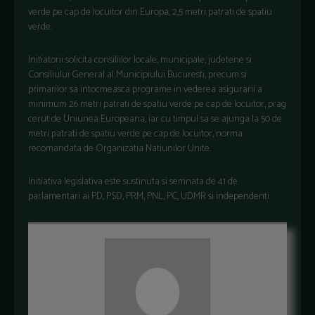
verde pe cap de locuitor din Europa, 2,5 metri patrati de spatiu
verde.
Initiatorii solicita consiliilor locale, municipale, judetene si
Consiliului General al Municipiului Bucuresti, precum si
primarilor sa intocmeasca programe in vederea asigurarii a
minimum 26 metri patrati de spatiu verde pe cap de locuitor, prag
cerut de Uniunea Europeana, iar cu timpul sa se ajunga la 50 de
metri patrati de spatiu verde pe cap de locuitor, norma
recomandata de Organizatia Natiunilor Unite.
Initiativa legislativa este sustinuta si semnata de 41 de
parlamentari ai PD, PSD, PRM, PNL, PC, UDMR si independenti.