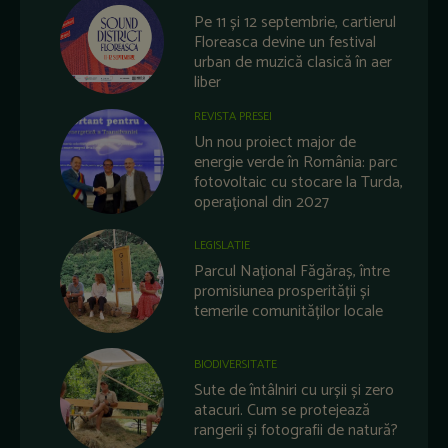
Pe 11 și 12 septembrie, cartierul
Floreasca devine un festival
urban de muzică clasică în aer
liber
REVISTA PRESEI
Un nou proiect major de
energie verde în România: parc
fotovoltaic cu stocare la Turda,
operațional din 2027
LEGISLATIE
Parcul Național Făgăraș, între
promisiunea prosperității și
temerile comunităților locale
BIODIVERSITATE
Sute de întâlniri cu urșii și zero
atacuri. Cum se protejează
rangerii și fotografii de natură?