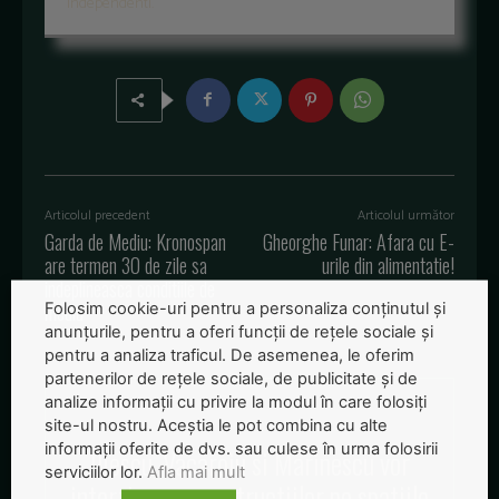
independenti.
Articolul precedent
Articolul următor
Garda de Mediu: Kronospan
Gheorghe Funar: Afara cu E-
are termen 30 de zile sa
urile din alimentatie!
indeplineasca conditiile de
mediu
Folosim cookie-uri pentru a personaliza conținutul și
anunțurile, pentru a oferi funcții de rețele sociale și
pentru a analiza traficul. De asemenea, le oferim
partenerilor de rețele sociale, de publicitate și de
analize informații cu privire la modul în care folosiți
site-ul nostru. Aceștia le pot combina cu alte
informații oferite de dvs. sau culese în urma folosirii
Iliescu, Vacaroiu si Marinescu vor
serviciilor lor.
Afla mai mult
interzicerea constructiilor pe spatiile