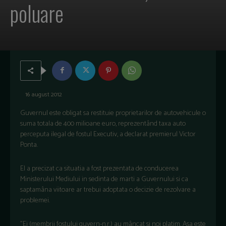
poluare
16 august 2012
Guvernul este obligat sa restituie proprietarilor de autovehicule o
suma totala de 400 milioane euro, reprezentând taxa auto
perceputa ilegal de fostul Executiv, a declarat premierul Victor
Ponta.
El a precizat ca situatia a fost prezentata de conducerea
Ministerului Mediului in sedinta de marti a Guvernului si ca
saptamâna viitoare ar trebui adoptata o decizie de rezolvare a
problemei.
"Ei (membrii fostului guvern-n.r.) au mâncat si noi platim. Asa este