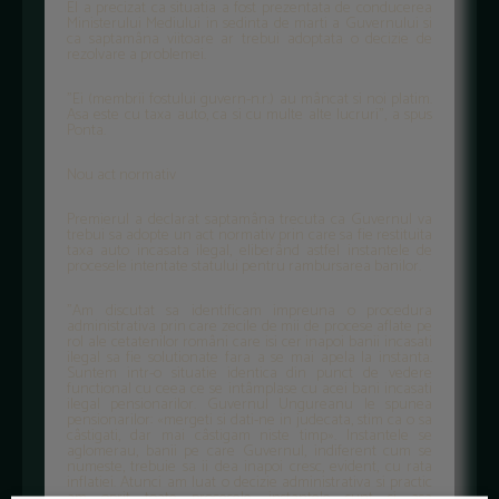
El a precizat ca situatia a fost prezentata de conducerea
Ministerului Mediului in sedinta de marti a Guvernului si
ca saptamâna viitoare ar trebui adoptata o decizie de
rezolvare a problemei.
"Ei (membrii fostului guvern-n.r.) au mâncat si noi platim.
Asa este cu taxa auto, ca si cu multe alte lucruri", a spus
Ponta.
Nou act normativ
Premierul a declarat saptamâna trecuta ca Guvernul va
trebui sa adopte un act normativ prin care sa fie restituita
taxa auto incasata ilegal, eliberând astfel instantele de
procesele intentate statului pentru rambursarea banilor.
"Am discutat sa identificam impreuna o procedura
administrativa prin care zecile de mii de procese aflate pe
rol ale cetatenilor români care isi cer inapoi banii incasati
ilegal sa fie solutionate fara a se mai apela la instanta.
Suntem intr-o situatie identica din punct de vedere
functional cu ceea ce se intâmplase cu acei bani incasati
ilegal pensionarilor. Guvernul Ungureanu le spunea
pensionarilor: «mergeti si dati-ne in judecata, stim ca o sa
câstigati, dar mai câstigam niste timp». Instantele se
aglomerau, banii pe care Guvernul, indiferent cum se
numeste, trebuie sa ii dea inapoi cresc, evident, cu rata
inflatiei. Atunci am luat o decizie administrativa si practic
am oprit toate procesele, instantele sunt si asa