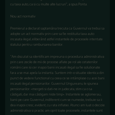
cu taxa auto, ca si cu multe alte lucruri", a spus Ponta.
Nou act normativ
Premierul a declarat saptamâna trecuta ca Guvernul va trebui sa
adopte un act normativ prin care sa fie restituita taxa auto
incasata ilegal, eliberând astfel instantele de procesele intentate
statului pentru rambursarea banilor.
"Am discutat sa identificam impreuna o procedura administrativa
prin care zecile de mii de procese aflate pe rol ale cetatenilor
români care isi cer inapoi banii incasati ilegal sa fie solutionate
fara a se mai apela la instanta. Suntem intr-o situatie identica din
punct de vedere functional cu ceea ce se intâmplase cu acei bani
incasati ilegal pensionarilor. Guvernul Ungureanu le spunea
pensionarilor: «mergeti si dati-ne in judecata, stim ca o sa
câstigati, dar mai câstigam niste timp». Instantele se aglomerau,
banii pe care Guvernul, indiferent cum se numeste, trebuie sa ii
dea inapoi cresc, evident, cu rata inflatiei. Atunci am luat o decizie
administrativa si practic am oprit toate procesele, instantele sunt