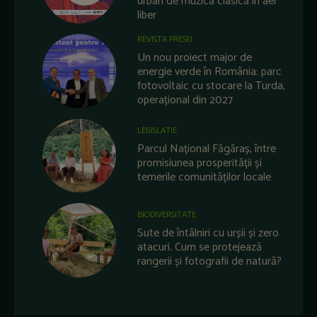
urban de muzică clasică în aer
liber
REVISTA PRESEI
Un nou proiect major de
energie verde în România: parc
fotovoltaic cu stocare la Turda,
operațional din 2027
LEGISLATIE
Parcul Național Făgăraș, între
promisiunea prosperității și
temerile comunităților locale
BIODIVERSITATE
Sute de întâlniri cu urșii și zero
atacuri. Cum se protejează
rangerii și fotografii de natură?