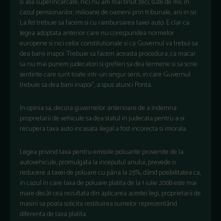
si asa superincarcate, nici nu am mai tinut zeci, sute de mii, in
cazul pensionarilor, milioane de oameni prin tribunale, ani in sir.
La fel trebuie sa facem si cu rambursarea taxei auto. E clar ca
legea adoptata anterior care nu corespundea normelor
europene si nici celor constitutionale si ca Guvernul va trebui sa
dea banii inapoi. Trebuie sa facem aceasta procedura, ca macar
sa nu mai punem judecatori si grefieri sa dea termene si sa scrie
sentinte care sunt toate intr-un singur sens, in care Guvernul
trebuie sa dea bani inapoi", a spus atunci Ponta.
In opinia sa, decizia guvernelor anterioare de a indemna
proprietarii de vehicule sa dea statul in judecata pentru a-si
recupera taxa auto incasata ilegal a fost incorecta si imorala.
Legea privind taxa pentru emisiile poluante provenite de la
autovehicule, promulgata la inceputul anului, prevede o
reducere a taxei de poluare cu pâna la 25%, dând posibilitatea ca,
in cazul in care taxa de poluare platita de la 1 iulie 2008 este mai
mare decât cea rezultata din aplicarea acestei legi, proprietarii de
masini sa poata solicita restituirea sumelor reprezentând
diferenta de taxa platita.