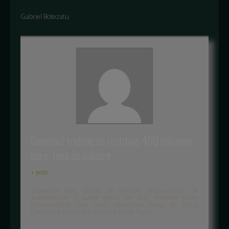
Gabriel Botezatu
Guvernul trebuie sa restituie 400 milioane
euro, taxa de poluare
+ posts
Guvernul este obligat sa restituie proprietarilor de
autovehicule o suma totala de 400 milioane euro,
reprezentând taxa auto perceputa ilegal de fostul
Executiv, a declarat premierul Victor Ponta.