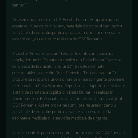
sanitari”.
De asemenea, scolile din C.A. Rosetti, Letea si Periprava au fost
dotate cu truse de prim ajutor, materiale didactice si carti pentru
activitatile de educatie pentru sanatate, in urma unei donatii in
valoare de 15.000 de euro realizata de GSK Romania.
Proiectul “Pelicanii sanitari” face parte dintr-o initiativa mai
ampla, denumita “Sanatatea copiilor din Delta Dunarii”, care se
deruleaza de la sfarsitul anului 2011. Ea este destinata
comunitatilor izolate din Delta. Proiectul "Pelicanii sanitari" isi
propune sa raspunda unora dintre cele mai stringente probleme
mentionate in Delta Warning Report 2012 – Raportul de evaluare
a starii de sanatate a copiilor din Delta Dunarii – realizat in
noiembrie 2011 de Asociatia Salvati Dunarea si Delta cu sprijinul
GSK Romania. Aceste probleme sunt lipsa resurselor pentru
activitatile de educatie pentru sanatate si accesul dificil la
cabinetele medicale si la serviciile medicale de urgenta.
In acest context, pana la inceputul anului scolar 2012-2013, inca 11