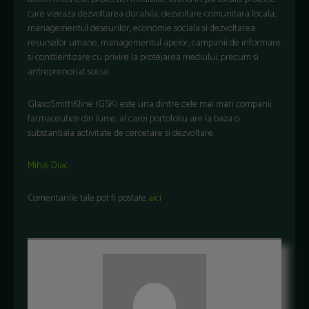
care vizeaza dezvoltarea durabila, dezvoltare comunitara locala,
managementul deseurilor, economie sociala si dezvoltarea
resurselor umane, managementul apelor, campanii de informare
si constientizare cu privire la protejarea mediului, precum si
antreprenoriat social.
GlaxoSmithKline (GSK) este una dintre cele mai mari companii
farmaceutice din lume, al carei portofoliu are la baza o
substantiala activitate de cercetare si dezvoltare.
Mihai Diac
Comentariile tale pot fi postate
aici