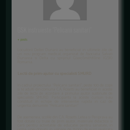
GSK instruieste "Pelicanii sanitari"
+ posts
Locuitorii Deltei Dunarii au beneficiat in ultimele zile de
un nou program medical, organizat de Asociatia Salvati
Dunarea si Delta cu sprijinul GlaxoSmithKline (GSK)
Romania.
Lectii de prim-ajutor cu specialisti SMURD
In cadrul proiectului “Pelicanii sanitari”, peste 100 de copii
si 14 adulti din comuna C.A. Rosetti au beneficiat in aceste
zile de lectii de acordare a primului ajutor sustinute de
specialistii SMURD. Participantii la aceste cursuri s-au
constituit in echipe de interventie rapida in caz de
urgenta, denumite “Pelicanii sanitari”.
De asemenea, scolile din C.A. Rosetti, Letea si Periprava au
fost dotate cu truse de prim ajutor, materiale didactice si
carti pentru activitatile de educatie pentru sanatate, in
urma unei donatii in valoare de 15.000 de euro realizata