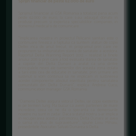
Sprijin financiar de peste 62.000 de euro
Sprijinul financiar al GSK Romania a totalizat pana acum
peste 62.000 de euro, la care s-au adaugat donatii in
produse precum si expertiza specialistilor companiei, in
domeniul medical si de comunicare.
”Implicarea noastra in proiectul Pelicanii sanitari este o
continuare fireasca a faptului ca suntem alaturi de copiii
Deltei inca de anul trecut, in programul prin care ne
propunem sa imbunatatim starea de sanatate a acestora.
Raportul Delta Warning Report 2012 – realizat la finele
anului 2011 si prin care a fost evaluata starea de sanatate
a copiilor din Delta Dunarii a aratat ca una dintre
principalele nevoi ale oamenilor din aceasta zona izolata
a tarii este cea de educatie in sanatate, prin urmare am
sustinut si vom continua sa ne implicam in sustinerea
acestei componente absolut esentiala pentru sanatatea
comunitatii din Delta Dunarii”, explica Andreia Cucu,
communication manager GSK Romania.
“Oamenii Deltei asigura viitorul Deltei, iar copiii existenta
ei pe termen lung. Ma bucur ca avem parteneri de mare
incredere, ceea ce ne da o speranta ca demersurile
noastre nu sunt in zadar. Daca si statul nostru s-ar implica
in recuperarea acestui patrimoniu, Delta Dunarii ar avea
o sansa in plus de supravietuire”, spune Liviu Mihaiu,
presedintele Asociatiei Salvati Dunarea si Delta.