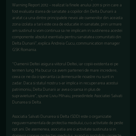
Warning Report 2012 – realizat la finele anului 2011 si prin care a
fost evaluata starea de sanatate a copiilor din Delta Dunarii a
aratat ca una dintre principalele nevoi ale oamenilor din aceasta
zona izolata a tarii este cea de educatie in sanatate, prin urmare
am sustinut si vom continua sa ne implicam in sustinerea acestei
componente absolut esentiala pentru sanatatea comunitatii din
Delta Dunarii”, explica Andreia Cucu, communication manager
GSK Romania.
“Oamenii Deltei asigura viitorul Deltei, iar copiii existenta ei pe
termen lung. Ma bucur ca avem parteneri de mare incredere,
ceea ce ne da o speranta ca demersurile noastre nu sunt in
zadar. Daca si statul nostru s-ar implica in recuperarea acestui
patrimoniu, Delta Dunarii ar avea o sansa in plus de
supravietuire”, spune Liviu Mihaiu, presedintele Asociatiei Salvati
Dunarea si Delta.
Asociatia Salvati Dunarea si Delta (SDD) este o organizatie
neguvernamentala de protectia mediului, cu o activitate de peste
opt ani. De asemenea, asociatia are o activitate sustinuta si in
domenii conexe protectiei mediului, avand in portofoliu proiecte