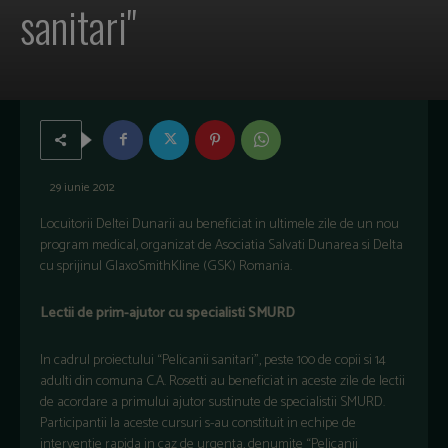
sanitari"
29 iunie 2012
Locuitorii Deltei Dunarii au beneficiat in ultimele zile de un nou
program medical, organizat de Asociatia Salvati Dunarea si Delta
cu sprijinul GlaxoSmithKline (GSK) Romania.
Lectii de prim-ajutor cu specialisti SMURD
In cadrul proiectului “Pelicanii sanitari”, peste 100 de copii si 14
adulti din comuna C.A. Rosetti au beneficiat in aceste zile de lectii
de acordare a primului ajutor sustinute de specialistii SMURD.
Participantii la aceste cursuri s-au constituit in echipe de
interventie rapida in caz de urgenta, denumite “Pelicanii