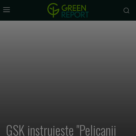
GSK instruieste "Pelicanii