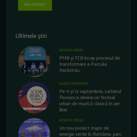
MĂ ABONEZ
Ultimele știri
REVISTA PRESEI
PMB și FCB încep procesul de
transformare a Parcului
Herăstrău
SLIDER HOMEPAGE
Pe 11 și 12 septembrie, cartierul
Floreasca devine un festival
urban de muzică clasică în aer
liber
REVISTA PRESEI
Un nou proiect major de
energie verde în România: parc