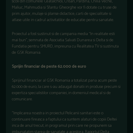
scoli din comunele Ceatalchioi, Crisan, Pardina, Chilia Veche,
Maliuc, Mahmudia si Sfantu Gheorghe vor fi dotate cu truse de
prim ajutor, mulaje si planse didactice, carti de specialitate si
atlase utile in cadrul activitatilor de educatie pentru sanatate.
Proiectul a fost sustinut si de campania media “In realitate esti
mai bun”, semnata de Asociatia Salvati Dunarea si Delta si de
Fundatia pentru SMURD, impreuna cu Realitatea TV si sustinuta
de GSK Romania.
Sprijin financiar de peste 62.000 de euro
Sprijinul financiar al GSK Romania a totalizat pana acum peste
62.000 de euro, la care s-au adaugat donatii in produse precum si
expertiza specialistilor companiei, in domeniul medical si de
comunicare.
”Implicarea noastra in proiectul Pelicanii sanitari este o
continuare fireasca a faptului ca suntem alaturi de copiii Deltei
inca de anul trecut, in programul prin care ne propunem sa
imbunatatim starea de sanatate a acestora. Raportul Delta