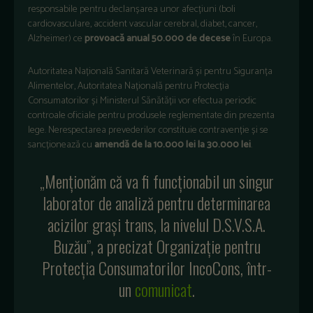
responsabile pentru declanșarea unor afecțiuni (boli
cardiovasculare, accident vascular cerebral, diabet, cancer,
Alzheimer) ce
provoacă anual 50.000 de decese
în Europa.
Autoritatea Națională Sanitară Veterinară și pentru Siguranța
Alimentelor, Autoritatea Națională pentru Protecția
Consumatorilor și Ministerul Sănătății vor efectua periodic
controale oficiale pentru produsele reglementate din prezenta
lege. Nerespectarea prevederilor constituie contravenție și se
sancționează cu
amendă de la 10.000 lei la 30.000 lei
.
„Menționăm că va fi funcționabil un singur
laborator de analiză pentru determinarea
acizilor grași trans, la nivelul D.S.V.S.A.
Buzău”, a precizat Organizație pentru
Protecția Consumatorilor IncoCons, într-
un
comunicat
.