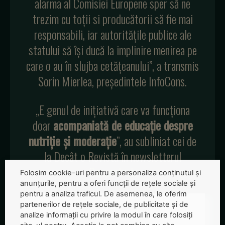
alarma al Comisiei Europene sper să ne
trezim cu toții si producătorii să fie mai
responsabili, iar autoritățile publice ale
statului să își ducă la implinire menirea pe
care o au în slujba cetățeanului”, a transmis
Sorin Mierlea, președintele InfoCons.
„E genul de inițiativă care va funcționa
doar
acompaniată de educație despre
nutriție și moderație
”, au subliniat cei de
la Decât o Revistă în newsletterul
Concentrat
.
Folosim cookie-uri pentru a personaliza conținutul și
anunțurile, pentru a oferi funcții de rețele sociale și
pentru a analiza traficul. De asemenea, le oferim
partenerilor de rețele sociale, de publicitate și de
analize informații cu privire la modul în care folosiți