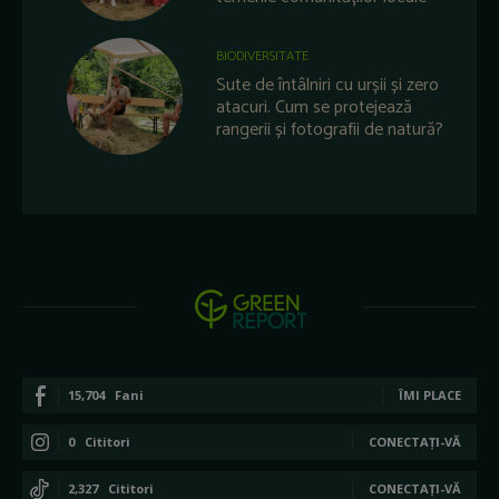
BIODIVERSITATE
Sute de întâlniri cu urșii și zero
atacuri. Cum se protejează
rangerii și fotografii de natură?
15,704
Fani
ÎMI PLACE
0
Cititori
CONECTAȚI-VĂ
2,327
Cititori
CONECTAȚI-VĂ