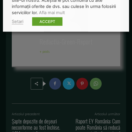
site-ul nostru. Aceștia le pot combina cu alte
informații oferite de dvs. sau culese în urma folosirii
serviciilor lor.
Afla mai mult
Setari
ACCEPT
Redactia-Green-Report
+ posts
Articolul precedent
Articolul următor
Șapte depozite de deșeuri
Raport EY România: Cum
neconforme au fost închise.
poate România să reducă