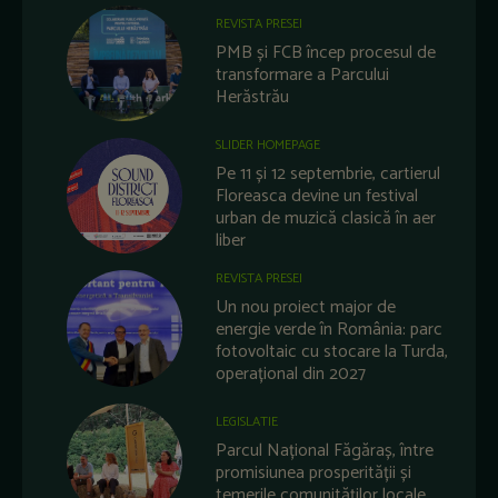
REVISTA PRESEI
PMB și FCB încep procesul de
transformare a Parcului
Herăstrău
SLIDER HOMEPAGE
Pe 11 și 12 septembrie, cartierul
Floreasca devine un festival
urban de muzică clasică în aer
liber
REVISTA PRESEI
Un nou proiect major de
energie verde în România: parc
fotovoltaic cu stocare la Turda,
operațional din 2027
LEGISLATIE
Parcul Național Făgăraș, între
promisiunea prosperității și
temerile comunităților locale