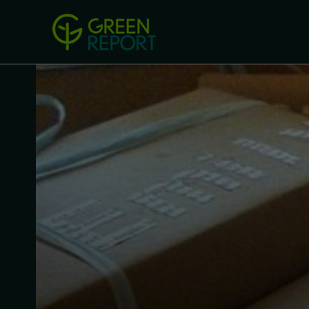
Green Revolution
Conferințel
ACASA
LEGISLAȚIE
B