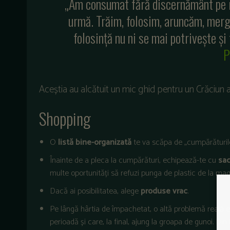
„Am consumat fără discernământ pe re
urmă. Trăim, folosim, aruncăm, merg
folosință nu ni se mai potrivește și
P
Aceștia au alcătuit un mic ghid pentru un Crăciun
Shopping
O
listă bine-organizată
te va scăpa de „cumpărăturil
Înainte de a pleca la cumpărături, echipează-te cu
sac
multe oportunități să refuzi punga de plastic de la mag
Dacă ai posibilitatea, alege
produse vrac
.
Pe lângă hârtia de împachetat, o altă problemă reală 
perioadă și care, la final, ajung la groapa de gunoi. Din