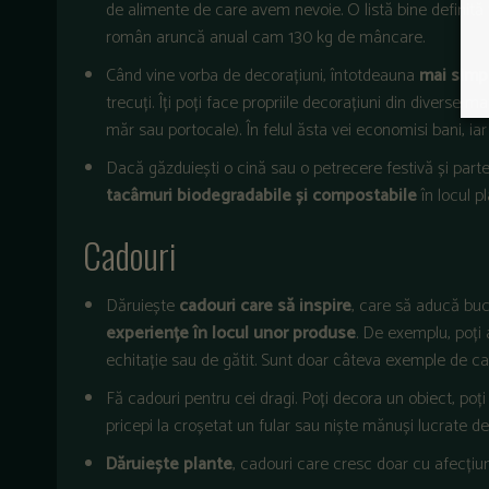
de alimente de care avem nevoie. O listă bine definită 
român aruncă anual cam 130 kg de mâncare.
Când vine vorba de decorațiuni, întotdeauna
mai simp
trecuți. Îți poți face propriile decorațiuni din diverse m
măr sau portocale). În felul ăsta vei economisi bani, iar
Dacă găzduiești o cină sau o petrecere festivă și parte
tacâmuri biodegradabile și compostabile
în locul pl
Cadouri
Dăruiește
cadouri care să inspire
, care să aducă buc
experiențe în locul unor produse
. De exemplu, poți 
echitație sau de gătit. Sunt doar câteva exemple de ca
Fă cadouri pentru cei dragi. Poți decora un obiect, poți
pricepi la croșetat un fular sau niște mănuși lucrate 
Dăruiește plante
, cadouri care cresc doar cu afecțiun