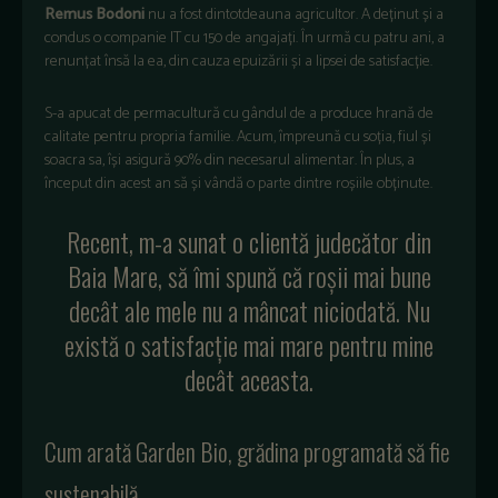
Remus Bodoni
nu a fost dintotdeauna agricultor. A deținut și a
condus o companie IT cu 150 de angajați. În urmă cu patru ani, a
renunțat însă la ea, din cauza epuizării și a lipsei de satisfacție.
S-a apucat de permacultură cu gândul de a produce hrană de
calitate pentru propria familie. Acum, împreună cu soția, fiul și
soacra sa, își asigură 90% din necesarul alimentar. În plus, a
început din acest an să și vândă o parte dintre roșiile obținute.
Recent, m-a sunat o clientă judecător din
Baia Mare, să îmi spună că roșii mai bune
decât ale mele nu a mâncat niciodată. Nu
există o satisfacție mai mare pentru mine
decât aceasta.
Cum arată Garden Bio, grădina programată să fie
sustenabilă