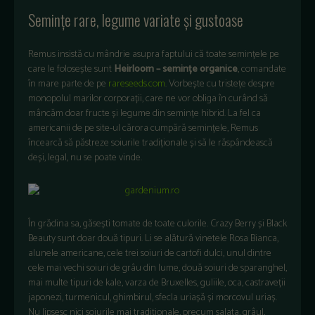
Semințe rare, legume variate și gustoase
Remus insistă cu mândrie asupra faptului că toate semințele pe
care le folosește sunt
Heirloom – semințe organice
, comandate
în mare parte de pe
rareseeds.com
. Vorbește cu tristețe despre
monopolul marilor corporații, care ne vor obliga în curând să
mâncăm doar fructe și legume din semințe hibrid. La fel ca
americanii de pe site-ul cărora cumpără semințele, Remus
încearcă să păstreze soiurile tradiționale și să le răspândească
deși, legal, nu se poate vinde.
În grădina sa, găsești tomate de toate culorile. Crazy Berry și Black
Beauty sunt doar două tipuri. Li se alătură vinetele Rosa Bianca,
alunele americane, cele trei soiuri de cartofi dulci, unul dintre
cele mai vechi soiuri de grâu din lume, două soiuri de sparanghel,
mai multe tipuri de kale, varza de Bruxelles, guliile, oca, castraveții
japonezi, turmenicul, ghimbirul, sfecla uriașă și morcovul uriaș.
Nu lipsesc nici soiurile mai tradiționale, precum salata, grâul,