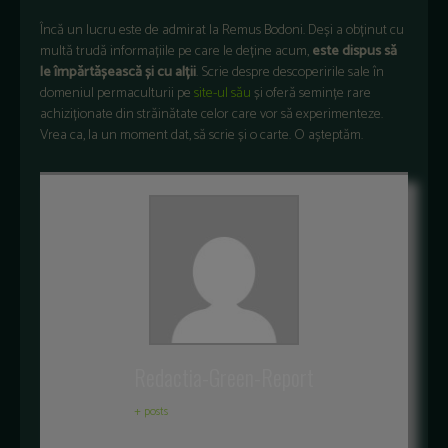
Încă un lucru este de admirat la Remus Bodoni. Deși a obținut cu
multă trudă informațiile pe care le deține acum,
este dispus să
le împărtășească și cu alții
. Scrie despre descoperirile sale în
domeniul permaculturii pe
site-ul său
și oferă semințe rare
achiziționate din străinătate celor care vor să experimenteze.
Vrea ca, la un moment dat, să scrie și o carte. O așteptăm.
Redactia-Green-Report
+ posts