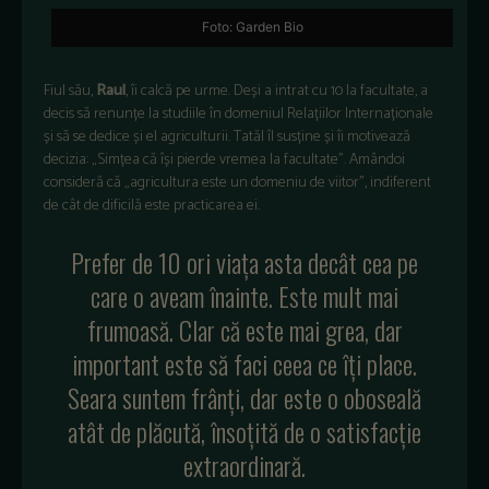
Foto: Garden Bio
Fiul său,
Raul
, îi calcă pe urme. Deși a intrat cu 10 la facultate, a
decis să renunțe la studiile în domeniul Relațiilor Internaționale
și să se dedice și el agriculturii. Tatăl îl susține și îi motivează
decizia: „Simțea că își pierde vremea la facultate”. Amândoi
consideră că „agricultura este un domeniu de viitor”, indiferent
de cât de dificilă este practicarea ei.
Prefer de 10 ori viața asta decât cea pe
care o aveam înainte. Este mult mai
frumoasă. Clar că este mai grea, dar
important este să faci ceea ce îți place.
Seara suntem frânți, dar este o oboseală
atât de plăcută, însoțită de o satisfacție
extraordinară.