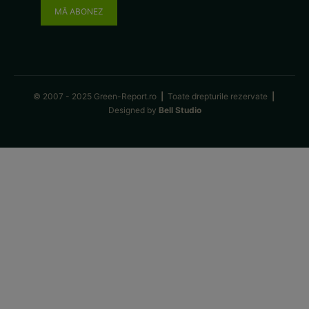
MĂ ABONEZ
© 2007 - 2025 Green-Report.ro
|
Toate drepturile rezervate
|
Designed by
Bell Studio