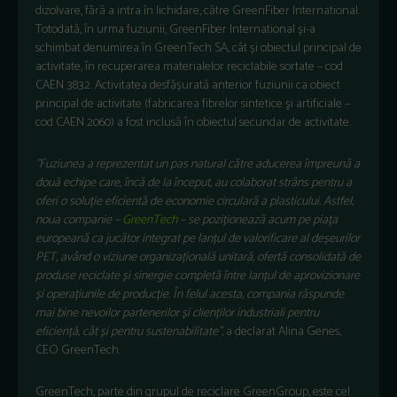
dizolvare, fără a intra în lichidare, către GreenFiber International.
Totodată, în urma fuziunii, GreenFiber International și-a
schimbat denumirea în GreenTech SA, cât și obiectul principal de
activitate, în recuperarea materialelor reciclabile sortate – cod
CAEN 3832. Activitatea desfășurată anterior fuziunii ca obiect
principal de activitate (fabricarea fibrelor sintetice şi artificiale –
cod CAEN 2060) a fost inclusă în obiectul secundar de activitate.
”Fuziunea a reprezentat un pas natural către aducerea împreună a
două echipe care, încă de la început, au colaborat strâns pentru a
oferi o soluție eficientă de economie circulară a plasticului. Astfel,
noua companie –
GreenTech
– se poziționează acum pe piața
europeană ca jucător integrat pe lanțul de valorificare al deșeurilor
PET, având o viziune organizațională unitară, ofertă consolidată de
produse reciclate și sinergie completă între lanțul de aprovizionare
și operațiunile de producție. În felul acesta, compania răspunde
mai bine nevoilor partenerilor și clienților industriali pentru
eficiență, cât și pentru sustenabilitate”,
a declarat Alina Genes,
CEO GreenTech.
GreenTech, parte din grupul de reciclare GreenGroup, este cel