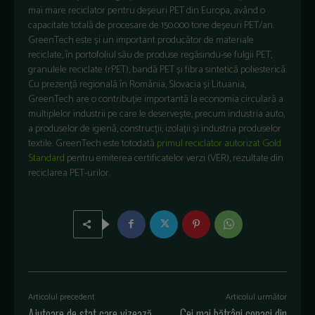
mai mare reciclator pentru deșeuri PET din Europa, având o
capacitate totală de procesare de 150.000 tone deșeuri PET/an.
GreenTech este și un important producător de materiale
reciclate, în portofoliul său de produse regăsindu-se fulgii PET,
granulele reciclate (rPET), bandă PET și fibra sintetică poliesterică.
Cu prezență regională în România, Slovacia și Lituania,
GreenTech are o contribuție importantă la economia circulară a
multiplelor industrii pe care le deservește, precum industria auto,
a produselor de igienă, construcții, izolații și industria produselor
textile. GreenTech este totodată
primul reciclator autorizat Gold
Standard
pentru emiterea certificatelor verzi (VER), rezultate din
reciclarea PET-urilor.
Articolul precedent
Articolul următor
Ajutoare de stat care vizează
Cei mai bătrâni copaci din