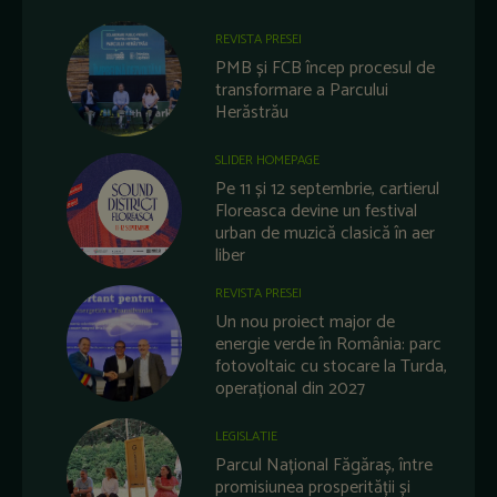
REVISTA PRESEI
PMB și FCB încep procesul de
transformare a Parcului
Herăstrău
SLIDER HOMEPAGE
Pe 11 și 12 septembrie, cartierul
Floreasca devine un festival
urban de muzică clasică în aer
liber
REVISTA PRESEI
Un nou proiect major de
energie verde în România: parc
fotovoltaic cu stocare la Turda,
operațional din 2027
LEGISLATIE
Parcul Național Făgăraș, între
promisiunea prosperității și