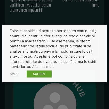
sprijinirea investițiilor pentru
lume
promovarea împăduririi
Folosim cookie-uri pentru a personaliza conținutul și
anunțurile, pentru a oferi funcții de rețele sociale și
Redactia-Green-Report
pentru a analiza traficul. De asemenea, le oferim
partenerilor de rețele sociale, de publicitate și de
analize informații cu privire la modul în care folosiți
site-ul nostru. Aceștia le pot combina cu alte
informații oferite de dvs. sau culese în urma folosirii
serviciilor lor.
Afla mai mult
Setari
ACCEPT