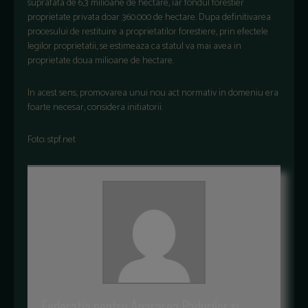
suprafata de 6,3 milioane de hectare, iar fondul forestier
proprietate privata doar 360.000 de hectare. Dupa definitivarea
procesului de restituire a proprietatilor forestiere, prin efectele
legilor proprietatii, se estimeaza ca statul va mai avea in
proprietate doua milioane de hectare.
In acest sens, promovarea unui nou act normativ in domeniu era
foarte necesar, considera initiatorii.
Foto: stpf.net
Federatia pentru Apararea Padurilor si