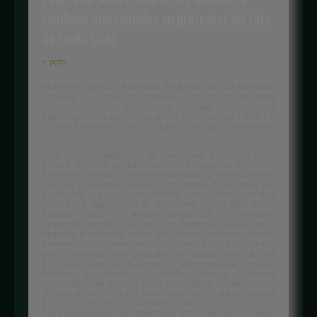
Confederatia Consilva au protestat azi fata
de Codul silvic
+ posts
Federatia pentru Apararea Padurilor si Confederatia
Consilva au organizat, miercuri, un miting pe tema
"Proiectul de cod silvic ce se dezbate in Parlament
legifereaza distrugerea padurilor". Evenimentul a avut loc
in Piata Revolutiei, in fata Bibliotecii Centrale Universitare.
O propunere legislativa de modificare a Codului silvic,
initiata de 34 de parlamentari din tot spectrul politic din
Romania, prevede o crestere a sanctiunilor pentru taierea
abuziva a padurilor, releva un comunicat de presa dat
publicitatii, luni, 24 septembrie, de Comisia pentru
silvicultura, agricultura si dezvoltare rurala din Senat.
Initiatorii sustin ca actualul proiect de act normativ
raspunde cerintelor actuale din domeniul silviculturii si
respecta prevederile legale ale Uniunii Europene. Printre
prevederile propunerii se numara crearea cadrului juridic
pentru administrarea padurilor prin ocoale silvice de stat
si private; intarirea disciplinei in administrarea fondului
forestier si cresterea suprafetei acestuia; cresterea
responsabilitatii factorilor de raspundere si decizie din
domeniul silvic; simplificarea birocratiei in administrarea
fondului forestier. De asemenea, pana in anul 2030, in
baza Programului de impadurire vor fi plantate cu puieti