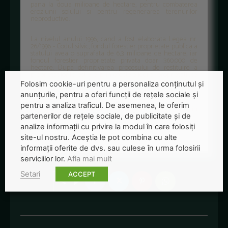
pana la doua milioane de hectare, pentru combaterea
eroziunii solului si pentru regenerarea terenurilor
neproductive.
La nivelul anului 1996, cand a fost elaborata Legea nr.
26/1996 - Codul silvic, fondul forestier proprietate publica a
statului avea o suprafata de 6,3 milioane de hectare, iar
fondul forestier proprietate privata doar 360.000 de
hectare. Dupa definitivarea procesului de restituire a
proprietatilor forestiere, prin efectele legilor proprietatii, se
estimeaza ca statul va mai avea in proprietate doua
Folosim cookie-uri pentru a personaliza conținutul și
milioane de hectare.
anunțurile, pentru a oferi funcții de rețele sociale și
pentru a analiza traficul. De asemenea, le oferim
In acest sens, promovarea unui nou act normativ in
domeniu era foarte necesar, considera initiatorii.
partenerilor de rețele sociale, de publicitate și de
analize informații cu privire la modul în care folosiți
Foto: stpf.net
site-ul nostru. Aceștia le pot combina cu alte
informații oferite de dvs. sau culese în urma folosirii
serviciilor lor.
Afla mai mult
Setari
ACCEPT