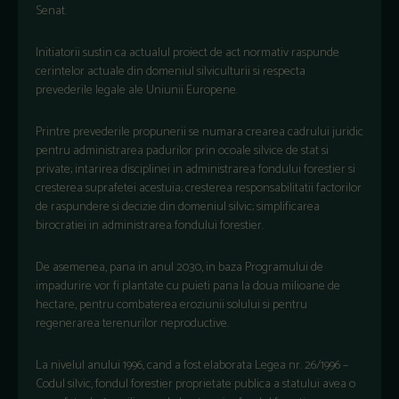
Senat.
Initiatorii sustin ca actualul proiect de act normativ raspunde
cerintelor actuale din domeniul silviculturii si respecta
prevederile legale ale Uniunii Europene.
Printre prevederile propunerii se numara crearea cadrului juridic
pentru administrarea padurilor prin ocoale silvice de stat si
private; intarirea disciplinei in administrarea fondului forestier si
cresterea suprafetei acestuia; cresterea responsabilitatii factorilor
de raspundere si decizie din domeniul silvic; simplificarea
birocratiei in administrarea fondului forestier.
De asemenea, pana in anul 2030, in baza Programului de
impadurire vor fi plantate cu puieti pana la doua milioane de
hectare, pentru combaterea eroziunii solului si pentru
regenerarea terenurilor neproductive.
La nivelul anului 1996, cand a fost elaborata Legea nr. 26/1996 –
Codul silvic, fondul forestier proprietate publica a statului avea o