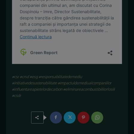
#csr #crsd #esg #responsabilitatedemediu
#initiativedesustenabilitate #impactuldemediualcompaniilor
#influentareapietelordecarbon #eliminareacombustibililorfosili
#csdr