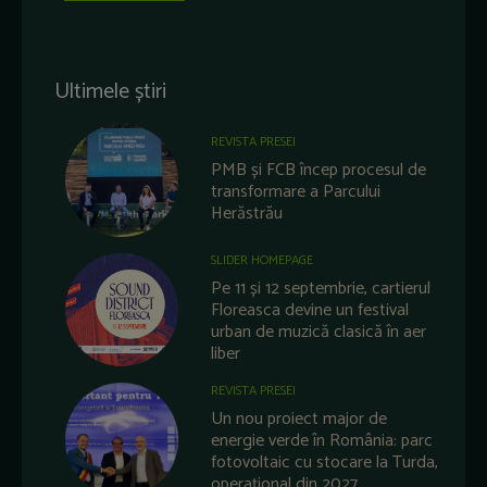
Ultimele știri
REVISTA PRESEI
PMB și FCB încep procesul de
transformare a Parcului
Herăstrău
SLIDER HOMEPAGE
Pe 11 și 12 septembrie, cartierul
Floreasca devine un festival
urban de muzică clasică în aer
liber
REVISTA PRESEI
Un nou proiect major de
energie verde în România: parc
fotovoltaic cu stocare la Turda,
operațional din 2027