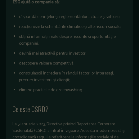
ESG ajută o companie să:
răspundă cerințelor și reglementărilor actuale și viitoare;
reacționeze la schimbările climatice și alte riscuri sociale;
obțină informații reale despre riscurile și oportunitățile
companiei;
devină mai atractivă pentru investitori;
descopere valoare competitivă;
construiască încredere în rândul factorilor interesați,
precum investitorii și clienții;
elimine practicile de greenwashing.
Ce este CSRD?
La 5 ianuarie 2023, Directiva privind Raportarea Corporate
Sustenabilă (CSRD) a intrat în vigoare. Aceasta modernizează și
consolidează regulile referitoare la informațiile sociale și de