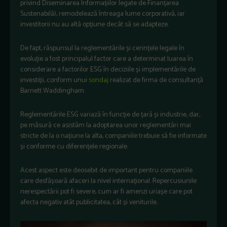
privind Diseminarea Informațiilor legate de Finanțarea
Sustenabilă), remodelează întreaga lume corporativă, iar
investitorii nu au altă opțiune decât să se adapteze.
De fapt, răspunsul la reglementările și cerințele legale în
evoluție a fost principalul factor care a determinat luarea în
considerare a factorilor ESG în deciziile și implementările de
investiții, conform unui
sondaj
realizat de firma de consultanță
Barnett Waddingham.
Reglementările ESG variază în funcție de țară și industrie, dar,
pe măsură ce asistăm la adoptarea unor reglementări mai
stricte de la o națiune la alta, companiile trebuie să fie informate
și conforme cu diferențele regionale.
Acest aspect este deosebit de important pentru companiile
care desfășoară afaceri la nivel internațional. Repercusiunile
nerespectării pot fi severe, cum ar fi amenzi uriașe care pot
afecta negativ atât publicitatea, cât și veniturile.