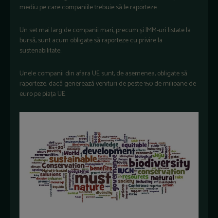
mediu pe care companiile trebuie să le raporteze.
Un set mai larg de companii mari, precum și IMM-uri listate la
bursă, sunt acum obligate să raporteze cu privire la
sustenabilitate.
Unele companii din afara UE sunt, de asemenea, obligate să
raporteze, dacă generează venituri de peste 150 de milioane de
euro pe piața UE.