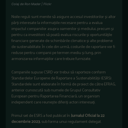
Colaj de Ron Mader | Flickr
Noile reguli sunt menite să asigure accesul investitorilor și altor
părți interesate la informațiile necesare pentru a evalua
impactul companiilor asupra oamenilor și mediului, precum și
pentru ca investitorii să poată evalua riscurile și oportunitățile
financiare generate de schimbările climatice și alte probleme
de sustenabilitate. În cele din urmă, costurile de raportare vor fi
reduse pentru companii pe termen mediu și lung, prin
armonizarea informațiilor care trebuie furnizate.
Companiile supuse CSRD vor trebui să raporteze conform
Standardelor Europene de Raportare a Sustenabilității (ESRS).
Standardele sunt elaborate în formă de proiect de către EFRAG,
anterior cunoscută sub numele de Grupul Consultativ
European pentru Raportarea Financiară, un organism
independent care reunește diferiți actori interesați.
Primul set de ESRS a fost publicat în
Jurnalul Oficial la 22
decembrie 2023
, sub forma unui regulament delegat.