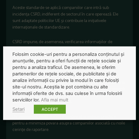
Aceste standarde se aplică companiilor care intră sub
incidența CSRD, indiferent de sectorul în care operează. Ele
sunt adaptate politicilor UE și contribuie la inițiativele
internaționale de standardizare.
CSRD impune, de asemenea, verificarea informațiilor de
sustenabilitate raportate de companii și va prevedea o
Folosim cookie-uri pentru a personaliza conținutul și
taxonomie digitală a informațiilor legate de sustenabilitate.
anunțurile, pentru a oferi funcții de rețele sociale și
pentru a analiza traficul. De asemenea, le oferim
În septembrie 2024, Comisarul pentru Servicii Financiare,
partenerilor de rețele sociale, de publicitate și de
Stabilitate Financiară și Uniunea Piețelor de Capital, Mairead
analize informații cu privire la modul în care folosiți
McGuinness, a trimis o scrisoare statelor membre referitoare la
site-ul nostru. Aceștia le pot combina cu alte
CSRD. Scrisoarea descrie măsurile luate de Comisia Europeană
informații oferite de dvs. sau culese în urma folosirii
pentru a asigura implementarea proporțională a cadrului de
serviciilor lor.
Afla mai mult
raportare corporativă sustenabilă.
Setari
ACCEPT
De asemenea, invită statele membre să ia măsuri practice
pentru a minimiza povara asupra companiilor asociată cu noile
cerințe de raportare.