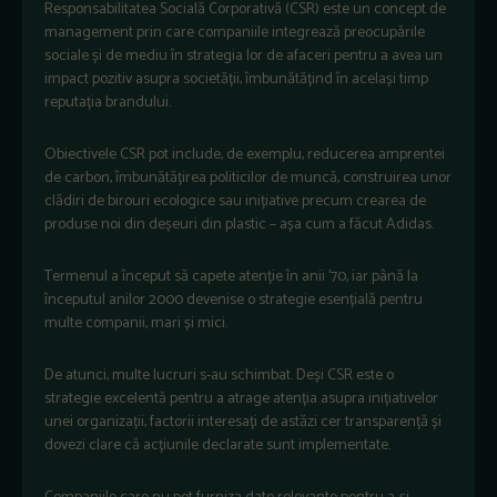
Responsabilitatea Socială Corporativă (CSR) este un concept de
management prin care companiile integrează preocupările
sociale și de mediu în strategia lor de afaceri pentru a avea un
impact pozitiv asupra societății, îmbunătățind în același timp
reputația brandului.
Obiectivele CSR pot include, de exemplu, reducerea amprentei
de carbon, îmbunătățirea politicilor de muncă, construirea unor
clădiri de birouri ecologice sau inițiative precum crearea de
produse noi din deșeuri din plastic – așa cum a făcut Adidas.
Termenul a început să capete atenție în anii ’70, iar până la
începutul anilor 2000 devenise o strategie esențială pentru
multe companii, mari și mici.
De atunci, multe lucruri s-au schimbat. Deși CSR este o
strategie excelentă pentru a atrage atenția asupra inițiativelor
unei organizații, factorii interesați de astăzi cer transparență și
dovezi clare că acțiunile declarate sunt implementate.