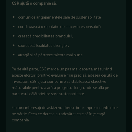
CSR ajută o companie să:
comunice angajamentele sale de sustenabilitate;
construiască o reputație de afacere responsabilă;
crească credibilitatea brandului;
sporească loialitatea clienților;
atragă și să păstreze talente mai bune.
Pe de altă parte, ESG merge un pas mai departe, măsurând
aceste eforturi printr-o evaluare mai precisă, adesea cerută de
investitori. ESG ajută companiile să stabilească obiective
măsurabile pentru a arăta progresul lor și unde se află pe
parcursul călătoriei lor spre sustenabilitate.
Factorii interesați de astăzi nu doresc ținte impresionante doar
pe hârtie. Ceea ce doresc cu adevărat este să înțeleagă
compania.