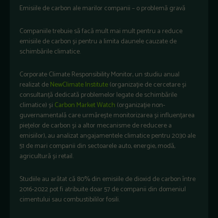
Emisiile de carbon ale marilor companii – o problemă gravă
Companiile trebuie să facă mult mai mult pentru a reduce
emisiile de carbon și pentru a limita daunele cauzate de
schimbările climatice.
Corporate Climate Responsibility Monitor, un studiu anual
realizat de
NewClimate Institute
(organizație de cercetare și
consultanță dedicată problemelor legate de schimbările
climatice) și
Carbon Market Watch
(organizație non-
guvernamentală care urmărește monitorizarea și influențarea
piețelor de carbon și a altor mecanisme de reducere a
emisiilor), au analizat angajamentele climatice pentru 2030 ale
51 de mari companii din sectoarele auto, energie, modă,
agricultură și retail.
Studiile au arătat că 80% din emisiile de dioxid de carbon între
2016-2022 pot fi atribuite doar 57 de companii din domeniul
cimentului sau combustibililor fosili.