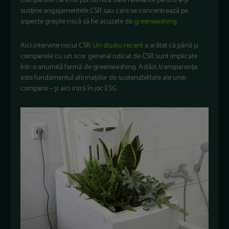
Companiile care nu pot furniza date relevante pentru a-și
susține angajamentele CSR sau care se concentrează pe
aspecte greșite riscă să fie acuzate de
greenwashing
.
Aici intervine riscul CSR.
Un studiu recent
a arătat că până și
companiile cu un scor general ridicat de CSR sunt implicate
într-o anumită formă de greenwashing. Astăzi, transparența
este fundamentul afirmațiilor de sustenabilitate ale unei
companii – și aici intră în joc ESG.