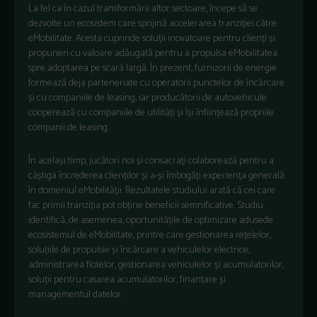
La fel ca în cazul transformării altor sectoare, începe să se
dezvolte un ecosistem care sprijină accelerarea tranziției către
eMobilitate. Acesta cuprinde soluții inovatoare pentru clienți și
propuneri cu valoare adăugată pentru a propulsa eMobilitatea
spre adoptarea pe scară largă. În prezent, furnizorii de energie
formează deja parteneriate cu operatorii punctelor de încărcare
și cu companiile de leasing, iar producătorii de autovehicule
cooperează cu companiile de utilități și își înființează propriile
companii de leasing.
În același timp, jucători noi și consacrați colaborează pentru a
câștiga încrederea clienților și a-și îmbogăți experiența generală
în domeniul eMobilității. Rezultatele studiului arată că cei care
fac primii tranziția pot obține beneficii semnificative. Studiu
identifică, de asemenea, oportunitățile de optimizare adusede
ecosistemul de eMobilitate, printre care gestionarea rețelelor,
soluțiile de propulsie și încărcare a vehiculelor electrice,
administrarea flotelor, gestionarea vehiculelor și acumulatorilor,
soluții pentru casarea acumulatorilor, finanțare și
managementul datelor.