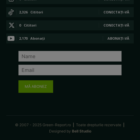
2,326
Cititori
CONECTAȚI-VĂ
0
Cititori
CONECTAȚI-VĂ
2,170
Abonați
ABONAȚI-VĂ
MĂ ABONEZ
© 2007 - 2025 Green-Report.ro
|
Toate drepturile rezervate
|
Designed by
Bell Studio