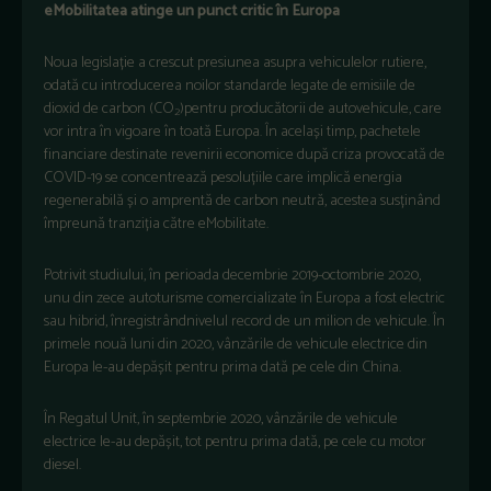
eMobilitatea
atinge un punct critic în Europa
Noua legislație a crescut presiunea asupra vehiculelor rutiere,
odată cu introducerea noilor standarde legate de emisiile de
dioxid de carbon (CO
)pentru producătorii de autovehicule, care
2
vor intra în vigoare în toată Europa. În același timp, pachetele
financiare destinate revenirii economice după criza provocată de
COVID-19 se concentrează pesoluțiile care implică energia
regenerabilă și o amprentă de carbon neutră, acestea susținând
împreună tranziția către eMobilitate.
Potrivit studiului, în perioada decembrie 2019-octombrie 2020,
unu din zece autoturisme comercializate în Europa a fost electric
sau hibrid, înregistrândnivelul record de un milion de vehicule. În
primele nouă luni din 2020, vânzările de vehicule electrice din
Europa le-au depășit pentru prima dată pe cele din China.
În Regatul Unit, în septembrie 2020, vânzările de vehicule
electrice le-au depășit, tot pentru prima dată, pe cele cu motor
diesel.