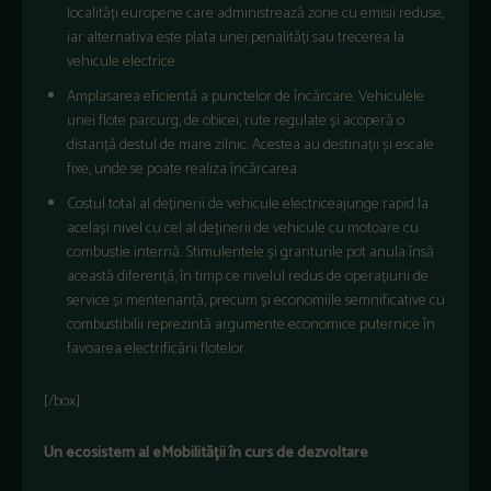
localități europene care administrează zone cu emisii reduse,
iar alternativa este plata unei penalități sau trecerea la
vehicule electrice.
Amplasarea eficientă a punctelor de încărcare. Vehiculele
unei flote parcurg, de obicei, rute regulate și acoperă o
distanță destul de mare zilnic. Acestea au destinații și escale
fixe, unde se poate realiza încărcarea.
Costul total al deținerii de vehicule electriceajunge rapid la
același nivel cu cel al deținerii de vehicule cu motoare cu
combustie internă. Stimulentele și granturile pot anula însă
această diferență, în timp ce nivelul redus de operațiuni de
service și mentenanță, precum și economiile semnificative cu
combustibilii reprezintă argumente economice puternice în
favoarea electrificării flotelor.
[/box]
Un ecosistem al eMobilității în curs de dezvoltare