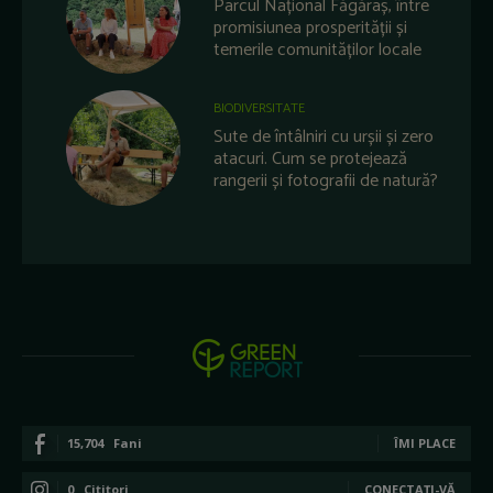
Parcul Național Făgăraș, între
promisiunea prosperității și
temerile comunităților locale
BIODIVERSITATE
Sute de întâlniri cu urșii și zero
atacuri. Cum se protejează
rangerii și fotografii de natură?
15,704
Fani
ÎMI PLACE
0
Cititori
CONECTAȚI-VĂ