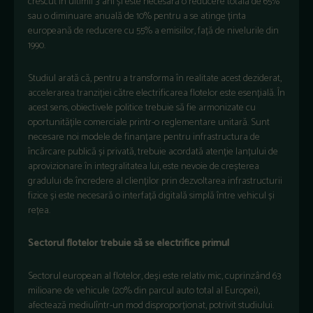
crescut în ultimii 3 ani și este necesară o reducere totală de 65%
sau o diminuare anuală de 10% pentru a se atinge ținta
europeană de reducere cu 55% a emisiilor, față de nivelurile din
1990.
Studiul arată că, pentru a transforma în realitate acest deziderat,
accelerarea tranziției către electrificarea flotelor este esențială. În
acest sens, obiectivele politice trebuie să fie armonizate cu
oportunitățile comerciale printr-o reglementare unitară. Sunt
necesare noi modele de finanțare pentru infrastructura de
încărcare publică și privată, trebuie acordată atenție lanțului de
aprovizionare în integralitatea lui, este nevoie de creșterea
gradului de încredere al clienților prin dezvoltarea infrastructurii
fizice și este necesară o interfață digitală simplă între vehicul și
rețea.
Sectorul flotelor trebuie să se electrifice primul
Sectorul european al flotelor, deși este relativ mic, cuprinzând 63
milioane de vehicule (20% din parcul auto total al Europei),
afectează mediulîntr-un mod disproporționat, potrivit studiului.