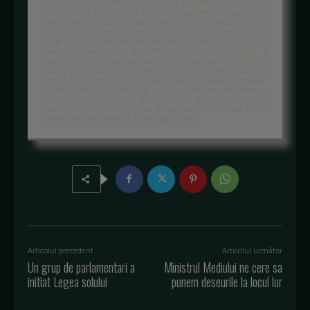
de risc in urmatorii 40 de ani", a avertizat Flannery.
Flannery a propus ca tarile dezvoltate sa cumpere
"securitate climatica" platind sate din tari precum Papua
Noua Guinee pentru a nu mai taia paduri si a reimpaduri.
"Cele 220 de gigatone de poluant cu carbon, cantitatea
care se gaseste in atmosfera, sunt o consecinta a
revolutiei industriale, iar noi suntem beneficiarii acesteia,
desi o mare parte din lume nu acorda atentie acestui
lucru", a mai precizat omul de stiinta australian. "Consider
ca este o datorie istorica pe care o avem fata de omenire.
Nu imi pot imagina o cale mai buna de a plati aceasta
datorie decat incercand sa ii ajutam pe cei mai saraci
oameni de pe planeta", a mai spus acesta.
Articolul precedent
Articolul următor
Un grup de parlamentari a
Ministrul Mediului ne cere sa
initiat Legea solului
punem deseurile la locul lor