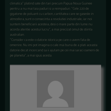
climatica" platind sate din tari precum Papua Noua Guinee
pentru a nu mai taia paduri si a reimpaduri. "Cele 220 de
gigatone de poluant cu carbon, cantitatea care se gaseste in
atmosfera, sunt o consecinta a revolutiei industriale, iar noi
suntem beneficiarii acesteia, desi o mare parte din lume nu
acorda atentie acestui lucru", a mai precizat omul de stiinta
australian.
"Consider ca este o datorie istorica pe care o avem fata de
omenire. Nu imi pot imagina o cale mai buna de a plati aceasta
datorie decat incercand sa ii ajutam pe cei mai saraci oameni de
pe planeta", a mai spus acesta.