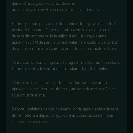
demonstra ca gazele cu efect de sera
au atins deja un nivel periculos, informeaza Reuters.
Flannery a mai spus ca raportul Comisiei Interguvernamentale
privind Schimbarea Climei va arata ca emisiile de gaze cu efect
de sera din atmosfera de la mijlocul anului 2005 au atins
aproximativ 455 de parti la un echivalent al dioxidului de carbon
de un milion – un nivel care nu era asteptat in urmatorii 10 ani.
"Am crezut ca vom atinge acest prag intr-un deceniu", a declarat
Flannery pentru televiziunea australiana, luni, 8 octombrie.
"Am crezut ca mai avem destul timp. Dar noile date arata ca
aproximativ la mijlocul anului 2005 am depasit acel prag", a mai
spus omul de stiinta.
Raportul stabileste ca volumul emisiilor de gaze cu efect de sera
din atmosfera a depasit pragul care ar putea cauza schimbari
climatice periculoase.