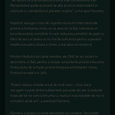
"Ne bazam inca activitatea economica pe combustibilul fosil.
Metabolismul acelei economii se afla acum in mod evident in
coliziune cu metabolismul planetei noastre", a mai spus Flannery.
Raportul adauga o nota de urgenta reuniunii internationale
privind schimbarea climei, ce va avea loc la Bali, Indonezia, in
luna decembrie, iconditiile in care reducerea emisiilor de gaze cu
efect de sera ar putea sa nu mai fie suficienta pentru a preveni
modificarea periculoasa a climei, a mai spus cercetatorul.
Ministrii Mediului din tarile membre ale ONU se vor intalni in
decembrie, in Bali, pentru a incepe convorbirile privind inlocuirea
Protocolului de la Kyoto privind limitarea schimbarilor climei,
Protocol ce expira in 2012.
"Putem reduce emisiile oricat de mult vrem – chiar daca
retragem o parte dintre substantele poluante din aer si padurile
tropicale tot ne vom confrunta cu niveluri inacceptabile de risc in
urmatorii 40 de ani", a avertizat Flannery.
Flannery a propus ca tarile dezvoltate sa cumpere "securitate