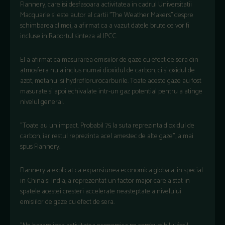
Flannery, care isi desfasoara activitatea in cadrul Universitatii
Macquarie si este autor al cartii ’’The Weather Makers’’ despre
schimbarea climei, a afirmat ca a vazut datele brute ce vor fi
incluse in Raportul sinteza al IPCC.
El a afirmat ca masurarea emisiilor de gaze cu efect de sera din
atmosfera nu a inclus numai dioxidul de carbon, ci si oxidul de
azot, metanul si hydroflorurocarburile. Toate aceste gaze au fost
masurate si apoi echivalate intr-un gaz potential pentru a atinge
nivelul general.
"Toate au un impact. Probabil 75 la suta reprezinta dioxidul de
carbon, iar restul reprezinta acel amestec de alte gaze", a mai
spus Flannery.
Flannery a explicat ca expansiunea economica globala, in special
in China si India, a reprezentat un factor major care a stat in
spatele acestei cresteri accelerate neasteptate a nivelului
emisiilor de gaze cu efect de sera.