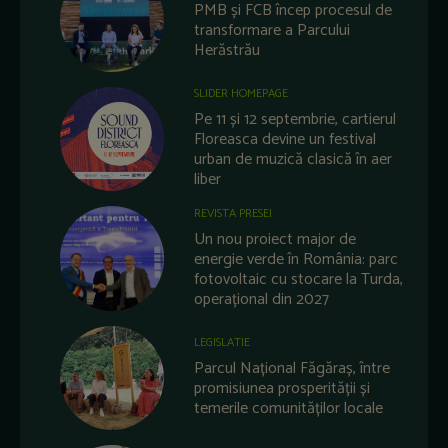
PMB și FCB încep procesul de
transformare a Parcului
Herăstrău
SLIDER HOMEPAGE
Pe 11 și 12 septembrie, cartierul
Floreasca devine un festival
urban de muzică clasică în aer
liber
REVISTA PRESEI
Un nou proiect major de
energie verde în România: parc
fotovoltaic cu stocare la Turda,
operațional din 2027
LEGISLATIE
Parcul Național Făgăraș, între
promisiunea prosperității și
temerile comunităților locale