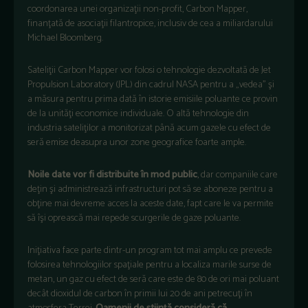
coordonarea unei organizaţii non-profit, Carbon Mapper,
finanţată de asociaţii filantropice, inclusiv de cea a miliardarului
Michael Bloomberg.
Sateliţii Carbon Mapper vor folosi o tehnologie dezvoltată de Jet
Propulsion Laboratory (JPL) din cadrul NASA pentru a „vedea” şi
a măsura pentru prima dată în istorie emisiile poluante ce provin
de la unităţi economice individuale. O altă tehnologie din
industria sateliţilor a monitorizat până acum gazele cu efect de
seră emise deasupra unor zone geografice foarte ample.
Noile date vor fi distribuite în mod public
, dar companiile care
deţin şi administrează infrastructuri pot să se aboneze pentru a
obţine mai devreme acces la aceste date, fapt care le va permite
să îşi oprească mai repede scurgerile de gaze poluante.
Iniţiativa face parte dintr-un program tot mai amplu ce prevede
folosirea tehnologiilor spaţiale pentru a localiza marile surse de
metan, un gaz cu efect de seră care este de 80 de ori mai poluant
decât dioxidul de carbon în primii lui 20 de ani petrecuţi în