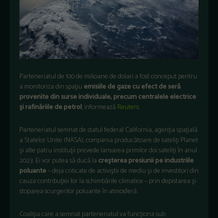
Parteneriatul de 100 de milioane de dolari a fost conceput pentru
a monitoriza din spaţiu
emisiile de gaze cu efect de seră
provenite din surse individuale, precum centralele electrice
şi rafinăriile de petrol
, informează
Reuters
.
Parteneriatul semnat de statul federal California, agenţia spaţială
a Statelor Unite (NASA), compania producătoare de sateliţi Planet
şi alte patru instituţii prevede lansarea primilor doi sateliţi în anul
2023. Ei vor putea să ducă la
creşterea presiunii pe industriile
poluante
– deja criticate de activiştii de mediu şi de investitori din
cauza contribuţiei lor la schimbările climatice – prin depistarea şi
stoparea scurgerilor poluante în atmosferă.
Coaliţia care a semnat parteneriatul va funcţiona sub