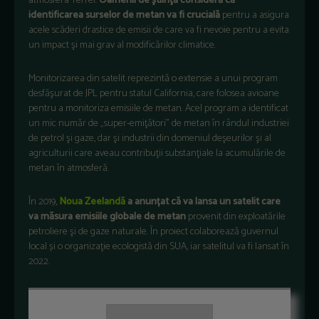
atmosfera Terrei.
Oamenii de ştiinţă consideră că
identificarea surselor de metan va fi crucială
pentru a asigura
acele scăderi drastice de emisii de care va fi nevoie pentru a evita
un impact şi mai grav al modificărilor climatice.
Monitorizarea din satelit reprezintă o extensie a unui program
desfăşurat de JPL pentru statul California, care folosea avioane
pentru a monitoriza emisiile de metan. Acel program a identificat
un mic număr de „super-emiţători” de metan în rândul industriei
de petrol şi gaze, dar şi industrii din domeniul deşeurilor şi al
agriculturii care aveau contribuţii substanţiale la acumulările de
metan în atmosferă.
În 2019,
Noua Zeelandă
a anunțat că va lansa un satelit care
va măsura emisiile globale de metan
provenit din exploatările
petroliere şi de gaze naturale. În proiect colaborează guvernul
local și o organizaţie ecologistă din SUA, iar satelitul va fi lansat în
2022.