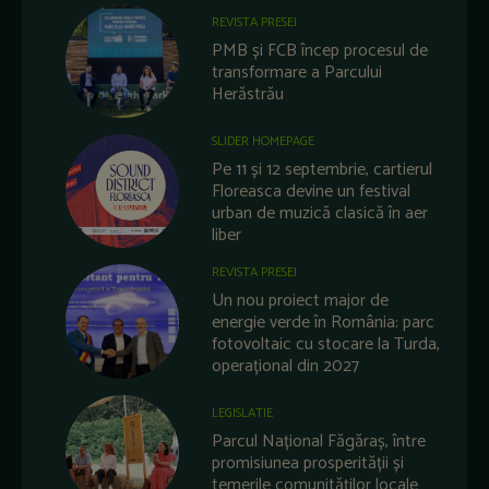
REVISTA PRESEI
PMB și FCB încep procesul de
transformare a Parcului
Herăstrău
SLIDER HOMEPAGE
Pe 11 și 12 septembrie, cartierul
Floreasca devine un festival
urban de muzică clasică în aer
liber
REVISTA PRESEI
Un nou proiect major de
energie verde în România: parc
fotovoltaic cu stocare la Turda,
operațional din 2027
LEGISLATIE
Parcul Național Făgăraș, între
promisiunea prosperității și
temerile comunităților locale