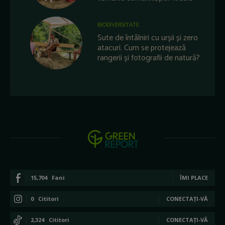
BIODIVERSITATE
Sute de întâlniri cu urșii și zero
atacuri. Cum se protejează
rangerii și fotografii de natură?
15,704
Fani
ÎMI PLACE
0
Cititori
CONECTAȚI-VĂ
2,324
Cititori
CONECTAȚI-VĂ