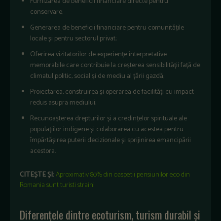
Furnizarea de beneficii financiare directe pentru
conservare;
Generarea de beneficii financiare pentru comunitățile
locale și pentru sectorul privat;
Oferirea vizitatorilor de experiențe interpretative
memorabile care contribuie la creșterea sensibilității față de
climatul politic, social și de mediu al țării gazdă;
Proiectarea, construirea și operarea de facilități cu impact
redus asupra mediului;
Recunoașterea drepturilor și a credințelor spirituale ale
populațiilor indigene și colaborarea cu acestea pentru
împărtășirea puterii decizionale și sprijinirea emancipării
acestora.
CITEȘTE ȘI:
Aproximativ 80% din oaspetii pensiunilor eco din
Romania sunt turisti straini
Diferențele dintre ecoturism, turism durabil și