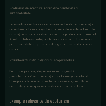
Ecoturism de aventură: adrenalină combinată cu
sustenabilitate
Turismul de aventură este o ramură veche, dar în combinație
cu sustenabilitatea a apărut ecoturismul de aventură. Exemple:
drumeții ecologice, sporturi de aventură prietenoase cu mediul.
Acest tip de turism este popular inclusiv în rândul companiilor,
pentru activități de tip team-building cu impact redus asupra
naturii.
Voluntariat turistic: călătorii cu scopuri nobile
Pentru cei pasionați de protejarea naturii, există
„voluntourismul” – o combinație între turism și voluntariat.
Exemple: implicarea în proiecte de conservare, dezvoltare
comunitară, ecologizare în colaborare cu activiști locali.
Exemple relevante de ecoturism