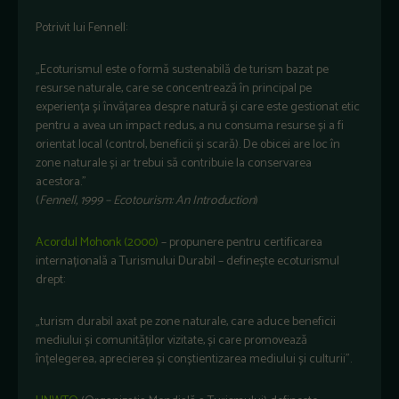
Potrivit lui Fennell:
„Ecoturismul este o formă sustenabilă de turism bazat pe
resurse naturale, care se concentrează în principal pe
experiența și învățarea despre natură și care este gestionat etic
pentru a avea un impact redus, a nu consuma resurse și a fi
orientat local (control, beneficii și scară). De obicei are loc în
zone naturale și ar trebui să contribuie la conservarea
acestora.”
(
Fennell, 1999 – Ecotourism: An Introduction
)
Acordul Mohonk (2000)
– propunere pentru certificarea
internațională a Turismului Durabil – definește ecoturismul
drept:
„turism durabil axat pe zone naturale, care aduce beneficii
mediului și comunităților vizitate, și care promovează
înțelegerea, aprecierea și conștientizarea mediului și culturii”.