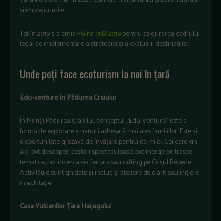
Țara Dornelor, iar în 2021, Colinele Transilvaniei și Băile Tușnad
și împrejurimile.
Tot în 2019 s-a emis
HG nr. 358/2019
pentru asigurarea cadrului
legal de implementare a strategiei și a evaluării destinațiilor.
Unde poți face ecoturism la noi în țară
Edu-venture în Pădurea Craiului
În Munții Pădurea Craiului, conceptul „Edu-Venture” este o
formă de explorare a naturii adresată mai ales familiilor. Este și
o oportunitate grozavă de învățare pentru cei mici. Cei care vin
aici pot descoperi peșteri spectaculoase, pot merge pe trasee
tematice, pot încerca via ferrata sau rafting pe Crișul Repede.
Activitățile sunt ghidate și includ și ateliere de olărit sau inițiere
în echitație.
Casa Vulcanilor Țara Hațegului