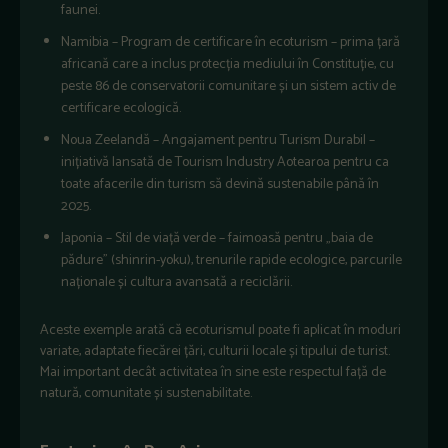
faunei.
Namibia – Program de certificare în ecoturism – prima țară
africană care a inclus protecția mediului în Constituție, cu
peste 86 de conservatorii comunitare și un sistem activ de
certificare ecologică.
Noua Zeelandă – Angajament pentru Turism Durabil –
inițiativă lansată de Tourism Industry Aotearoa pentru ca
toate afacerile din turism să devină sustenabile până în
2025.
Japonia – Stil de viață verde – faimoasă pentru „baia de
pădure” (shinrin-yoku), trenurile rapide ecologice, parcurile
naționale și cultura avansată a reciclării.
Aceste exemple arată că ecoturismul poate fi aplicat în moduri
variate, adaptate fiecărei țări, culturii locale și tipului de turist.
Mai important decât activitatea în sine este respectul față de
natură, comunitate și sustenabilitate.