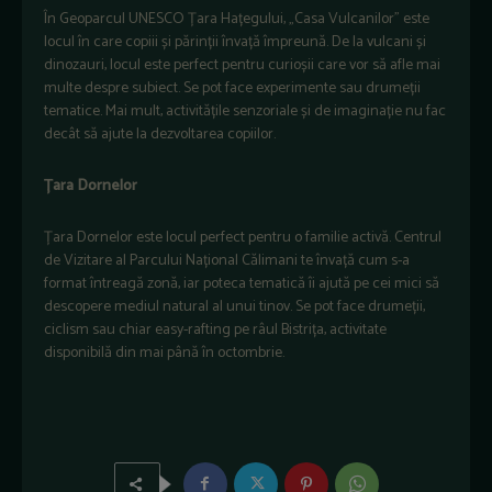
În Geoparcul UNESCO Țara Hațegului, „Casa Vulcanilor” este
locul în care copiii și părinții învață împreună. De la vulcani și
dinozauri, locul este perfect pentru curioșii care vor să afle mai
multe despre subiect. Se pot face experimente sau drumeții
tematice. Mai mult, activitățile senzoriale și de imaginație nu fac
decât să ajute la dezvoltarea copiilor.
Țara Dornelor
Țara Dornelor este locul perfect pentru o familie activă. Centrul
de Vizitare al Parcului Național Călimani te învață cum s-a
format întreagă zonă, iar poteca tematică îi ajută pe cei mici să
descopere mediul natural al unui tinov. Se pot face drumeții,
ciclism sau chiar easy-rafting pe râul Bistrița, activitate
disponibilă din mai până în octombrie.