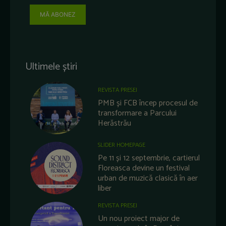
MĂ ABONEZ
Ultimele știri
REVISTA PRESEI
PMB și FCB încep procesul de
transformare a Parcului
Herăstrău
SLIDER HOMEPAGE
Pe 11 și 12 septembrie, cartierul
Floreasca devine un festival
urban de muzică clasică în aer
liber
REVISTA PRESEI
Un nou proiect major de