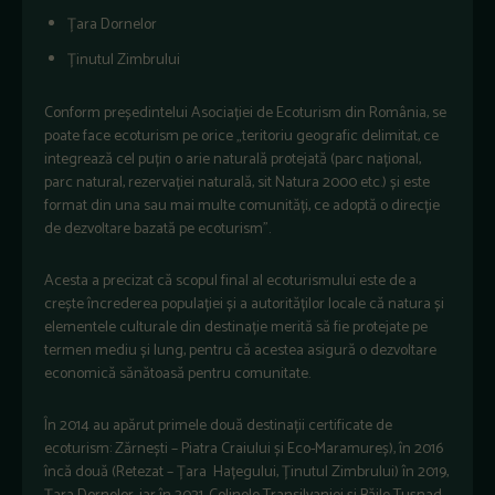
Țara Dornelor
Ținutul Zimbrului
Conform președintelui Asociației de Ecoturism din România, se
poate face ecoturism pe orice „teritoriu geografic delimitat, ce
integrează cel puțin o arie naturală protejată (parc național,
parc natural, rezervației naturală, sit Natura 2000 etc.) și este
format din una sau mai multe comunități, ce adoptă o direcție
de dezvoltare bazată pe ecoturism”.
Acesta a precizat că scopul final al ecoturismului este de a
crește încrederea populației și a autorităților locale că natura și
elementele culturale din destinație merită să fie protejate pe
termen mediu și lung, pentru că acestea asigură o dezvoltare
economică sănătoasă pentru comunitate.
În 2014 au apărut primele două destinații certificate de
ecoturism: Zărnești – Piatra Craiului și Eco-Maramureș), în 2016
încă două (Retezat – Țara Hațegului, Ținutul Zimbrului) în 2019,