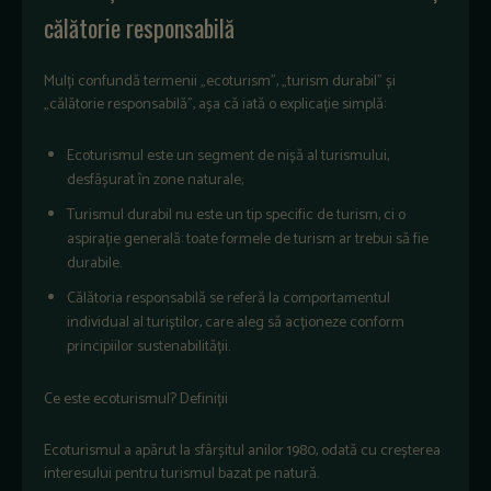
călătorie responsabilă
Mulți confundă termenii „ecoturism”, „turism durabil” și
„călătorie responsabilă”, așa că iată o explicație simplă:
Ecoturismul este un segment de nișă al turismului,
desfășurat în zone naturale;
Turismul durabil nu este un tip specific de turism, ci o
aspirație generală: toate formele de turism ar trebui să fie
durabile.
Călătoria responsabilă se referă la comportamentul
individual al turiștilor, care aleg să acționeze conform
principiilor sustenabilității.
Ce este ecoturismul? Definiții
Ecoturismul a apărut la sfârșitul anilor 1980, odată cu creșterea
interesului pentru turismul bazat pe natură.