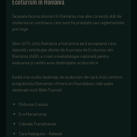
Ecoturism în România
Se poate face ecoturism în România, mai ales că există atât de
multe locuri uimitoare, care sunt fie protejate sau reglementate
prin lege.
Știai că? În 2012, România a fost prima țară europeană care,
datorită contribuției oferite de Asociația de Ecoturism din
România (AER), a creat o metodologie națională pentru
evaluarea și certificarea destinațiilor ecoturistice.
Există mai multe destinații de ecoturism din țară, însă conform
programului Romanian-American Foundation, cele șapte
destinații sunt: Băile Tușnad
Pădurea Craiului
Eco Maramureș
Colinele Transilvaniei
Țara Hațegului – Retezat