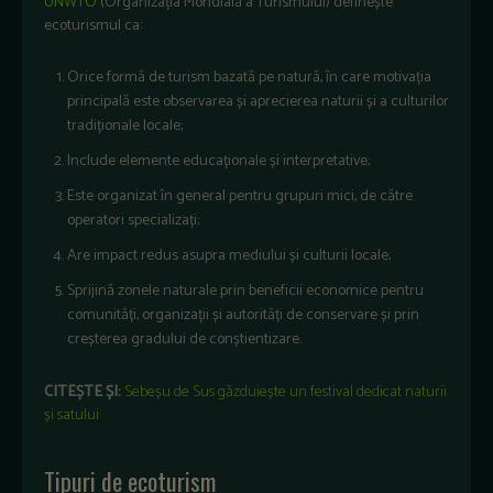
UNWTO
(Organizația Mondială a Turismului) definește
ecoturismul ca:
Orice formă de turism bazată pe natură, în care motivația
principală este observarea și aprecierea naturii și a culturilor
tradiționale locale;
Include elemente educaționale și interpretative;
Este organizat în general pentru grupuri mici, de către
operatori specializați;
Are impact redus asupra mediului și culturii locale;
Sprijină zonele naturale prin beneficii economice pentru
comunități, organizații și autorități de conservare și prin
creșterea gradului de conștientizare.
CITEȘTE ȘI:
Sebeșu de Sus găzduiește un festival dedicat naturii
și satului
Tipuri de ecoturism