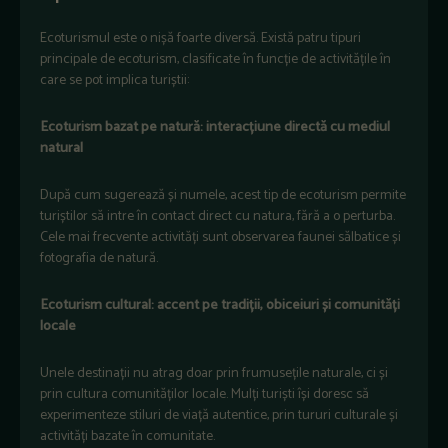
Ecoturismul este o nișă foarte diversă. Există patru tipuri
principale de ecoturism, clasificate în funcție de activitățile în
care se pot implica turiștii:
Ecoturism bazat pe natură: interacțiune directă cu mediul
natural
După cum sugerează și numele, acest tip de ecoturism permite
turiștilor să intre în contact direct cu natura, fără a o perturba.
Cele mai frecvente activități sunt observarea faunei sălbatice și
fotografia de natură.
Ecoturism cultural: accent pe tradiții, obiceiuri și comunități
locale
Unele destinații nu atrag doar prin frumusețile naturale, ci și
prin cultura comunităților locale. Mulți turiști își doresc să
experimenteze stiluri de viață autentice, prin tururi culturale și
activități bazate în comunitate.