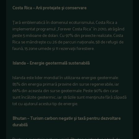
Costa Rica – Arii protejate și conservare
Țară emblematică în domeniul ecoturismului, Costa Rica a
implementat programul „Forever Costa Rica” în 2010, atrăgând
peste 5 milioane de dolari. Cu 97% din proiecte realizate, Costa
Rica se mândrește cu 26 de parcuri naționale, 58 de refugii de
faună, 15 zone umede și 11 rezervații forestiere.
Islanda – Energie geotermală sustenabilă
Islanda este lider mondial în utilizarea energiei geotermale:
85% din energia primară provine din surse regenerabile, iar
66% din aceasta din surse geotermale. Peste 90% din case
sunt încălzite geotermic, iar străzile sunt menținute fără zăpadă
tot cu ajutorul acestui tip de energie.
Bhutan – Turism carbon negativ și taxă pentru dezvoltare
durabilă