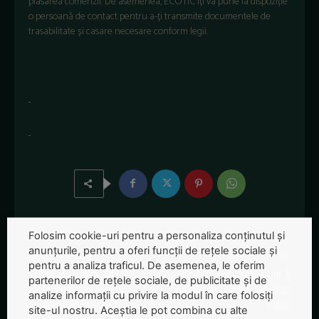
plasarea comenzii. De asemenea, ECOTIC iți va pune la dispoziție
o persoană de contact pentru a-ți transmite documentele de
trasabilitate și casare necesare conform legii.
Folosim cookie-uri pentru a personaliza conținutul și
anunțurile, pentru a oferi funcții de rețele sociale și
Articolul precedent
Articolul următor
pentru a analiza traficul. De asemenea, le oferim
Premierul a semnat
200 de panouri solare vor fi
partenerilor de rețele sociale, de publicitate și de
Memorandumul pentru
montate pe Spitalul Județean
analize informații cu privire la modul în care folosiți
crearea Centurii Verzi
Galați
site-ul nostru. Aceștia le pot combina cu alte
Bucureşti-Ilfov