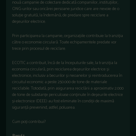
nouă campanie de colectare dedicată companiilor, instituțiilor,
ONG-urilor sau oricărei persoane juridice care are nevoie de o
soluție gratuită, la îndemână, de predare spre reciclare a
deșeurilor electrice.
Prin participarea la campanie, organizațiile contribuie la tranziția
către o economie circulară. Toate echipamentele predate vor
trece prin procesul de reciclare.
ECOTIC a contribuit, încă de la începuturile sale, la tranziția la
economia circulară, prin reciclarea deșeurilor electrice și
electronice, inclusiv a becurilor și neoanelor și reintroducerea în
circuitul economic a peste 250.000 de tone de materiale
reciclabile. Totodată, prin asigurarea reciclării a aproximativ 2.000
de tone de substanțe periculoase conținute în deșeurile electrice
și electronice (DEEE) au fost eliminate în condiții de maximă
siguranță prevenind, astfel, poluarea.
Cum poți contribui?