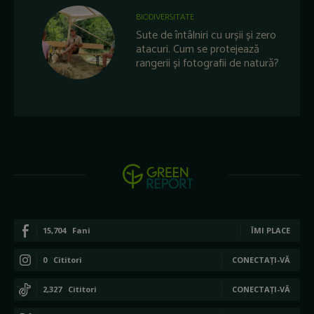
BIODIVERSITATE
Sute de întâlniri cu urșii și zero
atacuri. Cum se protejează
rangerii și fotografii de natură?
15,704
Fani
ÎMI PLACE
0
Cititori
CONECTAȚI-VĂ
2,327
Cititori
CONECTAȚI-VĂ