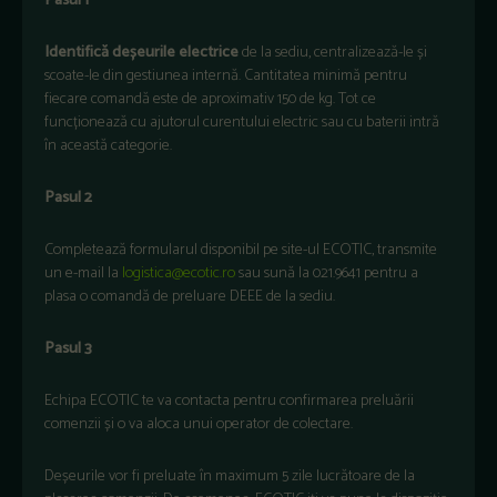
Pasul 1
Identifică deșeurile electrice
de la sediu, centralizează-le și
scoate-le din gestiunea internă. Cantitatea minimă pentru
fiecare comandă este de aproximativ 150 de kg. Tot ce
funcționează cu ajutorul curentului electric sau cu baterii intră
în această categorie.
Pasul 2
Completează formularul disponibil pe site-ul ECOTIC, transmite
un e-mail la
logistica@ecotic.ro
sau sună la 021.9641 pentru a
plasa o comandă de preluare DEEE de la sediu.
Pasul 3
Echipa ECOTIC te va contacta pentru confirmarea preluării
comenzii și o va aloca unui operator de colectare.
Deșeurile vor fi preluate în maximum 5 zile lucrătoare de la