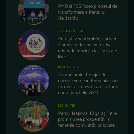
PMB și FCB încep procesul de
transformare a Parcului
Herăstrău
SLIDER HOMEPAGE
Pe 11 și 12 septembrie, cartierul
Floreasca devine un festival
urban de muzică clasică în aer
liber
REVISTA PRESEI
Un nou proiect major de
energie verde în România: parc
fotovoltaic cu stocare la Turda,
operațional din 2027
LEGISLATIE
Parcul Național Făgăraș, între
promisiunea prosperității și
temerile comunităților locale