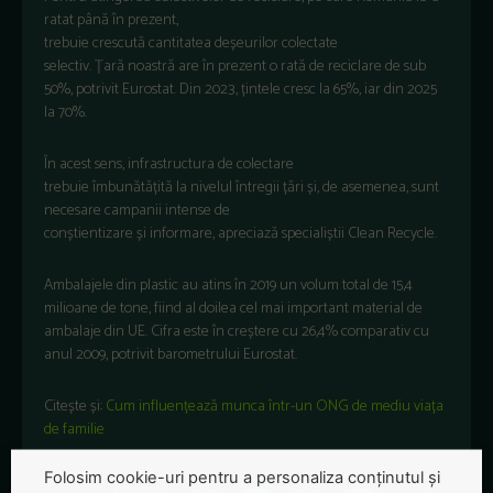
ratat
până
în
prezent,
trebuie
crescută
cantitatea
deșeurilor
colectate
selectiv.
Țară
noastră
are
în
prezent o
rată
de reciclare de sub
50%, potrivit Eurostat.
Din
2023,
țintele
cresc
la
65%, iar
din
2025
la 70%.
În acest sens,
infrastructura
de colectare
trebuie
îmbunătățită
la
nivelul
întregii
țări
și
, de asemenea,
sunt
necesare campanii intense de
conștientizare
și
informare,
apreciază
specialiștii
Clean Recycle.
Ambalajele
din
plastic au atins
în
2019 un volum total de 15,4
milioane de
tone
,
fiind
al
doilea cel
mai
important
material de
ambalaje din UE.
Cifra
este
în
creștere
cu 26,4% comparativ cu
anul 2009, potrivit barometrului Eurostat.
Citește și:
Cum influențează munca într-un ONG de mediu viața
de familie
Folosim cookie-uri pentru a personaliza conținutul și