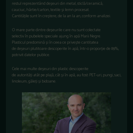
restul
reprezentând
deșeuri din metal,
sticlă
/
ceramică
,
cauciuc,
hârtie
/carton, textile
și
lemn procesat.
C
antitățile
sunt
în
creștere
, de
la
an
la an, conform analizei.
O
mare
parte
dintre
deșeurile
care
nu
sunt
colectate
selectiv
în
pubelele speciale ajung
în
apă
Marii
Negre.
Plasticul
predomină
și
în
ceea ce
privește
cantitatea
de
deșeuri
plutitoare descoperite
în
apă
,
într
-o
proporție
de 89%,
potrivit datelor publice.
Cele
mai
multe
deșeuri
din
plastic descoperite
de
autorități
atât
pe
plajă
,
cât
și
în
apă
, au fost: PET-
uri
, pungi, saci,
linoleum,
găleți
și
bidoane.