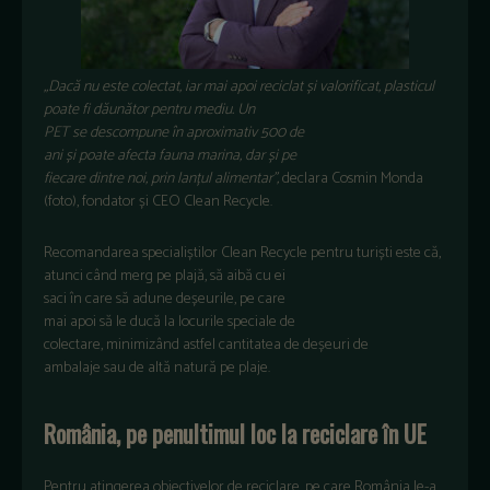
„Dacă
nu este colectat, iar
mai
apoi reciclat
și
valorificat, plasticul
poate
fi
dăunător
pentru mediu. Un
PET
se
descompune
în
aproximativ 500 de
ani
și
poate
afecta
fauna
marina
, dar
și
pe
fiecare
dintre
noi,
prin
lanțul
alimentar”,
declara
Cosmin Monda
(foto), fondator
și
CEO Clean Recycle.
Recomandarea
specialiștilor
Clean Recycle pentru
turiști
este
că
,
atunci
când
merg pe
plajă
,
să
aibă
cu ei
saci
în
care
să
adune
deșeurile
, pe care
m
ai
apoi
să
le
ducă
la
locurile speciale de
colectare,
minimizând
astfel cantitatea de
deșeuri
de
ambalaje
sau
de
altă
natură
pe plaje.
România
, pe penultimul loc
la
reciclare
în
UE
Pentru atingerea obiectivelor de reciclare, pe
care
România
le-a