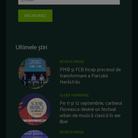
MĂ ABONEZ
Ultimele știri
REVISTA PRESEI
PMB și FCB încep procesul de
transformare a Parcului
Herăstrău
SLIDER HOMEPAGE
Pe 11 și 12 septembrie, cartierul
Floreasca devine un festival
urban de muzică clasică în aer
liber
REVISTA PRESEI