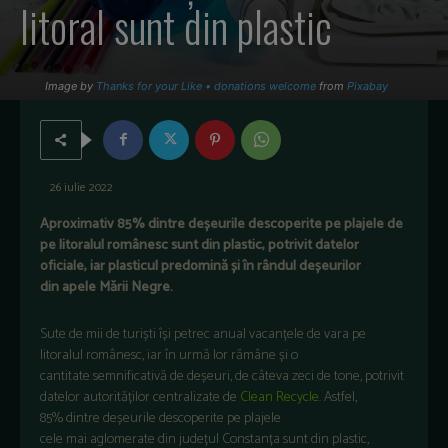
litoral sunt din plastic
Image by
Thanks for your Like • donations welcome
from
Pixabay
26 iulie 2022
Aproximativ 85%
dintre
deșeurile
descoperite pe plajele de
pe litoralul
românesc
sunt
din
plastic, potrivit datelor
oficiale, iar plasticul
predomină
și
în
rândul
deșeurilor
din
apele
Mării
Negre.
Sute
de
mii
de
turiști
își
petrec anual
vacanțele
de
vara
pe
litoralul
românesc
, iar
în
urmă
lor
rămâne
și
o
cantitate
semnificativă
de
deșeuri
, de
câteva
zeci de
tone
, potrivit
datelor
autorităților
centralizate de
Clean Recycle
. Astfel,
85%
dintre
deșeurile
descoperite pe plajele
cele
mai
aglomerate
din
județul
Constanța
sunt
din plastic,