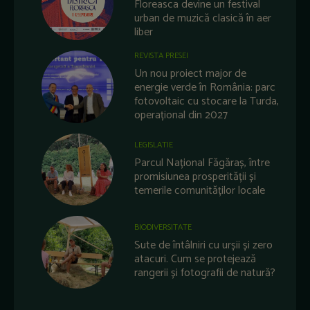
Floreasca devine un festival
urban de muzică clasică în aer
liber
REVISTA PRESEI
Un nou proiect major de
energie verde în România: parc
fotovoltaic cu stocare la Turda,
operațional din 2027
LEGISLATIE
Parcul Național Făgăraș, între
promisiunea prosperității și
temerile comunităților locale
BIODIVERSITATE
Sute de întâlniri cu urșii și zero
atacuri. Cum se protejează
rangerii și fotografii de natură?