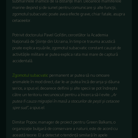
submarinele inamice de la distanțe mari. Deoarece mamiferele
marine depind și de sunet pentru comunicare și alte funcții,
zgomotul subacvatic poate avea efecte grave, chiar fatale, asupra
cetaceelor.
Potrivit doctorului Pavel Gol’din, cercetător la Academia
Națională de Științe din Ucraina, în timp ce trauma acustică
poate explica eșuările, zgomotul subacvatic constant cauzat de
activitățile militare ar putea explica rata mai mare de captură
accidentală.
Zgomotul subacvatic
permanent ar putea să nu omoare
animalele în mod direct, dar le-ar putea încă deranja și dăuna
serios, a spus el, deoarece delfinii și alte specii se pot îndrepta
către un teritoriu necunoscut pentru a încerca să-l evite.
„Ar
putea fi cauza migrației în masă a stocurilor de pești și cetacee
spre sud”,
a spus el.
Dimitar Popov, manager de proiect pentru Green Balkans, o
organizație bulgară de conservare a naturii, este de acord cu
această teorie. El a detectat o tendință similară în apele