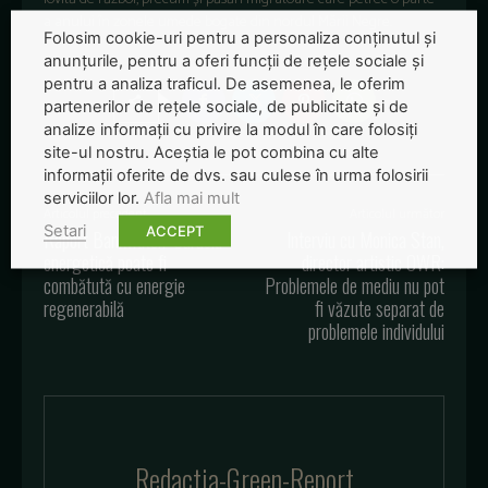
a anului în zonele umede bogate din nordul Mării Negre.
Folosim cookie-uri pentru a personaliza conținutul și
anunțurile, pentru a oferi funcții de rețele sociale și
pentru a analiza traficul. De asemenea, le oferim
partenerilor de rețele sociale, de publicitate și de
analize informații cu privire la modul în care folosiți
site-ul nostru. Aceștia le pot combina cu alte
informații oferite de dvs. sau culese în urma folosirii
serviciilor lor.
Afla mai mult
Articolul precedent
Articolul următor
Setari
ACCEPT
Raport Bankwatch: Sărăcia
Interviu cu Monica Stan,
energetică poate fi
director artistic OWR:
combătută cu energie
Problemele de mediu nu pot
regenerabilă
fi văzute separat de
problemele individului
Redactia-Green-Report