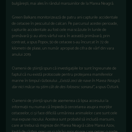
bulgărești, mai ales în rândul marsuinilor de la Marea Neagră.
Green Balkans monitorizează de patru ani capturile accidentale
de cetacee în pescuitul de calcan. Pe parcursul acestei perioade,
capturile accidentale au fost cele mai scăzute în lunile de
primăvară și au atins vârful vara. În această primăvară, prin
contrast, a spus Popov, 50 de cetacee s-au încurcat în 72 de
kilometri de plase, un număr apropiat de cifra de vârf din vara
anului 2019.
Oamenii de știință spun că investigațiile lor sunt îngreunate de
faptul că nu există protocoale pentru protejarea mamiferelor
marine în timpul războiului.
„Există zeci de nave în Marea Neagră,
dar nici măcar nu știm cât de des folosesc sonarul”
, a spus Öztürk.
Oamenii de știință spun de asemenea că lipsa accesului la
informații nu numai că împiedică cercetarea asupra morților
cetaceelor, ci și face dificilă urmărirea animalelor care sunt cele
mai expuse riscului. Acestea sunt probabil să includă marsuini,
care ar trebui să migreze din Marea Neagră către Marea Azov,
lovită de război, precum și păsări migratoare care petrec o parte