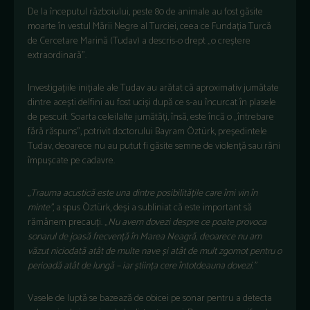
De la începutul războiului, peste 80 de animale au fost găsite
moarte în vestul Mării Negre al Turciei, ceea ce Fundația Turcă
de Cercetare Marină (Tudav) a descris-o drept „o creștere
extraordinară”.
Investigațiile inițiale ale Tudav au arătat că aproximativ jumătate
dintre acești delfini au fost uciși după ce s-au încurcat în plasele
de pescuit. Soarta celeilalte jumătăți, însă, este încă o „întrebare
fără răspuns”, potrivit doctorului Bayram Öztürk, președintele
Tudav, deoarece nu au putut fi găsite semne de violență sau răni
împușcate pe cadavre.
„Trauma acustică este una dintre posibilitățile care îmi vin în
minte”
, a spus Öztürk, deși a subliniat că este important să
rămânem precauți. „
Nu avem dovezi despre ce poate provoca
sonarul de joasă frecvență în Marea Neagră, deoarece nu am
văzut niciodată atât de multe nave și atât de mult zgomot pentru o
perioadă atât de lungă – iar știința cere întotdeauna dovezi.”
Vasele de luptă se bazează de obicei pe sonar pentru a detecta