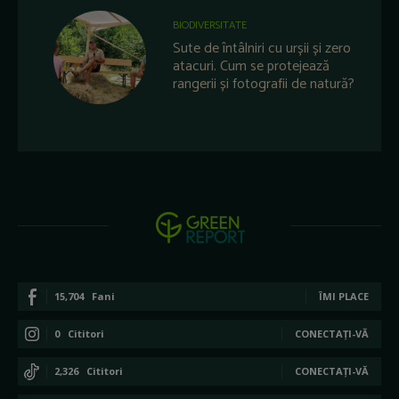
BIODIVERSITATE
Sute de întâlniri cu urșii și zero
atacuri. Cum se protejează
rangerii și fotografii de natură?
15,704
Fani
ÎMI PLACE
0
Cititori
CONECTAȚI-VĂ
2,326
Cititori
CONECTAȚI-VĂ