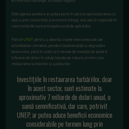
echilibrului hidrologic al multor regiuni.
Distrugerea acestora ar putea pune în pericol aprovizionarea cu
apă a unor comunități și economii întregi, mai ales în regiunile în
care turbăriile sunt principala sursă de apă dulce.
Potrivit
UNEP
, pentru a aborda crizele interconectate ale
schimbărilor climatice, pierderii biodiversității și degradării
terenurilor, până în 2050 va fi nevoie de investiții de peste 8
trilioane de dolari în soluții bazate pe natură, printre care
restaurarea turbăriilor și a pădurilor.
Investițiile în restaurarea turbăriilor, doar
în acest sector, sunt estimate la
aproximativ 7 miliarde de dolari anual, o
sumă semnificativă, dar care, potrivit
UNEP, ar putea aduce beneficii economice
considerabile pe termen lung prin