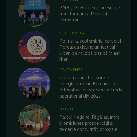
PMB și FCB încep procesul de
transformare a Parcului
Herăstrău
SLIDER HOMEPAGE
Pe 11 și 12 septembrie, cartierul
Floreasca devine un festival
urban de muzică clasică în aer
liber
REVISTA PRESEI
Un nou proiect major de
energie verde în România: parc
fotovoltaic cu stocare la Turda,
operațional din 2027
LEGISLATIE
Parcul Național Făgăraș, între
promisiunea prosperității și
temerile comunităților locale