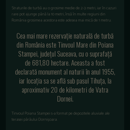
Straturile de turbă au o grosime medie de 2-3 metri, iar în cazuri
rare pot ajunge până la 10 metri, însă în multe regiuni din
România grosimea acestora este adesea mai mică de 1 metru.
Cea mai mare rezervație naturală de turbă
din România este Tinvoul Mare din Poiana
Stampei, județul Suceava, cu o suprafață
de 681,80 hectare. Aceasta a fost
declarată monument al naturii în anul 1955,
iar locația sa se află sub pasul Tihuța, la
aproximativ 20 de kilometri de Vatra
Dornei.
Tinvoul Poiana Stampei s-a format pe depozitele aluviale ale
terasei pârâului Dornișoara.