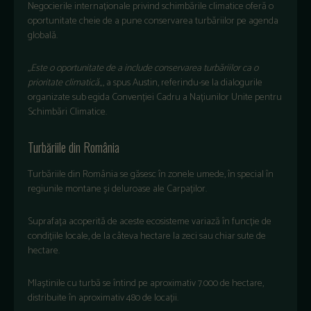
Negocierile internaționale privind schimbările climatice oferă o
oportunitate cheie de a pune conservarea turbăriilor pe agenda
globală.
„Este o oportunitate de a include conservarea turbăriilor ca o
prioritate climatică
„, a spus Austin, referindu-se la dialogurile
organizate sub egida Convenției Cadru a Națiunilor Unite pentru
Schimbări Climatice.
Turbăriile din România
Turbăriile din România se găsesc în zonele umede, în special în
regiunile montane și deluroase ale Carpaților.
Suprafața acoperită de aceste ecosisteme variază în funcție de
condițiile locale, de la câteva hectare la zeci sau chiar sute de
hectare.
Mlaștinile cu turbă se întind pe aproximativ 7.000 de hectare,
distribuite în aproximativ 480 de locații.