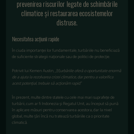
prevenirea riscurilor legate de schimbările
climatice și restaurarea ecosistemelor
distruse.
Necesitatea acțiunii rapide
În ciuda importanței lor fundamentale, turbăriile nu beneficiază
de suficiente strategii naționale sau de politici de protecție.
Potrivit lui Kemen Austin, „[t]
urbăriile oferă o oportunitate enormă
de a ajuta la rezolvarea crizei climatice, dar pentru a valorifica
acest potențial, trebuie să acționăm rapid
.”
În prezent, multe dintre statele cu cele mai mari suprafețe de
turbării, cum ar fi Indonezia și Regatul Unit, au început să pună
în aplicare măsuri pentru conservarea acestora, dar la nivel
global, multe țări încă nu tratează turbăriile ca o prioritate
climatică.