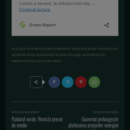
#turbarii #conservareaecosistemelor #stocarecarbon #restaurare
#biodiversitate #peatlands #carbonstorage #climateaction
#wetland #natureconservation
Articolul precedent
Articolul următor
Radarul verde: Revista presei
Guvernul prelungește
de mediu
plafonarea prețurilor energiei