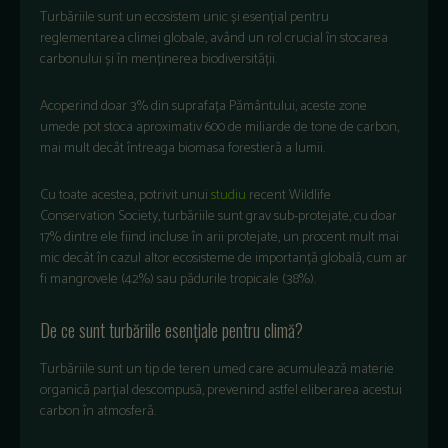
Turbăriile sunt un ecosistem unic și esențial pentru
reglementarea climei globale, având un rol crucial în stocarea
carbonului și în menținerea biodiversității.
Acoperind doar 3% din suprafața Pământului, aceste zone
umede pot stoca aproximativ 600 de miliarde de tone de carbon,
mai mult decât întreaga biomasa forestieră a lumii.
Cu toate acestea, potrivit unui
studiu
recent Wildlife
Conservation Society, turbăriile sunt grav sub-protejate, cu doar
17% dintre ele fiind incluse în arii protejate, un procent mult mai
mic decât în cazul altor ecosisteme de importanță globală, cum ar
fi mangrovele (42%) sau pădurile tropicale (38%).
De ce sunt turbăriile esențiale pentru climă?
Turbăriile sunt un tip de teren umed care acumulează materie
organică parțial descompusă, prevenind astfel eliberarea acestui
carbon în atmosferă.