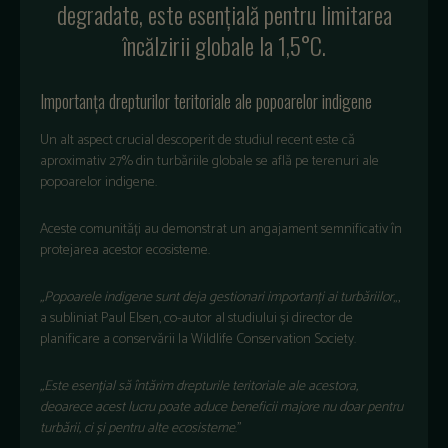
degradate, este esențială pentru limitarea
încălzirii globale la 1,5°C.
Importanța drepturilor teritoriale ale popoarelor indigene
Un alt aspect crucial descoperit de studiul recent este că
aproximativ 27% din turbăriile globale se află pe terenuri ale
popoarelor indigene.
Aceste comunități au demonstrat un angajament semnificativ în
protejarea acestor ecosisteme.
„Popoarele indigene sunt deja gestionari importanți ai turbăriilor
„,
a subliniat Paul Elsen, co-autor al studiului și director de
planificare a conservării la Wildlife Conservation Society.
„Este esențial să întărim drepturile teritoriale ale acestora,
deoarece acest lucru poate aduce beneficii majore nu doar pentru
turbării, ci și pentru alte ecosisteme
.”