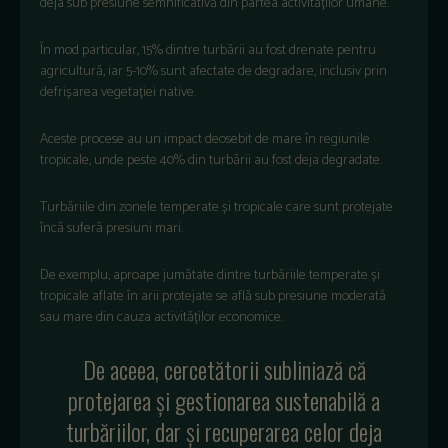
deja sub presiune semnificativă din partea activităților umane.
În mod particular, 15% dintre turbării au fost drenate pentru
agricultură, iar 5-10% sunt afectate de degradare, inclusiv prin
defrișarea vegetației native.
Aceste procese au un impact deosebit de mare în regiunile
tropicale, unde peste 40% din turbării au fost deja degradate.
Turbăriile din zonele temperate și tropicale care sunt protejate
încă suferă presiuni mari.
De exemplu, aproape jumătate dintre turbăriile temperate și
tropicale aflate în arii protejate se află sub presiune moderată
sau mare din cauza activităților economice.
De aceea, cercetătorii subliniază că
protejarea și gestionarea sustenabilă a
turbăriilor, dar și recuperarea celor deja