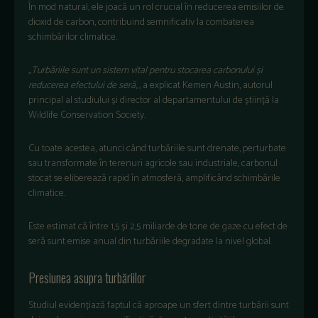
În mod natural, ele joacă un rol crucial în reducerea emisiilor de
dioxid de carbon, contribuind semnificativ la combaterea
schimbărilor climatice.
„Turbăriile sunt un sistem vital pentru stocarea carbonului și
reducerea efectului de seră
„, a explicat Kemen Austin, autorul
principal al studiului și director al departamentului de știință la
Wildlife Conservation Society.
Cu toate acestea, atunci când turbăriile sunt drenate, perturbate
sau transformate în terenuri agricole sau industriale, carbonul
stocat se eliberează rapid în atmosferă, amplificând schimbările
climatice.
Este estimat că între 1,5 și 2,5 miliarde de tone de gaze cu efect de
seră sunt emise anual din turbăriile degradate la nivel global.
Presiunea asupra turbăriilor
Studiul evidențiază faptul că aproape un sfert dintre turbării sunt