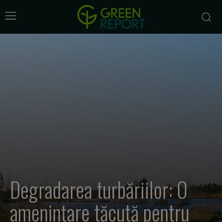
Degradarea turbăriilor: O
amenințare tăcută pentru