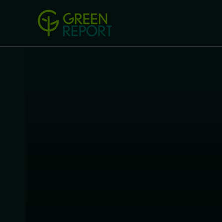
Green Revolution
Conferințel
ACASA
LEGISLAȚIE
B