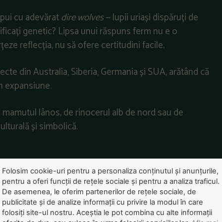
i pui cu adevărat
dire wolves
— lupii uriași dispăruți de
ficați genetic? Lipsa unui răspuns ferm nu e o
țeze reflecția, nu să ofere certitudini facile.
cte din Australia, Siberia, Germania și SUA, arătând că
în expansiune.
de mamutul lânos, de rinocerul alb de nord sau de
ulturală și simbolică.
Folosim cookie-uri pentru a personaliza conținutul și anunțurile,
 pe atât de tensionată devine discuția morală. Filmul
pentru a oferi funcții de rețele sociale și pentru a analiza traficul.
 incomode:
De asemenea, le oferim partenerilor de rețele sociale, de
publicitate și de analize informații cu privire la modul în care
folosiți site-ul nostru. Aceștia le pot combina cu alte informații