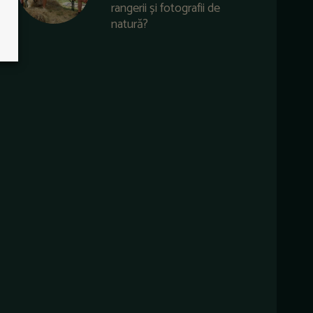
rangerii și fotografii de
natură?