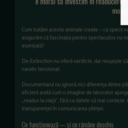
e moral să investim în readucerea 
moare
Cum tratăm aceste animale create — ca specii no
asigurăm că fascinația pentru spectaculos nu ne d
esențială?
De-Extinction nu oferă verdicte, dar reușește să 
narativ tensionat.
Documentarul nu ignoră nici diferența dintre șt
eficient arată cum o imagine de laborator ajunge t
„readus la viață”, fără ca datele să mai conteze. Ai
transparenței în comunicarea științei.
Ce funcționează — și ce rămâne deschis