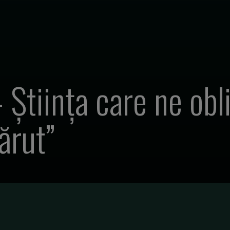
 Știința care ne obl
ărut”