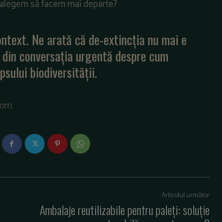
 ce alegem să facem mai departe?
ontext. Ne arată că de-extincția nu mai e
te din conversația urgentă despre cum
sului biodiversității.
com.
Articolul următor
Ambalaje reutilizabile pentru paleți: soluție