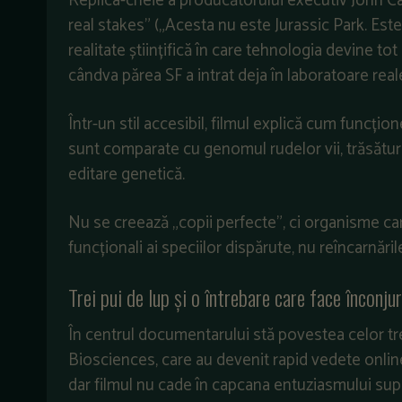
Replica-cheie a producătorului executiv John Cav
real stakes” („Acesta nu este Jurassic Park. Este 
realitate științifică în care tehnologia devine to
cândva părea SF a intrat deja în laboratoare reale,
Într-un stil accesibil, filmul explică cum funcți
sunt comparate cu genomul rudelor vii, trăsături
editare genetică.
Nu se creează „copii perfecte”, ci organisme car
funcționali ai speciilor dispărute, nu reîncarnăril
Trei pui de lup și o întrebare care face înconjur
În centrul documentarului stă povestea celor trei
Biosciences, care au devenit rapid vedete online.
dar filmul nu cade în capcana entuziasmului supe