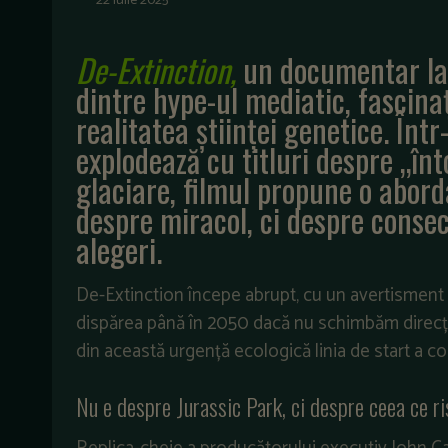
22 iulie 2025
De-Extinction,
un documentar lan
dintre hype-ul mediatic, fascina
realitatea științei genetice.
Într
explodează cu titluri despre „înto
glaciare, filmul propune o abord
despre miracol, ci despre consec
alegeri.
De-Extinction începe abrupt, cu un avertisment c
dispărea până în 2050 dacă nu schimbăm direcția. 
din această urgență ecologică linia de start a co
Nu e despre Jurassic Park, ci despre ceea ce 