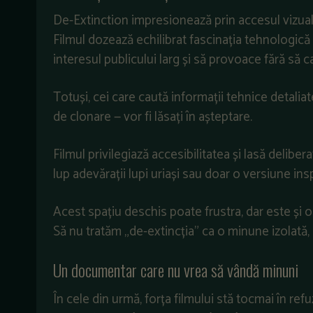
De-Extinction impresionează prin accesul vizual
Filmul dozează echilibrat fascinația tehnologică 
interesul publicului larg și să provoace fără să c
Totuși, cei care caută informații tehnice detali
de clonare — vor fi lăsați în așteptare.
Filmul privilegiază accesibilitatea și lasă delibe
lup adevărații lupi uriași sau doar o versiune ins
Acest spațiu deschis poate frustra, dar este și o 
Să nu tratăm „de-extincția” ca o minune izolată, 
Un documentar care nu vrea să vândă minuni
În cele din urmă, forța filmului stă tocmai în refuz