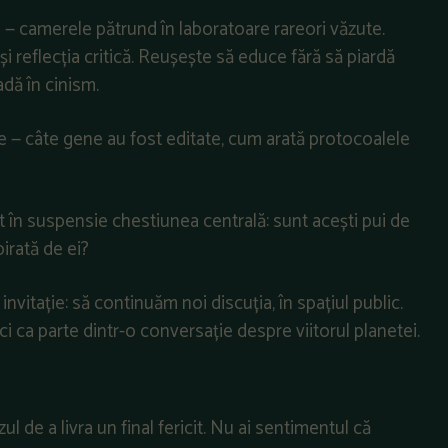
 — camerele pătrund în laboratoare rareori văzute.
și reflecția critică. Reușește să educe fără să piardă
adă în cinism.
ate — câte gene au fost editate, cum arată protocoalele
rat în suspensie chestiunea centrală: sunt acești pui de
pirată de ei?
invitație: să continuăm noi discuția, în spațiul public.
ci ca parte dintr-o conversație despre viitorul planetei.
ul de a livra un final fericit. Nu ai sentimentul că