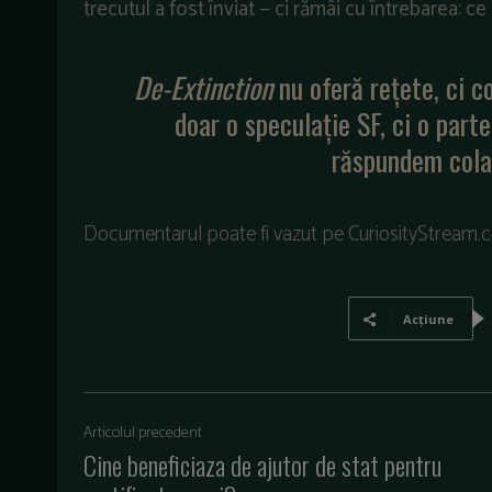
trecutul a fost înviat — ci rămâi cu întrebarea:
De-Extinction
nu oferă rețete, ci c
doar o speculație SF, ci o par
răspundem colap
Documentarul poate fi vazut pe CuriosityStream.
Acțiune
Articolul precedent
Cine beneficiaza de ajutor de stat pentru