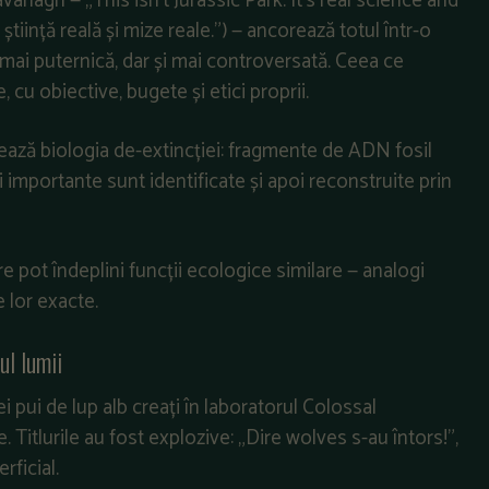
anagh — „This isn’t Jurassic Park. It’s real science and
știință reală și mize reale.”) — ancorează totul într-o
t mai puternică, dar și mai controversată. Ceea ce
 cu obiective, bugete și etici proprii.
onează biologia de-extincției: fragmente de ADN fosil
 importante sunt identificate și apoi reconstruite prin
e pot îndeplini funcții ecologice similare — analogi
e lor exacte.
ul lumii
 pui de lup alb creați în laboratorul Colossal
 Titlurile au fost explozive: „Dire wolves s-au întors!”,
rficial.