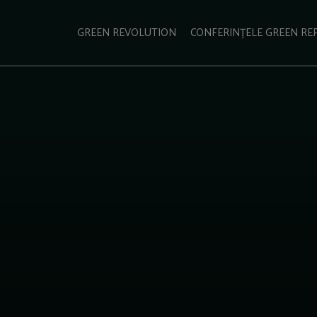
e Green Report
Podcast
Gala Green Report
Contact
GREEN REVOLUTION
CONFERINȚELE GREEN RE
USINESS
ENERGIE
TRANSPORT
CSR
SCHIMBĂRI CLIMATICE