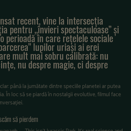
sat recent, vine la intersecția
ția pentru „învieri spectaculoase” și
-o perioadă în care rețelele sociale
arcerea” lupilor uriași ai erei
are mult mai sobru calibrată: nu
ințe, nu despre magie, ci despre
lar: până la jumătate dintre speciile planetei ar putea
În loc să se piardă în nostalgii evolutive, filmul face
nversației.
riscăm să pierdem