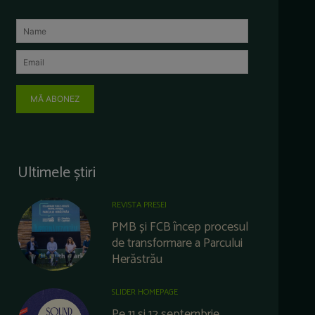
MĂ ABONEZ
Ultimele știri
REVISTA PRESEI
PMB și FCB încep procesul
de transformare a Parcului
Herăstrău
SLIDER HOMEPAGE
Pe 11 și 12 septembrie,