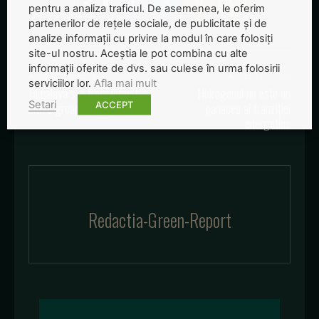
pentru a analiza traficul. De asemenea, le oferim
partenerilor de rețele sociale, de publicitate și de
analize informații cu privire la modul în care folosiți
site-ul nostru. Aceștia le pot combina cu alte
informații oferite de dvs. sau culese în urma folosirii
Articolul precedent
Articolul următor
serviciilor lor.
Afla mai mult
Himalaya s-a transformat
Hidrogenul nu este un
Setari
ACCEPT
într-o groapă de gunoi
panaceu al tranziției
energetice
Redactia-Green-Report