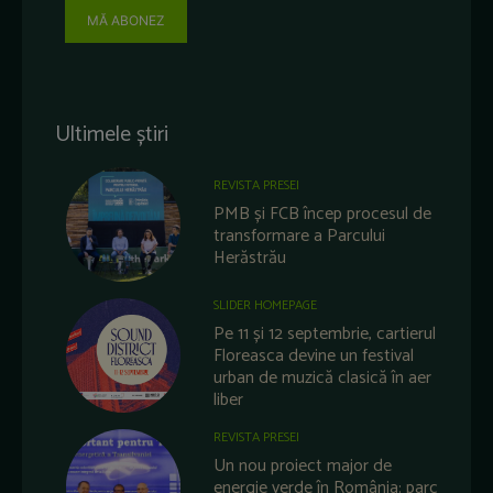
MĂ ABONEZ
Ultimele știri
REVISTA PRESEI
PMB și FCB încep procesul de
transformare a Parcului
Herăstrău
SLIDER HOMEPAGE
Pe 11 și 12 septembrie, cartierul
Floreasca devine un festival
urban de muzică clasică în aer
liber
REVISTA PRESEI
Un nou proiect major de
energie verde în România: parc