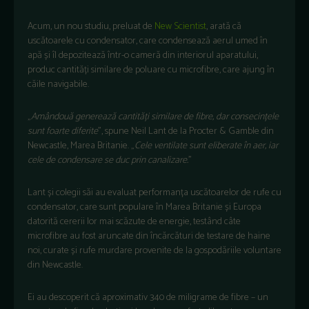
Acum, un nou studiu, preluat de
New Scientist
, arată că
uscătoarele cu condensator, care condensează aerul umed în
apă și îl depozitează într-o cameră din interiorul aparatului,
produc cantități similare de poluare cu microfibre, care ajung în
căile navigabile.
„
Amândouă generează cantități similare de fibre, dar consecințele
sunt foarte diferite
”, spune Neil Lant de la Procter & Gamble din
Newcastle, Marea Britanie. „
Cele ventilate sunt eliberate în aer, iar
cele de condensare se duc prin canalizare.
”
Lant și colegii săi au evaluat performanța uscătoarelor de rufe cu
condensator, care sunt populare în Marea Britanie și Europa
datorită cererii lor mai scăzute de energie, testând câte
microfibre au fost aruncate din încărcături de testare de haine
noi, curate și rufe murdare provenite de la gospodăriile voluntare
din Newcastle.
Ei au descoperit că aproximativ 340 de miligrame de fibre – un