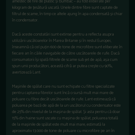
amestec de fire de plastic și bumbac – au fost eliberate per
kilogram de țesătură uscată. Unele dintre fibre sunt captate de
filtrul de scame, în timp ce altele ajung în apa condensată și chiar
în condensator.
Dacă aceste constatări sunt extinse pentru a reflecta asupra
utilizării uscătoarelor în Marea Britanie și în restul Europei,
înseamnă că cel puțin 600 de tone de microfibre sunt eliberate în
fiecare an în căile navigabile de către uscătoarele de rufe. Dacă
consumatorii își spală filtrele de scame sub jet de apă, așa cum
spun unii producători, această cifră ar putea crește cu 90%,
avertizează Lant.
Mașinile de spălat care nu sunt echipate cu filtre specializate
pentru captarea fibrelor sunt încă o sursă mult mai mare de
poluare cu fibre decât uscătoarele de rufe. Lant estimează că
poluarea pe bază de apă de la un uscătorul cu condensator este
de 25% din nivelul de la mașina de spălat. Și asta pentru că doar
15% din haine sunt uscate cu mașina de spălat, poluarea totală
de la mașinile de spălat este mult mai mare, estimată la
aproximativ 13.000 de tone de poluare cu microfibre pe an în