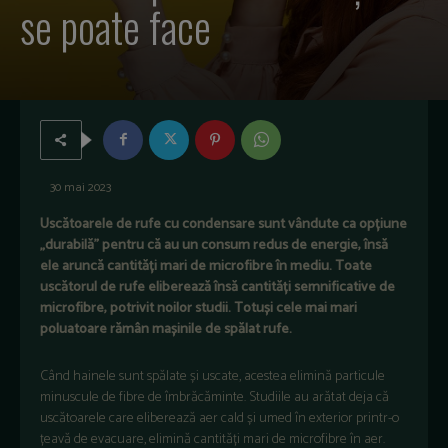
se poate face
30 mai 2023
Uscătoarele de rufe cu condensare sunt vândute ca opțiune
„durabilă” pentru că au un consum redus de energie, însă
ele aruncă cantități mari de microfibre în mediu. Toate
uscătorul de rufe eliberează însă cantități semnificative de
microfibre, potrivit noilor studii. Totuși cele mai mari
poluatoare rămân mașinile de spălat rufe.
Când hainele sunt spălate și uscate, acestea elimină particule
minuscule de fibre de îmbrăcăminte. Studiile au arătat deja că
uscătoarele care eliberează aer cald și umed în exterior printr-o
țeavă de evacuare, elimină cantități mari de microfibre în aer.