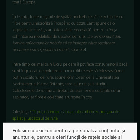
toată Europa.
În Franța, toate mașinile de spălat noi trebuie să fie echipate cu
filtre pentru microfibră începând cu 2025. Lant spune că o
legislație similară „s-ar putea să fie necesară” pentru a forța
schimbarea modelelor de uscător de rufe. „
La un moment dat,
lumina reflectoarelor trebuie să se îndrepte către uscătoare,
deoarece este o problemă mare
”, spune el.
Între timp, cel mai bun lucru pe care îl pot face consumatorii dacă
sunt îngrijorați de poluarea cu microfibre este să folosească mai
puțin uscătorul de rufe, spune John Dean de la Universitatea
Northumbria, Marea Britanie, care a lucrat și la studiu.
Colectoarele de scame ar trebui, de asemenea, curățate cu un
aspirator, iar fibrele colectate aruncate în coș.
Citește și:
Cât poţi economisi anual folosind corect maşina de
spălat şi uscătorul de rufe
Folosim cookie-uri pentru a personaliza conținutul și
anunțurile, pentru a oferi funcții de rețele sociale și